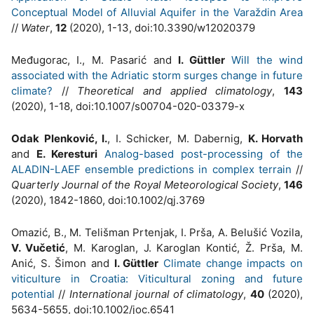
Conceptual Model of Alluvial Aquifer in the Varaždin Area
//
Water
,
12
(2020), 1-13, doi:10.3390/w12020379
Međugorac, I., M. Pasarić and
I. Güttler
Will the wind
associated with the Adriatic storm surges change in future
climate?
//
Theoretical and applied climatology
,
143
(2020), 1-18, doi:10.1007/s00704-020-03379-x
Odak Plenković, I.
, I. Schicker, M. Dabernig,
K. Horvath
and
E. Keresturi
Analog-based post-processing of the
ALADIN-LAEF ensemble predictions in complex terrain
//
Quarterly Journal of the Royal Meteorological Society
,
146
(2020), 1842-1860, doi:10.1002/qj.3769
Omazić, B., M. Telišman Prtenjak, I. Prša, A. Belušić Vozila,
V. Vučetić
, M. Karoglan, J. Karoglan Kontić, Ž. Prša, M.
Anić, S. Šimon and
I. Güttler
Climate change impacts on
viticulture in Croatia: Viticultural zoning and future
potential
//
International journal of climatology
,
40
(2020),
5634-5655, doi:10.1002/joc.6541