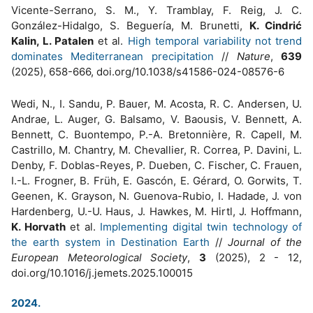
Vicente-Serrano, S. M., Y. Tramblay, F. Reig, J. C.
González-Hidalgo, S. Beguería, M. Brunetti,
K. Cindrić
Kalin, L. Patalen
et al.
High temporal variability not trend
dominates Mediterranean precipitation
//
Nature
,
639
(2025), 658-666, doi.org/10.1038/s41586-024-08576-6
Wedi, N., I. Sandu, P. Bauer, M. Acosta, R. C. Andersen, U.
Andrae, L. Auger, G. Balsamo, V. Baousis, V. Bennett, A.
Bennett, C. Buontempo, P.-A. Bretonnière, R. Capell, M.
Castrillo, M. Chantry, M. Chevallier, R. Correa, P. Davini, L.
Denby, F. Doblas-Reyes, P. Dueben, C. Fischer, C. Frauen,
I.-L. Frogner, B. Früh, E. Gascón, E. Gérard, O. Gorwits, T.
Geenen, K. Grayson, N. Guenova-Rubio, I. Hadade, J. von
Hardenberg, U.-U. Haus, J. Hawkes, M. Hirtl, J. Hoffmann,
K. Horvath
et al.
Implementing digital twin technology of
the earth system in Destination Earth
//
Journal of the
European Meteorological Society
,
3
(2025), 2 - 12,
doi.org/10.1016/j.jemets.2025.100015
2024.