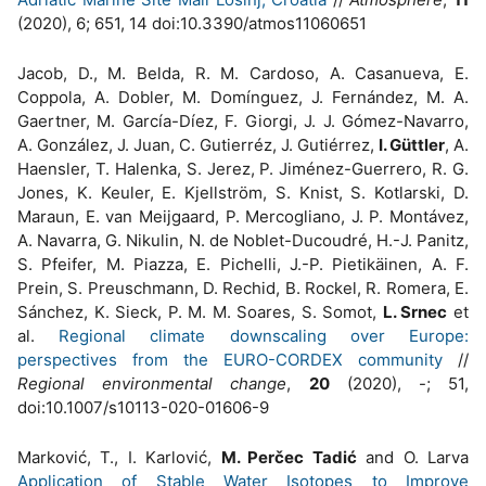
(2020), 6; 651, 14 doi:10.3390/atmos11060651
Jacob, D., M. Belda, R. M. Cardoso, A. Casanueva, E.
Coppola, A. Dobler, M. Domínguez, J. Fernández, M. A.
Gaertner, M. García-Díez, F. Giorgi, J. J. Gómez-Navarro,
A. González, J. Juan, C. Gutierréz, J. Gutiérrez,
I. Güttler
, A.
Haensler, T. Halenka, S. Jerez, P. Jiménez-Guerrero, R. G.
Jones, K. Keuler, E. Kjellström, S. Knist, S. Kotlarski, D.
Maraun, E. van Meijgaard, P. Mercogliano, J. P. Montávez,
A. Navarra, G. Nikulin, N. de Noblet-Ducoudré, H.-J. Panitz,
S. Pfeifer, M. Piazza, E. Pichelli, J.-P. Pietikäinen, A. F.
Prein, S. Preuschmann, D. Rechid, B. Rockel, R. Romera, E.
Sánchez, K. Sieck, P. M. M. Soares, S. Somot,
L. Srnec
et
al.
Regional climate downscaling over Europe:
perspectives from the EURO-CORDEX community
//
Regional environmental change
,
20
(2020), -; 51,
doi:10.1007/s10113-020-01606-9
Marković, T., I. Karlović,
M. Perčec Tadić
and O. Larva
Application of Stable Water Isotopes to Improve