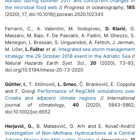
Adriatic during summer 2017 and concurrent changes in
the microbial food web
//
Progress in oceanography
,
185
(2020), 17, doi:10.1016/j.pocean.2020.102345
Ferrarin, C., A. Valentini, M. Vodopivec,
D. Klarić
, G.
Massaro, M. Bajo, F. De Pascalis, A. Fadini, M. Ghezzo, S.
Menegon, L. Bressan, S. Unguendoli, A. Fettich, J. Jerman,
M. Ličer,
L. Fuštar
et al.
Integrated sea storm management
strategy: the 29 October 2018 event in the Adriatic Sea
//
Natural Hazards Earth Syst. Sci.
,
20
(2020), 73–93,
doi.org/10.5194/nhess-20-73-2020
Güttler, I.
, T. Stilinović,
L. Srnec
, Č. Branković, E. Coppola
and F. Giorgi
Performance of RegCM4 simulations over
Croatia and adjacent climate regions
//
International
journal of climatology
,
40
(2020), 5843-5862,
doi:10.1002/joc.6552
Herjavić, G.
, B. Matasović, G. Arh and E. Kovač-Andrić
Investigation of Non-Methane Hydrocarbons at a Central
Adriatic Marine Site Mali Lošinj, Croatia
//
Atmosphere
,
11