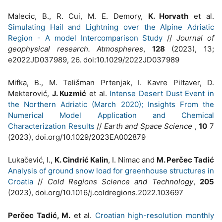
Malecic, B., R. Cui, M. E. Demory,
K. Horvath
et al.
Simulating Hail and Lightning over the Alpine Adriatic
Region - A model Intercomparison Study
//
Journal of
geophysical research. Atmospheres
,
128
(2023), 13;
e2022JD037989, 26. doi:10.1029/2022JD037989
Mifka, B., M. Telišman Prtenjak, I. Kavre Piltaver, D.
Mekterović,
J. Kuzmić
et al.
Intense Desert Dust Event in
the Northern Adriatic (March 2020); Insights From the
Numerical Model Application and Chemical
Characterization Results
//
Earth and Space Science
,
10
7
(2023), doi.org/10.1029/2023EA002879
Lukačević, I.,
K. Cindrić Kalin
, I. Nimac and
M. Perčec Tadić
Analysis of ground snow load for greenhouse structures in
Croatia
//
Cold Regions Science and Technology
,
205
(2023), doi.org/10.1016/j.coldregions.2022.103697
Perčec Tadić, M.
et al.
Croatian high-resolution monthly