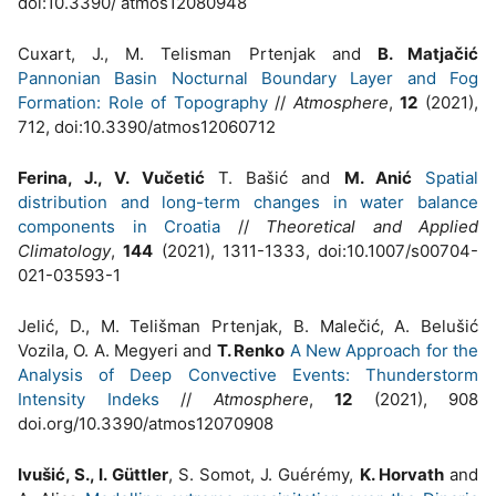
doi:10.3390/ atmos12080948
Cuxart, J., M. Telisman Prtenjak and
B. Matjačić
Pannonian Basin Nocturnal Boundary Layer and Fog
Formation: Role of Topography
//
Atmosphere
,
12
(2021),
712, doi:10.3390/atmos12060712
Ferina, J., V. Vučetić
T. Bašić and
M. Anić
Spatial
distribution and long-term changes in water balance
components in Croatia
//
Theoretical and Applied
Climatology
,
144
(2021), 1311-1333, doi:10.1007/s00704-
021-03593-1
Jelić, D., M. Telišman Prtenjak, B. Malečić, A. Belušić
Vozila, O. A. Megyeri and
T. Renko
A New Approach for the
Analysis of Deep Convective Events: Thunderstorm
Intensity Indeks
//
Atmosphere
,
12
(2021), 908
doi.org/10.3390/atmos12070908
Ivušić, S., I. Güttler
, S. Somot, J. Guérémy,
K. Horvath
and