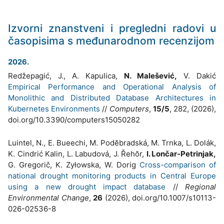
Izvorni znanstveni i pregledni radovi u
časopisima s međunarodnom recenzijom
2026.
Redžepagić, J., A. Kapulica,
N. Malešević,
V. Dakić
Empirical Performance and Operational Analysis of
Monolithic and Distributed Database Architectures in
Kubernetes Environments
//
Computers
,
15/5
, 282, (2026),
doi.org/10.3390/computers15050282
Luintel, N., E. Bueechi, M. Podĕbradská, M. Trnka, L. Dolák,
K. Cindrić Kalin, L. Labudová, J. Řehŏr,
I. Lončar-Petrinjak,
G. Gregorič, K. Zyłowska, W. Dorig
Cross-comparison of
national drought monitoring products in Central Europe
using a new drought impact database
//
Regional
Environmental Change
,
26
(2026), doi.org/10.1007/s10113-
026-02536-8