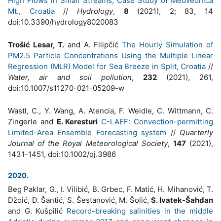
High Flows in Small Streams, Case Study of Medvednica
Mt., Croatia
//
Hydrology
,
8
(2021), 2; 83, 14
doi:10.3390/hydrology8020083
Trošić Lesar, T.
and A. Filipčić
The Hourly Simulation of
PM2.5 Particle Concentrations Using the Multiple Linear
Regression (MLR) Model for Sea Breeze in Split, Croatia
//
Water, air and soil pollution
,
232
(2021), 261,
doi:10.1007/s11270-021-05209-w
Wastl, C., Y. Wang, A. Atencia, F. Weidle, C. Wittmann, C.
Zingerle and
E. Keresturi
C-LAEF: Convection-permitting
Limited-Area Ensemble Forecasting system
//
Quarterly
Journal of the Royal Meteorological Society
,
147
(2021),
1431-1451, doi:10.1002/qj.3986
2020.
Beg Paklar, G., I. Vilibić, B. Grbec, F. Matić, H. Mihanović, T.
Džoić, D. Šantić, S. Šestanović, M. Šolić,
S. Ivatek-Šahdan
and G. Kušpilić
Record-breaking salinities in the middle