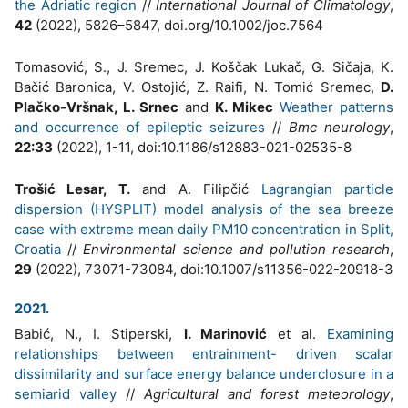
the Adriatic region
//
International Journal of Climatology
,
42
(2022), 5826–5847, doi.org/10.1002/joc.7564
Tomasović, S., J. Sremec, J. Koščak Lukač, G. Sičaja, K.
Bačić Baronica, V. Ostojić, Z. Raifi, N. Tomić Sremec,
D.
Plačko-Vršnak, L. Srnec
and
K. Mikec
Weather patterns
and occurrence of epileptic seizures
//
Bmc neurology
,
22:33
(2022), 1-11, doi:10.1186/s12883-021-02535-8
Trošić Lesar, T.
and A. Filipčić
Lagrangian particle
dispersion (HYSPLIT) model analysis of the sea breeze
case with extreme mean daily PM10 concentration in Split,
Croatia
//
Environmental science and pollution research
,
29
(2022), 73071-73084, doi:10.1007/s11356-022-20918-3
2021.
Babić, N., I. Stiperski,
I. Marinović
et al.
Examining
relationships between entrainment- driven scalar
dissimilarity and surface energy balance underclosure in a
semiarid valley
//
Agricultural and forest meteorology
,