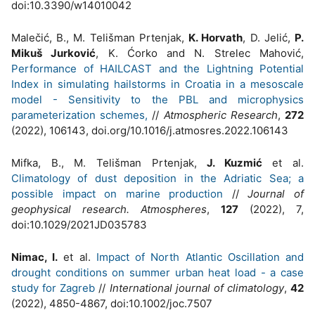
doi:10.3390/w14010042
Malečić, B., M. Telišman Prtenjak,
K. Horvath
, D. Jelić,
P.
Mikuš Jurković
, K. Ćorko and N. Strelec Mahović,
Performance of HAILCAST and the Lightning Potential
Index in simulating hailstorms in Croatia in a mesoscale
model - Sensitivity to the PBL and microphysics
parameterization schemes,
//
Atmospheric Research
,
272
(2022), 106143, doi.org/10.1016/j.atmosres.2022.106143
Mifka, B., M. Telišman Prtenjak,
J. Kuzmić
et al.
Climatology of dust deposition in the Adriatic Sea; a
possible impact on marine production
//
Journal of
geophysical research. Atmospheres
,
127
(2022), 7,
doi:10.1029/2021JD035783
Nimac, I.
et al.
Impact of North Atlantic Oscillation and
drought conditions on summer urban heat load - a case
study for Zagreb
//
International journal of climatology
,
42
(2022), 4850-4867, doi:10.1002/joc.7507