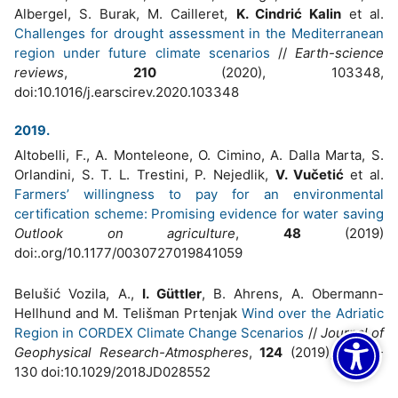
Albergel, S. Burak, M. Cailleret,
K. Cindrić Kalin
et al.
Challenges for drought assessment in the Mediterranean
region under future climate scenarios
//
Earth-science
reviews
,
210
(2020), 103348,
doi:10.1016/j.earscirev.2020.103348
2019.
Altobelli, F., A. Monteleone, O. Cimino, A. Dalla Marta, S.
Orlandini, S. T. L. Trestini, P. Nejedlik,
V. Vučetić
et al.
Farmers’ willingness to pay for an environmental
certification scheme: Promising evidence for water saving
Outlook on agriculture
,
48
(2019)
doi:.org/10.1177/0030727019841059
Belušić Vozila, A.,
I. Güttler
, B. Ahrens, A. Obermann-
Hellhund and M. Telišman Prtenjak
Wind over the Adriatic
Region in CORDEX Climate Change Scenarios
//
Journal of
Geophysical Research-Atmospheres
,
124
(2019), 1, 110-
130 doi:10.1029/2018JD028552