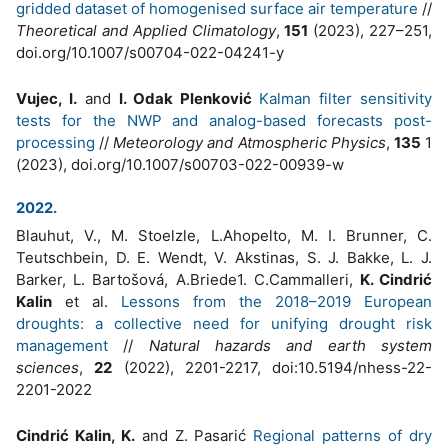
gridded dataset of homogenised surface air temperature
//
Theoretical and Applied Climatology
,
151
(2023), 227–251,
doi.org/10.1007/s00704-022-04241-y
Vujec, I.
and
I. Odak Plenković
Kalman filter sensitivity
tests for the NWP and analog-based forecasts post-
processing
//
Meteorology and Atmospheric Physics
,
135
1
(2023), doi.org/10.1007/s00703-022-00939-w
2022.
Blauhut, V., M. Stoelzle, L.Ahopelto, M. I. Brunner, C.
Teutschbein, D. E. Wendt, V. Akstinas, S. J. Bakke, L. J.
Barker, L. Bartošová, A.Briede1. C.Cammalleri,
K. Cindrić
Kalin
et al.
Lessons from the 2018–2019 European
droughts: a collective need for unifying drought risk
management
//
Natural hazards and earth system
sciences
,
22
(2022), 2201-2217, doi:10.5194/nhess-22-
2201-2022
Cindrić Kalin, K.
and Z. Pasarić
Regional patterns of dry