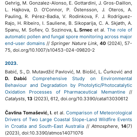
Gehrig, M. Gonzalez-Alonso, E. Gottardini, J. Gros-Daillon,
L. Hajkova, D. O’Connor, P. Östensson, J. Oteros, A.
Pauling, R. Pérez-Badia, V. Rodinkova, F. J. Rodríguez-
Rajo, H. Ribeiro, I. Sauliene, B. Sikoparija, C. A. Skjøth, A.
Spanu, M. Sofiev, O. Sozinova,
L. Srnec
et al.
The role of
automatic pollen and fungal spore monitoring across major
end-user domains
//
Springer Nature Link
,
40
(2024), 57-
75, doi.org/10.1007/s10453-024-09820-2
2023.
Babić, S., D. Mutavdžić Pavlović, M. Biošić, L. Ćurković and
D. Dabić
Comprehensive Study on Environmental
Behaviour and Degradation by Photolytic/Photocatalytic
Oxidation Processes of Pharmaceutical Memantine
//
Catalysts
,
13
(2023), 612, doi.org/10.3390/catal13030612
Čavlina Tomašević, I.
et al.
Comparison of Meteorological
Drivers of Two Large Coastal Slope-Land Wildfire Events
in Croatia and South-East Australia
//
Atmosphere
,
14
(7)
(2023), doi:10.3390/atmos14071076