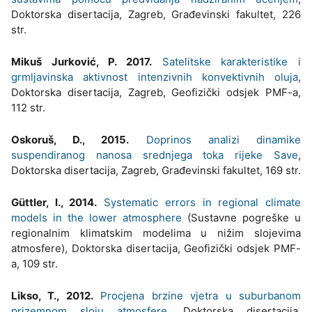
Doktorska disertacija, Zagreb, Građevinski fakultet, 226
str.
Mikuš Jurković, P. 2017.
Satelitske karakteristike i
grmljavinska aktivnost intenzivnih konvektivnih oluja
,
Doktorska disertacija, Zagreb, Geofizički odsjek PMF-a,
112 str.
Oskoruš, D., 2015.
Doprinos analizi dinamike
suspendiranog nanosa srednjega toka rijeke Save
,
Doktorska disertacija, Zagreb, Građevinski fakultet, 169 str.
Güttler, I., 2014.
Systematic errors in regional climate
models in the lower atmosphere
(Sustavne pogreške u
regionalnim klimatskim modelima u nižim slojevima
atmosfere), Doktorska disertacija, Geofizički odsjek PMF-
a, 109 str.
Likso, T., 2012.
Procjena brzine vjetra u suburbanom
prizemnom sloju atmosfere
, Doktorska disertacija,