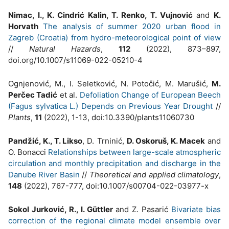
Nimac, I., K. Cindrić Kalin, T. Renko, T. Vujnović
and
K.
Horvath
The analysis of summer 2020 urban flood in
Zagreb (Croatia) from hydro-meteorological point of view
//
Natural Hazards
,
112
(2022), 873–897,
doi.org/10.1007/s11069-022-05210-4
Ognjenović, M., I. Seletković, N. Potočić, M. Marušić,
M.
Perčec Tadić
et al.
Defoliation Change of European Beech
(Fagus sylvatica L.) Depends on Previous Year Drought
//
Plants
,
11
(2022), 1-13, doi:10.3390/plants11060730
Pandžić, K., T. Likso
, D. Trninić,
D. Oskoruš, K. Macek
and
O. Bonacci
Relationships between large-scale atmospheric
circulation and monthly precipitation and discharge in the
Danube River Basin
//
Theoretical and applied climatology
,
148
(2022), 767-777, doi:10.1007/s00704-022-03977-x
Sokol Jurković, R., I. Güttler
and Z. Pasarić
Bivariate bias
correction of the regional climate model ensemble over