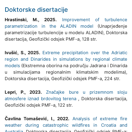
Doktorske disertacije
Hrastinski, M., 2025.
Improvement of turbulence
parametrization in the ALADIN model
(Unaprjeđenje
parametrizacije turbulencije u modelu ALADIN), Doktorska
disertacija, Geofizički odsjek PMF-a, 128 str.
Ivušić, S., 2025.
Extreme precipitation over the Adriatic
region and Dinarides in simulations by regional climate
models
(Ekstremna oborina na području Jadrana i Dinarida
u simulacijama regionalnim klimatskim modelima),
Doktorska disertacija, Geofizički odsjek PMF-a, 224 str.
Lepri, P., 2023.
Značajke bure u prizemnom sloju
atmosfere iznad brdovitog terena
, Doktorska disertacija,
Geofizički odsjek PMF-a, 122 str.
Čavlina Tomašević, I., 2022.
Analysis of extreme fire
weather during catastrophic wildfires in Croatia and
Australia
, Doktorska disertacija, Geofizički odsjek PMF-a;