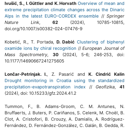
Ivušić, S., I. Güttler and K. Horvath
Overview of mean and
extreme precipitation climate changes across the Dinaric
Alps in the latest EURO-CORDEX ensemble
//
Springer
Nature Link
,
62
(2024), 10785-10815,
doi.org/10.1007/s00382-024-07476-9
Kobetić, R., T. Portada,
D. Dabić
Clustering of biphenyl
oxamide ions by chiral recognition
//
European Journal of
Mass Spectrometry
,
30
(2024), 5-6; 246-253, doi:
10.1177/14690667241275605
Lončar-Petrinjak. I.
, Z. Pasarić and
K. Cindrić Kalin
Drought monitoring in Croatia using the standardized
precipitation-evapotranspiration index
//
Geofizika
,
41
(2024), doi: 10.15233/gfz.2024.41.2
Tummon, F., B. Adams-Groom, C. M. Antunes, N.
Bruffaerts, J. Buters, P. Cariñanos, S. Celenk, M. Choël, B.
Clot, A. Cristofori, B. Crouzy, A. Damialis, A. Rodríguez-
Fernández, D. Fernández-González, C. Galán, B. Gedda, R.