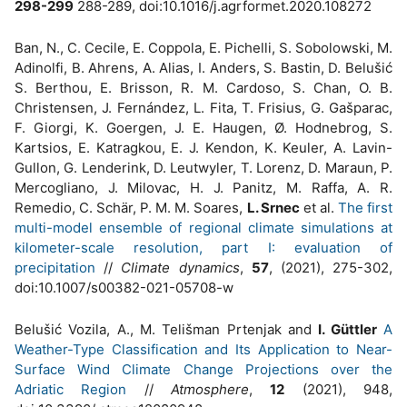
298-299
288-289, doi:10.1016/j.agrformet.2020.108272
Ban, N., C. Cecile, E. Coppola, E. Pichelli, S. Sobolowski, M.
Adinolfi, B. Ahrens, A. Alias, I. Anders, S. Bastin, D. Belušić
S. Berthou, E. Brisson, R. M. Cardoso, S. Chan, O. B.
Christensen, J. Fernández, L. Fita, T. Frisius, G. Gašparac,
F. Giorgi, K. Goergen, J. E. Haugen, Ø. Hodnebrog, S.
Kartsios, E. Katragkou, E. J. Kendon, K. Keuler, A. Lavin-
Gullon, G. Lenderink, D. Leutwyler, T. Lorenz, D. Maraun, P.
Mercogliano, J. Milovac, H. J. Panitz, M. Raffa, A. R.
Remedio, C. Schär, P. M. M. Soares,
L. Srnec
et al.
The first
multi-model ensemble of regional climate simulations at
kilometer-scale resolution, part I: evaluation of
precipitation
//
Climate dynamics
,
57
, (2021), 275-302,
doi:10.1007/s00382-021-05708-w
Belušić Vozila, A., M. Telišman Prtenjak and
I. Güttler
A
Weather-Type Classification and Its Application to Near-
Surface Wind Climate Change Projections over the
Adriatic Region
//
Atmosphere
,
12
(2021), 948,