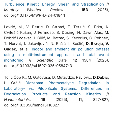
Turbulence Kinetic Energy, Shear, and Stratification
//
Monthly Weather Review
,
153
(2025),
doi.org/10.1175/MWR-D-24-0184.1
Lovrić, M., V. Petrić, D. Strbad, T. Terzić, S. Frka, A.
Cvitešić Kušan, J. Fermoso, S. Düsing, H. Dawn Alas, M.
Dobrić Ladavac, I. Bilić, M. Batrac, S. Kecorius, G. Pehnec,
T. Horvat, I. Jakovljević, N. Račić, I. Bešlić,
D. Brzoja, V.
Gugec,
et al.
Indoor and ambient air pollution dataset
using a multi-instrument approach and total event
monitoring
//
Scientific Data
,
12
1584 (2025),
doi.org/10.1038/s41597-025-05847-3
Tolić Čop K., M. Gotovuša, D. Mutavdžić Pavlović,
D. Dabić
,
I. Grčić
Diazepam Photocatalytic Degradation in
Laboratory- vs. Pilot-Scale Systems: Differences in
Degradation Products and Reaction Kinetics
//
Nanomaterials
,
15
(2025), 11; 827-827,
doi.org/10.3390/nano15110827