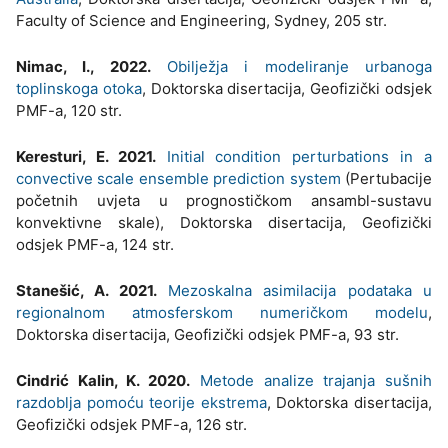
Faculty of Science and Engineering, Sydney, 205 str.
Nimac, I., 2022.
Obilježja i modeliranje urbanoga
toplinskoga otoka
, Doktorska disertacija, Geofizički odsjek
PMF-a, 120 str.
Keresturi, E. 2021.
Initial condition perturbations in a
convective scale ensemble prediction system
(Pertubacije
početnih uvjeta u prognostičkom ansambl-sustavu
konvektivne skale), Doktorska disertacija, Geofizički
odsjek PMF-a, 124 str.
Stanešić, A. 2021.
Mezoskalna asimilacija podataka u
regionalnom atmosferskom numeričkom modelu
,
Doktorska disertacija, Geofizički odsjek PMF-a, 93 str.
Cindrić Kalin, K. 2020.
Metode analize trajanja sušnih
razdoblja pomoću teorije ekstrema
, Doktorska disertacija,
Geofizički odsjek PMF-a, 126 str.