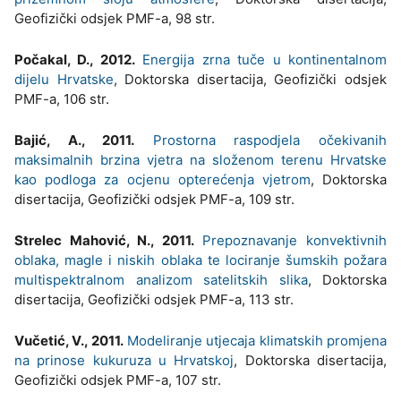
Geofizički odsjek PMF-a, 98 str.
Počakal, D., 2012.
Energija zrna tuče u kontinentalnom
dijelu Hrvatske
, Doktorska disertacija, Geofizički odsjek
PMF-a, 106 str.
Bajić, A., 2011.
Prostorna raspodjela očekivanih
maksimalnih brzina vjetra na složenom terenu Hrvatske
kao podloga za ocjenu opterećenja vjetrom
, Doktorska
disertacija, Geofizički odsjek PMF-a, 109 str.
Strelec Mahović, N., 2011.
Prepoznavanje konvektivnih
oblaka, magle i niskih oblaka te lociranje šumskih požara
multispektralnom analizom satelitskih slika
, Doktorska
disertacija, Geofizički odsjek PMF-a, 113 str.
Vučetić, V., 2011.
Modeliranje utjecaja klimatskih promjena
na prinose kukuruza u Hrvatskoj
, Doktorska disertacija,
Geofizički odsjek PMF-a, 107 str.