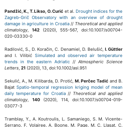
Pandžić, K., T. Likso, O. Curić
et al.
Drought indices for the
Zagreb-Grič Observatory with an overview of drought
damage in agriculture in Croatia
//
Theoretical and applied
climatology
,
142
(2020), 555-567, doi:10.1007/s00704-
020-03330-0
Radilović, S., D. Koračin, C. Denamiel, D. Belušić,
I. Güttler
and I. Vilibić
Simulated and observed air temperature
trends in the eastern Adriatic
//
Atmospheric Science
Letters
,
21
(2020), 13, doi:10.1002/asl.951
Sekulić, A., M. Kilibarda, D. Protić,
M. Perčec Tadić
and B.
Bajat
Spatio-temporal regression kriging model of mean
daily temperature for Croatia
//
Theoretical and applied
climatology
,
140
(2020), 114, doi:10.1007/s00704-019-
03077-3
Tramblay, Y., A. Koutroulis, L. Samaniego, S. M. Vicente-
Serrano, F. Volairee, A. Boone, M. Page, M. C. Llasat, C.