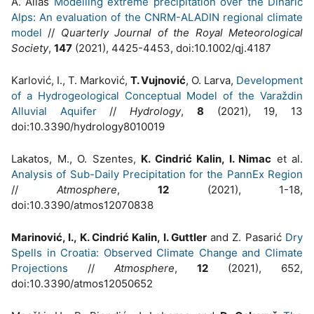
A. Alias
Modelling extreme precipitation over the Dinaric
Alps: An evaluation of the CNRM-ALADIN regional climate
model
//
Quarterly Journal of the Royal Meteorological
Society
,
147
(2021), 4425-4453, doi:10.1002/qj.4187
Karlović, I., T. Marković,
T. Vujnović
, O. Larva,
Development
of a Hydrogeological Conceptual Model of the Varaždin
Alluvial Aquifer
//
Hydrology
,
8
(2021), 19, 13
doi:10.3390/hydrology8010019
Lakatos, M., O. Szentes,
K. Cindrić Kalin, I. Nimac
et al.
Analysis of Sub-Daily Precipitation for the PannEx Region
//
Atmosphere
,
12
(2021), 1-18,
doi:10.3390/atmos12070838
Marinović, I., K. Cindrić Kalin, I. Guttler
and Z. Pasarić
Dry
Spells in Croatia: Observed Climate Change and Climate
Projections
//
Atmosphere
,
12
(2021), 652,
doi:10.3390/atmos12050652