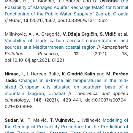
Meaški, H., R. Biondić, J. Loborec and
D. Oskoruš
The
Possibility of Managed Aquifer Recharge (MAR) for Normal
Functioning of the Public Water-Supply of Zagreb, Croatia
//
Water
,
13
(2021), 1562, doi:10.3390/w13111562
Milinković, A., A. Gregorič,
V. Džaja Grgičin, S. Vidič
et al.
Variability of black carbon aerosol concentrations and
sources at a Mediterranean coastal region
//
Atmospheric
Pollution Research
,
12
(2021), 13,
doi:10.1016/j.apr.2021.101221
Nimac, I.
, I. Herceg-Bulić,
K. Cindrić Kalin
and
M. Perčec
Tadić
Changes in extreme air temperatures in the mid-
sized European city situated on southern base of a
mountain (Zagreb, Croatia)
//
Theoretical and applied
climatology
,
146
(2021), 429-441, doi:10.1007/s00704-
021-03689-8
Sudar, V.
, T. Malvić,
T. Vujnović
, J. Ivšinović
Modeling of
the Geological Probability Procedure for the Prediction of