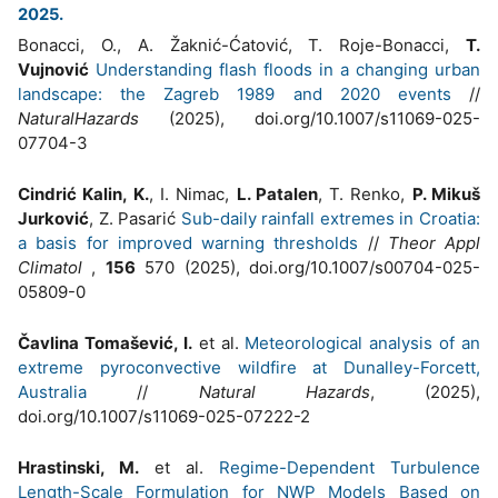
2025.
Bonacci, O., A. Žaknić-Ćatović, T. Roje-Bonacci,
T.
Vujnović
Understanding flash floods in a changing urban
landscape: the Zagreb 1989 and 2020 events
//
NaturalHazards
(2025), doi.org/10.1007/s11069-025-
07704-3
Cindrić Kalin, K.
, I. Nimac,
L. Patalen
, T. Renko,
P. Mikuš
Jurković
, Z. Pasarić
Sub-daily rainfall extremes in Croatia:
a basis for improved warning thresholds
//
Theor Appl
Climatol
,
156
570 (2025), doi.org/10.1007/s00704-025-
05809-0
Čavlina Tomašević, I.
et al.
Meteorological analysis of an
extreme pyroconvective wildfire at Dunalley-Forcett,
Australia
//
Natural Hazards
, (2025),
doi.org/10.1007/s11069-025-07222-2
Hrastinski, M.
et al.
Regime-Dependent Turbulence
Length-Scale Formulation for NWP Models Based on