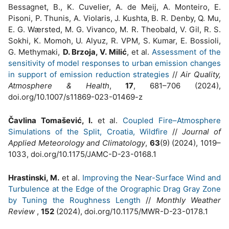
Bessagnet, B., K. Cuvelier, A. de Meij, A. Monteiro, E.
Pisoni, P. Thunis, A. Violaris, J. Kushta, B. R. Denby, Q. Mu,
E. G. Wærsted, M. G. Vivanco, M. R. Theobald, V. Gil, R. S.
Sokhi, K. Momoh, U. Alyuz, R. VPM, S. Kumar, E. Bossioli,
G. Methymaki,
D. Brzoja, V. Milić
, et al.
Assessment of the
sensitivity of model responses to urban emission changes
in support of emission reduction strategies
//
Air Quality,
Atmosphere & Health
,
17
, 681–706 (2024),
doi.org/10.1007/s11869-023-01469-z
Čavlina Tomašević, I.
et al.
Coupled Fire–Atmosphere
Simulations of the Split, Croatia, Wildfire
//
Journal of
Applied Meteorology and Climatology
,
63
(9) (2024), 1019–
1033, doi.org/10.1175/JAMC-D-23-0168.1
Hrastinski, M.
et al.
Improving the Near-Surface Wind and
Turbulence at the Edge of the Orographic Drag Gray Zone
by Tuning the Roughness Length
//
Monthly Weather
Review
,
152
(2024), doi.org/10.1175/MWR-D-23-0178.1