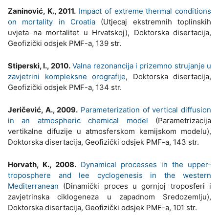
Zaninović, K., 2011.
Impact of extreme thermal conditions
on mortality in Croatia
(Utjecaj ekstremnih toplinskih
uvjeta na mortalitet u Hrvatskoj), Doktorska disertacija,
Geofizički odsjek PMF-a, 139 str.
Stiperski, I., 2010.
Valna rezonancija i prizemno strujanje u
zavjetrini kompleksne orografije
, Doktorska disertacija,
Geofizički odsjek PMF-a, 134 str.
Jeričević, A., 2009.
Parameterization of vertical diffusion
in an atmospheric chemical model
(Parametrizacija
vertikalne difuzije u atmosferskom kemijskom modelu),
Doktorska disertacija, Geofizički odsjek PMF-a, 143 str.
Horvath, K., 2008.
Dynamical processes in the upper-
troposphere and lee cyclogenesis in the western
Mediterranean
(Dinamički proces u gornjoj troposferi i
zavjetrinska ciklogeneza u zapadnom Sredozemlju),
Doktorska disertacija, Geofizički odsjek PMF-a, 101 str.