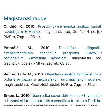
Magistarski radovi
Cindrić, K., 2010.
Prostorno-vremenska analiza sušnih
razdoblja u Hrvatskoj
, magistarski rad, Geofizički odsjek
PMF-a, Zagreb, 98 str.
Patarčić, M., 2010.
Dinamička prilagodba
eksperimentalnih sezonskih prognoza ECMWF-a
regionalnim klimatskim modelom
, magistarski rad,
Geofizički odsjek PMF-a, Zagreb, 63 str.
Perčec Tadić M., 2010.
Objektivna analiza temperaturnog
polja s prikazom u geografskom informacijskom sustavu
,
magistarski rad, Geofizički odsjek PMF-a, Zagreb, 81 str.
Srnec, L., 2010,
Usporedba sezonskih klimatskih varijacija
u Hrvatskoj i temperaturnih anomalija u tropskom Pacifiku
,
magistarski rad, Geofizički odsjek PMF-a, Zagreb, 89 str.