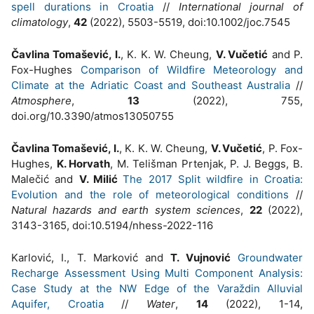
spell durations in Croatia
//
International journal of
climatology
,
42
(2022), 5503-5519, doi:10.1002/joc.7545
Čavlina Tomašević, I.
, K. K. W. Cheung,
V. Vučetić
and P.
Fox-Hughes
Comparison of Wildfire Meteorology and
Climate at the Adriatic Coast and Southeast Australia
//
Atmosphere
,
13
(2022), 755,
doi.org/10.3390/atmos13050755
Čavlina Tomašević, I.
, K. K. W. Cheung,
V. Vučetić
, P. Fox-
Hughes,
K. Horvath
, M. Telišman Prtenjak, P. J. Beggs, B.
Malečić and
V. Milić
The 2017 Split wildfire in Croatia:
Evolution and the role of meteorological conditions
//
Natural hazards and earth system sciences
,
22
(2022),
3143-3165, doi:10.5194/nhess-2022-116
Karlović, I., T. Marković and
T. Vujnović
Groundwater
Recharge Assessment Using Multi Component Analysis:
Case Study at the NW Edge of the Varaždin Alluvial
Aquifer, Croatia
//
Water
,
14
(2022), 1-14,