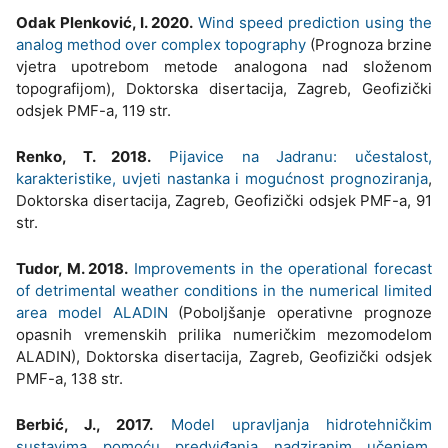
Odak Plenković, I. 2020.
Wind speed prediction using the
analog method over complex topography
(Prognoza brzine
vjetra upotrebom metode analogona nad složenom
topografijom), Doktorska disertacija, Zagreb, Geofizički
odsjek PMF-a, 119 str.
Renko, T. 2018.
Pijavice na Jadranu: učestalost,
karakteristike, uvjeti nastanka i mogućnost prognoziranja
,
Doktorska disertacija, Zagreb, Geofizički odsjek PMF-a, 91
str.
Tudor, M. 2018.
Improvements in the operational forecast
of detrimental weather conditions in the numerical limited
area model ALADIN
(Poboljšanje operativne prognoze
opasnih vremenskih prilika numeričkim mezomodelom
ALADIN), Doktorska disertacija, Zagreb, Geofizički odsjek
PMF-a, 138 str.
Berbić, J., 2017.
Model upravljanja hidrotehničkim
sustavima pomoću predviđanja nadziranim učenjem
,