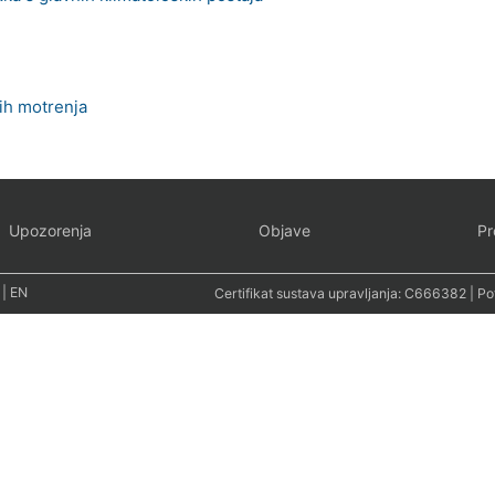
kih motrenja
Upozorenja
Objave
Pr
|
EN
Certifikat sustava upravljanja:
C666382
| Po