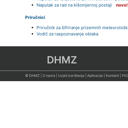
Naputak za rad na kišomjernoj postaji
novo!
Priručnici
Priručnik za šifriranje prizemnih meteorološ
Vodič za raspoznavanje oblaka
DHMZ
© DHMZ
|
O nama
|
Uvjeti korištenja
|
Aplikacije
|
Kontakti
|
PiO