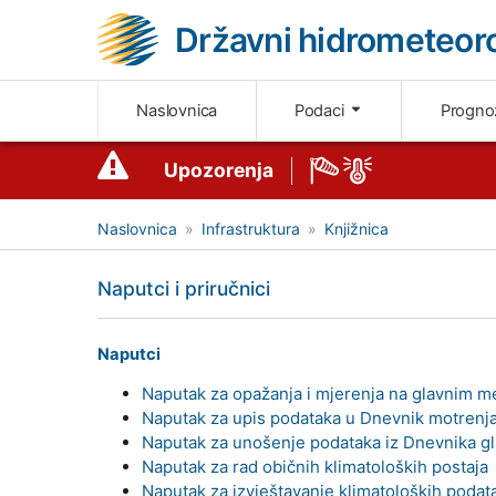
Državni hidrometeoro
Naslovnica
Podaci
Progn
Upozorenja
Naslovnica
Infrastruktura
Knjižnica
Naputci i priručnici
Naputci
Naputak za opažanja i mjerenja na glavnim 
Naputak za upis podataka u Dnevnik motrenj
Naputak za unošenje podataka iz Dnevnika g
Naputak za rad običnih klimatoloških postaja
Naputak za izvještavanje klimatoloških podata