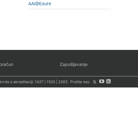
AAI@EduHr
oračun
Zapošljavanje
tvrde o akreditaciji:
1427
|
1505
|
2365
Pratite nas: