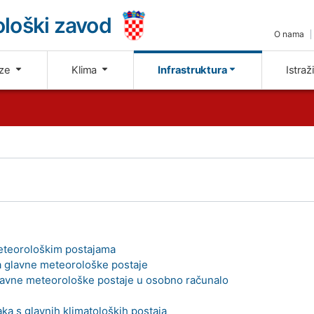
loški zavod
O nama
oze
Klima
Infrastruktura
Istraž
meteorološkim postajama
a glavne meteorološke postaje
lavne meteorološke postaje u osobno računalo
ka s glavnih klimatoloških postaja