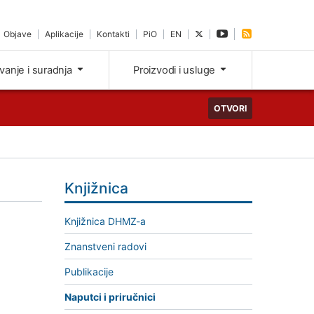
Objave
Aplikacije
Kontakti
PiO
EN
ivanje i suradnja
Proizvodi i usluge
OTVORI
Knjižnica
Knjižnica DHMZ-a
Znanstveni radovi
Publikacije
Naputci i priručnici