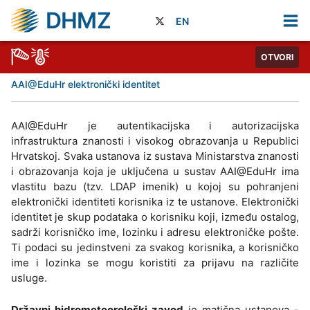
DHMZ
EN
OTVORI
AAI@EduHr elektronički identitet
AAI@EduHr je autentikacijska i autorizacijska
infrastruktura znanosti i visokog obrazovanja u Republici
Hrvatskoj. Svaka ustanova iz sustava Ministarstva znanosti
i obrazovanja koja je uključena u sustav AAI@EduHr ima
vlastitu bazu (tzv. LDAP imenik) u kojoj su pohranjeni
elektronički identiteti korisnika iz te ustanove. Elektronički
identitet je skup podataka o korisniku koji, između ostalog,
sadrži korisničko ime, lozinku i adresu elektroničke pošte.
Ti podaci su jedinstveni za svakog korisnika, a korisničko
ime i lozinka se mogu koristiti za prijavu na različite
usluge.
Državni hidrometeorološki zavod
je matična ustanova -