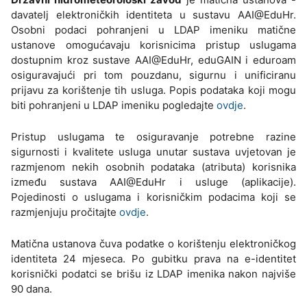
davatelj elektroničkih identiteta u sustavu AAI@EduHr.
Osobni podaci pohranjeni u LDAP imeniku matične
ustanove omogućavaju korisnicima pristup uslugama
dostupnim kroz sustave AAI@EduHr, eduGAIN i eduroam
osiguravajući pri tom pouzdanu, sigurnu i unificiranu
prijavu za korištenje tih usluga. Popis podataka koji mogu
biti pohranjeni u LDAP imeniku pogledajte
ovdje
.
Pristup uslugama te osiguravanje potrebne razine
sigurnosti i kvalitete usluga unutar sustava uvjetovan je
razmjenom nekih osobnih podataka (atributa) korisnika
između sustava AAI@EduHr i usluge (aplikacije).
Pojedinosti o uslugama i korisničkim podacima koji se
razmjenjuju pročitajte
ovdje
.
Matična ustanova čuva podatke o korištenju elektroničkog
identiteta 24 mjeseca. Po gubitku prava na e-identitet
korisnički podatci se brišu iz LDAP imenika nakon najviše
90 dana.