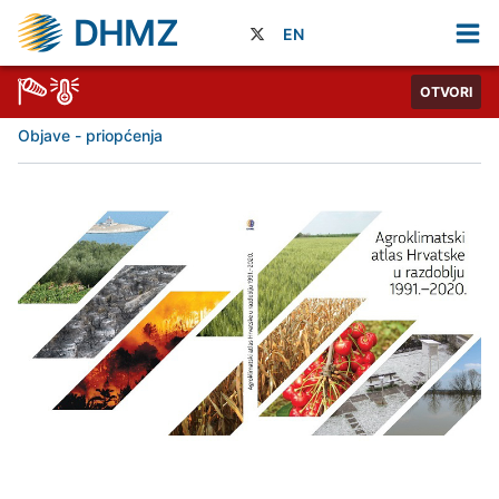
DHMZ
EN
OTVORI
Objave - priopćenja