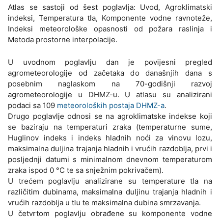
Atlas se sastoji od šest poglavlja: Uvod, Agroklimatski
indeksi, Temperatura tla, Komponente vodne ravnoteže,
Indeksi meteorološke opasnosti od požara raslinja i
Metoda prostorne interpolacije.
U uvodnom poglavlju dan je povijesni pregled
agrometeorologije od začetaka do današnjih dana s
posebnim naglaskom na 70-godišnji razvoj
agrometeorologije u DHMZ-u. U atlasu su analizirani
podaci sa 109
meteoroloških postaja DHMZ-a
.
Drugo poglavlje odnosi se na agroklimatske indekse koji
se baziraju na temperaturi zraka (temperaturne sume,
Huglinov indeks i indeks hladnih noći za vinovu lozu,
maksimalna duljina trajanja hladnih i vrućih razdoblja, prvi i
posljednji datumi s minimalnom dnevnom temperaturom
zraka ispod 0 °C te sa snježnim pokrivačem).
U trećem poglavlju analizirane su temperature tla na
različitim dubinama, maksimalna duljinu trajanja hladnih i
vrućih razdoblja u tlu te maksimalna dubina smrzavanja.
U četvrtom poglavlju obrađene su komponente vodne