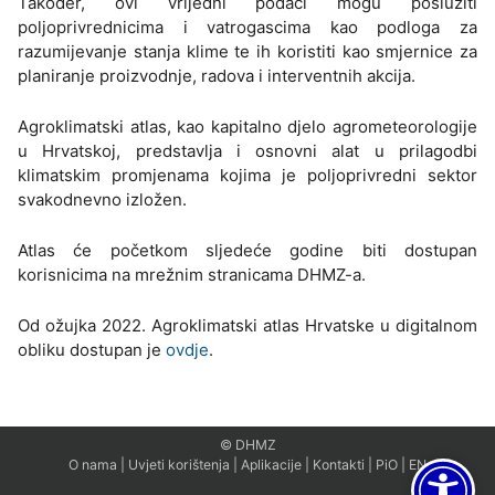
Također, ovi vrijedni podaci mogu poslužiti
poljoprivrednicima i vatrogascima kao podloga za
razumijevanje stanja klime te ih koristiti kao smjernice za
planiranje proizvodnje, radova i interventnih akcija.
Agroklimatski atlas, kao kapitalno djelo agrometeorologije
u Hrvatskoj, predstavlja i osnovni alat u prilagodbi
klimatskim promjenama kojima je poljoprivredni sektor
svakodnevno izložen.
Atlas će početkom sljedeće godine biti dostupan
korisnicima na mrežnim stranicama DHMZ-a.
Od ožujka 2022. Agroklimatski atlas Hrvatske u digitalnom
obliku dostupan je
ovdje
.
© DHMZ
O nama
|
Uvjeti korištenja
|
Aplikacije
|
Kontakti
|
PiO
|
EN