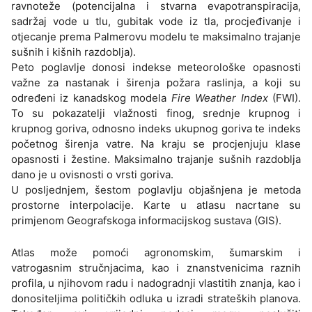
ravnoteže (potencijalna i stvarna evapotranspiracija,
sadržaj vode u tlu, gubitak vode iz tla, procjeđivanje i
otjecanje prema Palmerovu modelu te maksimalno trajanje
sušnih i kišnih razdoblja).
Peto poglavlje donosi indekse meteorološke opasnosti
važne za nastanak i širenja požara raslinja, a koji su
određeni iz kanadskog modela
Fire Weather Index
(FWI).
To su pokazatelji vlažnosti finog, srednje krupnog i
krupnog goriva, odnosno indeks ukupnog goriva te indeks
početnog širenja vatre. Na kraju se procjenjuju klase
opasnosti i žestine. Maksimalno trajanje sušnih razdoblja
dano je u ovisnosti o vrsti goriva.
U posljednjem, šestom poglavlju objašnjena je metoda
prostorne interpolacije. Karte u atlasu nacrtane su
primjenom Geografskoga informacijskog sustava (GIS).
Atlas može pomoći agronomskim, šumarskim i
vatrogasnim stručnjacima, kao i znanstvenicima raznih
profila, u njihovom radu i nadogradnji vlastitih znanja, kao i
donositeljima političkih odluka u izradi strateških planova.