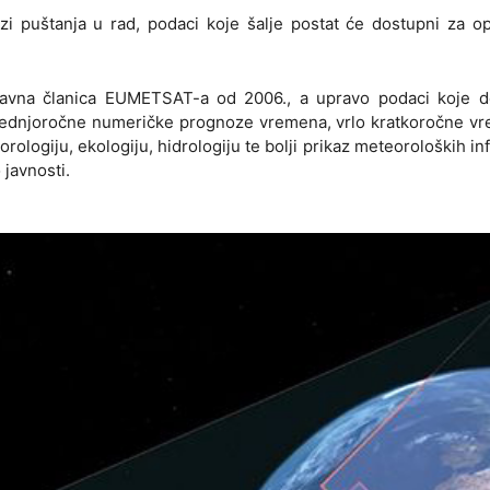
zi puštanja u rad, podaci koje šalje postat će dostupni za o
ravna članica EUMETSAT-a od 2006., a upravo podaci koje d
srednjoročne numeričke prognoze vremena, vrlo kratkoročne v
rologiju, ekologiju, hidrologiju te bolji prikaz meteoroloških in
 javnosti.