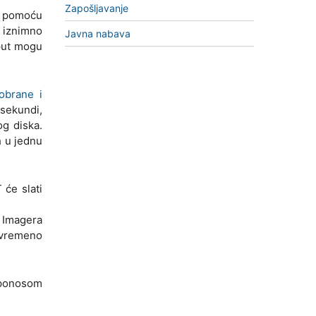
Zapošljavanje
na pomoću
r iznimno
Javna nabava
 put mogu
obrane i
 sekundi,
og diska.
h u jednu
 će slati
 Imagera
vovremeno
s ponosom