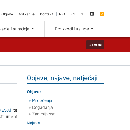
Objave
Aplikacije
Kontakti
PiO
EN
ivanje i suradnja
Proizvodi i usluge
OTVORI
Objave, najave, natječaji
Objave
» Priopćenja
» Događanja
 (ESA)
te
» Zanimljivosti
nstrument
Najave