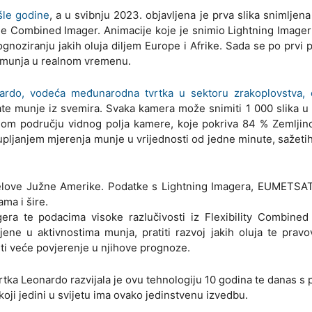
šle godine
, a u svibnju 2023. objavljena je prva slika snimlje
ble Combined Imager. Animacije koje je snimio Lightning Image
ognoziranju jakih oluja diljem Europe i Afrike. Sada se po prvi
ova munja u realnom vremenu.
ardo, vodeća međunarodna tvrtka u sektoru zrakoplovstva, 
rate munje iz svemira. Svaka kamera može snimiti 1 000 slika u
jelom području vidnog polja kamere, koje pokriva 84 % Zemljin
kupljanjem mjerenja munje u vrijednosti od jedne minute, sažeti
dijelove Južne Amerike. Podatke s Lightning Imagera, EUMETSAT
ma i šire.
era te podacima visoke razlučivosti iz Flexibility Combined
ene u aktivnostima munja, pratiti razvoj jakih oluja te pra
iti veće povjerenje u njihove prognoze.
ka Leonardo razvijala je ovu tehnologiju 10 godina te danas 
oji jedini u svijetu ima ovako jedinstvenu izvedbu.