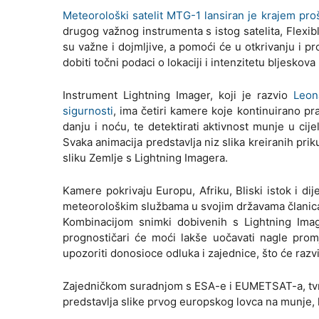
Meteorološki satelit MTG-1 lansiran je krajem pro
drugog važnog instrumenta s istog satelita, Flexi
su važne i dojmljive, a pomoći će u otkrivanju i pr
dobiti točni podaci o lokaciji i intenzitetu bljesk
Instrument Lightning Imager, koji je razvio
Leon
sigurnosti
, ima četiri kamere koje kontinuirano p
danju i noću, te detektirati aktivnost munje u ci
Svaka animacija predstavlja niz slika kreiranih pri
sliku Zemlje s Lightning Imagera.
Kamere pokrivaju Europu, Afriku, Bliski istok i 
meteorološkim službama u svojim državama članica
Kombinacijom snimki dobivenih s Lightning Imag
prognostičari će moći lakše uočavati nagle promj
upozoriti donosioce odluka i zajednice, što će razv
Zajedničkom suradnjom s ESA-e i EUMETSAT-a, tvrt
predstavlja slike prvog europskog lovca na munje, k