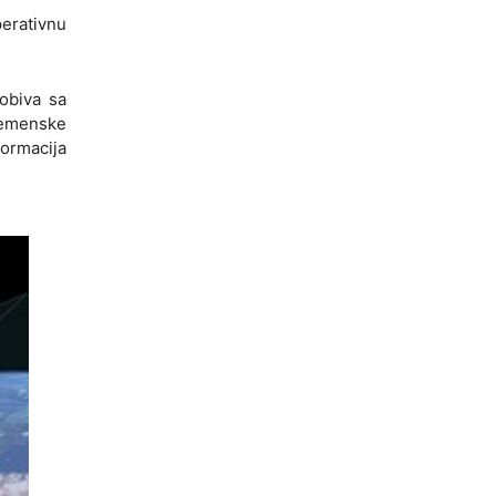
perativnu
obiva sa
remenske
formacija