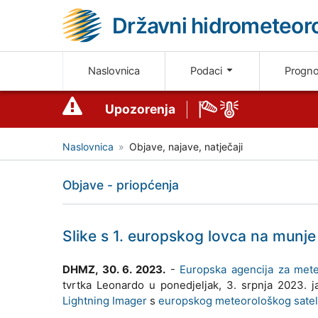
Državni hidrometeoro
Naslovnica
Podaci
Progn
Upozorenja
Naslovnica
Objave, najave, natječaji
Objave - priopćenja
Slike s 1. europskog lovca na munje
DHMZ, 30. 6. 2023.
-
Europska agencija za met
tvrtka Leonardo u ponedjeljak, 3. srpnja 2023. j
Lightning Imager
s
europskog meteorološkog sateli