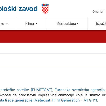
loški zavod
O nama
oze
Klima
Infrastruktura
Istraž
eorološke satelite (EUMETSAT)
,
Europska svemirska agencija
avnosti će predstaviti impresivne animacije koje je snimio i
ta treće generacije (Meteosat Third Generation – MTG-I1)
.