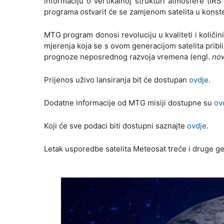
informaciju o vertikalnoj strukturi atmosfere (IRS
programa ostvarit će se zamjenom satelita u konstel
MTG program donosi revoluciju u kvaliteti i količin
mjerenja koja se s ovom generacijom satelita prib
prognoze neposrednog razvoja vremena (engl.
no
Prijenos uživo lansiranja bit će dostupan
ovdje
.
Dodatne informacije od MTG misiji dostupne su
ov
Koji će sve podaci biti dostupni saznajte
ovdje
.
Letak usporedbe satelita Meteosat treće i druge g