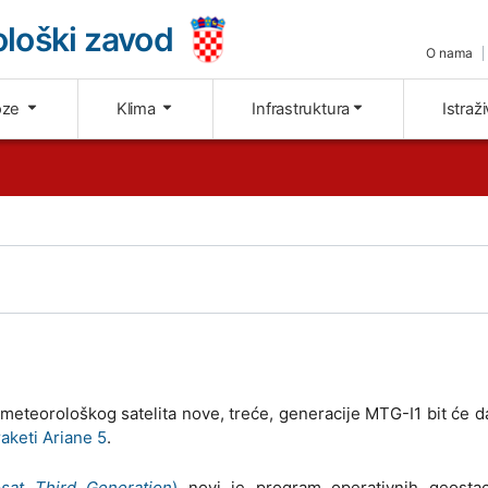
loški zavod
O nama
oze
Klima
Infrastruktura
Istraž
meteorološkog satelita nove, treće, generacije MTG-I1 bit će 
aketi Ariane 5
.
sat Third Generation
)
novi je program operativnih geostac