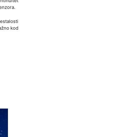
ntinuitet
senzora.
estalosti
važno kod