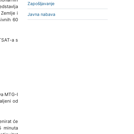
Zapošljavanje
dstavlja
 Zemlje i
Javna nabava
sivnih 60
SAT-a s
dva MTG-I
aljeni od
enirat će
5 minuta