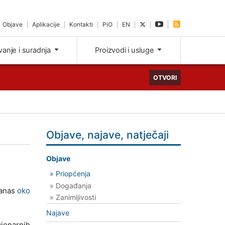
Objave
Aplikacije
Kontakti
PiO
EN
ivanje i suradnja
Proizvodi i usluge
OTVORI
Objave, najave, natječaji
Objave
» Priopćenja
» Događanja
danas
oko
» Zanimljivosti
Najave
ionarnih