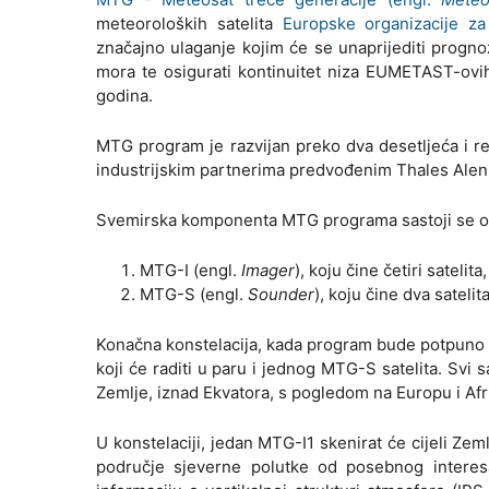
meteoroloških satelita
Europske organizacije za
značajno ulaganje kojim će se unaprijediti progno
mora te osigurati kontinuitet niza EUMETAST-ovih 
godina.
MTG program je razvijan preko dva desetljeća i re
industrijskim partnerima predvođenim Thales Alen
Svemirska komponenta MTG programa sastoji se od u
MTG-I (engl.
Imager
), koju čine četiri satelit
MTG-S (engl.
Sounder
), koju čine dva satelit
Konačna konstelacija, kada program bude potpuno ope
koji će raditi u paru i jednog MTG-S satelita. Svi s
Zemlje, iznad Ekvatora, s pogledom na Europu i Afr
U konstelaciji, jedan MTG-I1 skenirat će cijeli Ze
područje sjeverne polutke od posebnog interes