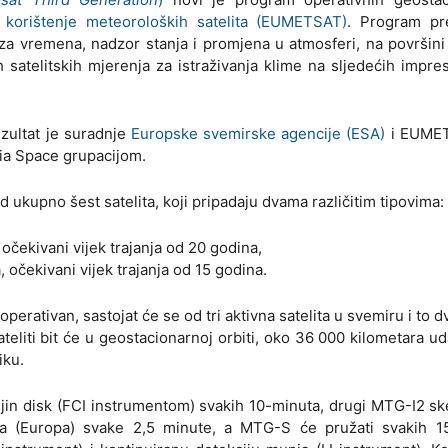
 korištenje meteoroloških satelita (EUMETSAT)
. Program pre
za vremena, nadzor stanja i promjena u atmosferi, na površini
satelitskih mjerenja za istraživanja klime na sljedećih impre
zultat je suradnje
Europske svemirske agencije (ESA)
i EUMET
ia Space grupacijom.
kupno šest satelita, koji pripadaju dvama različitim tipovima:
a, očekivani vijek trajanja od 20 godina,
a, očekivani vijek trajanja od 15 godina.
rativan, sastojat će se od tri aktivna satelita u svemiru i to 
ateliti bit će u geostacionarnoj orbiti, oko 36 000 kilometara ud
iku.
mljin disk (FCI instrumentom) svakih 10-minuta, drugi MTG-I2 sk
a (Europa) svake 2,5 minute, a MTG-S će pružati svakih 1