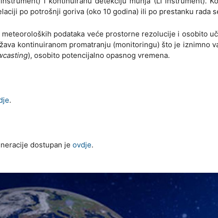
 instrument) i kontinuiranu detekciju munja (LI instrument). Ko
aciji po potrošnji goriva (oko 10 godina) ili po prestanku rada 
i meteoroloških podataka veće prostorne rezolucije i osobito uč
ližava kontinuiranom promatranju (monitoringu) što je iznimno 
wcasting
), osobito potencijalno opasnog vremena.
dje
.
eneracije dostupan je
ovdje
.