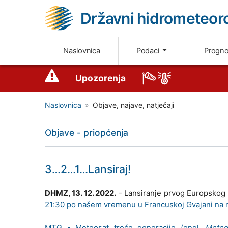
Državni hidrometeoro
Naslovnica
Podaci
Progn
Upozorenja
Naslovnica
Objave, najave, natječaji
Objave - priopćenja
3…2…1…Lansiraj!
DHMZ, 13. 12. 2022.
- Lansiranje prvog Europskog 
21:30 po našem vremenu u Francuskoj Gvajani na r
MTG - Meteosat treće generacije (engl.
Meteo