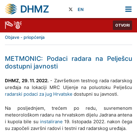
DHMZ
EN
OTVORI
Objave - priopćenja
METMONIC: Podaci radara na Pelješcu
dostupni javnosti
DHMZ, 29. 11. 2022.
- Završetkom testnog rada radarskog
uređaja na lokaciji MRC Uljenje na poluotoku Pelješcu
radarski podaci za jug Hrvatske
dostupni su javnosti.
Na posljednjem, trećem po redu, suvremenom
meteorološkom radaru na hrvatskom dijelu Jadrana antena
i kupola bile su
instalirane
19. listopada 2022. nakon čega
su započeli završni radovi i testni rad radarskog uređaja.