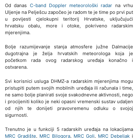
Od danas
C-band Doppler meteorološki radar
na vrhu
Uljenje na Pelješcu započeo je radom te je time po prvi put
u povijesti cjelokupni teritorij Hrvatske, uključujući
hrvatsku obalu, more i otoke, pokriveno radarskim
mjerenjima.
Bolje razumijevanje stanja atmosfere južne Dalmacije
dugotrajna je želja hrvatskih meteorologa koja je
početkom rada ovog radarskog uređaja konačno i
ostvarena.
Svi korisnici usluga DHMZ-a radarskim mjerenjima mogu
pristupiti putem svojih mobilnih uređaja ili računala i time,
ne samo bolje planirati svoje svakodnevne aktivnosti, nego
i procijeniti koliko je neki opasni vremenski sustav udaljen
od njih te donijeti pravovremenu odluku o svojoj
sigurnosti.
Trenutno je u funkciji 5 radarskih uređaja na lokacijama
MRC Gradište
,
MRC Bilogora
,
MRC Goli
,
MRC Debeljak
i