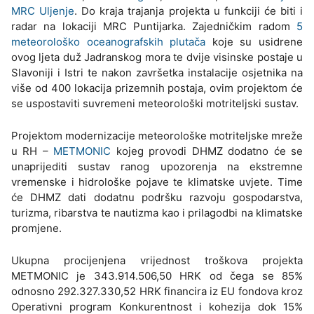
MRC Uljenje
. Do kraja trajanja projekta u funkciji će biti i
radar na lokaciji MRC Puntijarka. Zajedničkim radom
5
meteorološko oceanografskih plutača
koje su usidrene
ovog ljeta duž Jadranskog mora te dvije visinske postaje u
Slavoniji i Istri te nakon završetka instalacije osjetnika na
više od 400 lokacija prizemnih postaja, ovim projektom će
se uspostaviti suvremeni meteorološki motriteljski sustav.
Projektom modernizacije meteorološke motriteljske mreže
u RH –
METMONIC
kojeg provodi DHMZ dodatno će se
unaprijediti sustav ranog upozorenja na ekstremne
vremenske i hidrološke pojave te klimatske uvjete. Time
će DHMZ dati dodatnu podršku razvoju gospodarstva,
turizma, ribarstva te nautizma kao i prilagodbi na klimatske
promjene.
Ukupna procijenjena vrijednost troškova projekta
METMONIC je 343.914.506,50 HRK od čega se 85%
odnosno 292.327.330,52 HRK financira iz EU fondova kroz
Operativni program Konkurentnost i kohezija dok 15%