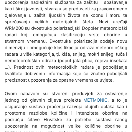
upozorenja nadležnim službama za zaštitu i spašavanje
kao i široj javnosti, stvaraju se preduvjeti za pravovremeno
djelovanje u zaštiti ljudskih života na kopnu i moru te
sprečavanju velikih materijalnih šteta. Novi uređaji
WRM200 su dvostruko polarizacijski Doppler meteorološki
radari koji omogućuju klasifikaciju vrste oborine u
stvarnom vremenu. Dvostruka polarizacija dodaje novu
dimenziju i omogućuje klasifikaciju odraza meteorološkog
radara u više kategorija, tj. kiša, snijeg, mokri snijeg, tuča i
nemeteoroloških odraza (poput jata ptica, rojeva insekata
...). Prednost ovih meteoroloških radara je poboljšanje
kvalitete dobivenih informacija koje će znatno poboljšati
preciznost upozorenja za opasne vremenske uvjete.
Ovom nabavom su stvoreni preduvjeti za ostvarenje
jednog od glavnih ciljeva projekta
METMONIC
, a to je
osiguranje sustava praćenja razvoja olujnih oblaka kao i
prostorne razdiobe količine i intenziteta oborine na
području čitave Hrvatske za potrebe sustava ranog
upozorenja na mogućnost velike količine oborine u