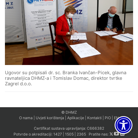
Ugovor su potpisali dr. sc. Branka Ivančan-Picek, glavna
ravnateljica DHMZ-a i Tomislav Domac, direktor tvrtke
Zagrel d.o.o.
© DHMZ
O nama
|
Uvjeti korištenja
|
Aplikacije
|
Kontakti
|
PiO
|
EN
Certifikat sustava upravljanja:
C666382
Potvrde o akreditaciji:
1427
|
1505
|
2365
Pratite nas: