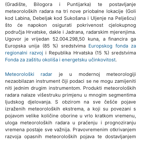
(Gradište, Bilogora i Puntijarka) te postavljanje
meteoroloških radara na tri nove priobalne lokacije (Goli
kod Labina, Debeljak kod Sukošana i Uljenje na Pelješcu)
što će napokon osigurati pokrivenost cjelokupnog
područja Hrvatske, dakle i Jadrana, radarskim mjerenjima.
Ugovor je vrijedan 52.004.298,50 kuna, a financira ga
Europska unija (85 %) sredstvima
Europskog fonda za
regionalni razvoj
i Republika Hrvatska (15 %) sredstvima
Fonda za zaštitu okoliša i energetsku učinkovitost
.
Meteorološki radar
je u modernoj meteorologiji
nezaobilazan instrument čiji podaci se ne mogu zamijeniti
niti jednim drugim instrumentom. Produkti meteoroloških
radara nalaze višestruku primjenu u mnogim segmentima
ljudskog djelovanja. S obzirom na sve češće pojave
izraženih meteoroloških ekstrema, a koji su povezani s
pojavom velike količine oborine u vrlo kratkom vremenu,
uloga meteoroloških radara u praćenju i prognoziranju
vremena postaje sve važnija. Pravovremenim otkrivanjem
razvoja opasnih meteoroloških pojava te dostavljanjem