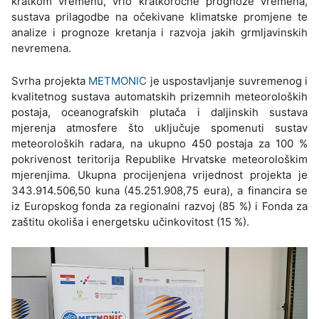
kratkom vremenu, vrlo kratkoročne prognoze vremena,
sustava prilagodbe na očekivane klimatske promjene te
analize i prognoze kretanja i razvoja jakih grmljavinskih
nevremena.
Svrha projekta
METMONIC
je uspostavljanje suvremenog i
kvalitetnog sustava automatskih prizemnih meteoroloških
postaja, oceanografskih plutača i daljinskih sustava
mjerenja atmosfere što uključuje spomenuti sustav
meteoroloških radara, na ukupno 450 postaja za 100 %
pokrivenost teritorija Republike Hrvatske meteorološkim
mjerenjima. Ukupna procijenjena vrijednost projekta je
343.914.506,50 kuna (45.251.908,75 eura), a financira se
iz Europskog fonda za regionalni razvoj (85 %) i Fonda za
zaštitu okoliša i energetsku učinkovitost (15 %).