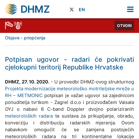
DHMZ
EN
OTVORI
Objave - priopćenja
Potpisan ugovor - radari će pokrivati
cjelokupni teritorij Republike Hrvatske
DHMZ, 27. 10. 2020.
- U provedbi DHMZ-ovog strukturnog
Projekta modernizacije meteorološko motriteljske mreže u
RH – METMONIC
potpisan je važan ugovor sa zajednicom
ponuditelja tvrtkom - Zagrel d.o.o i proizvođačem Vaisala
OYJ o nabavi 6 C-band Doppler dvojno polariziranih
meteoroloških radara
te sustava za prikupljanje, obradu,
konverziju i distribuciju radarskih mjerenja. Ovom
nabavkom omogućit će se zamjena postojećih
meteoroloških radara na tri kontinentalne lokacije