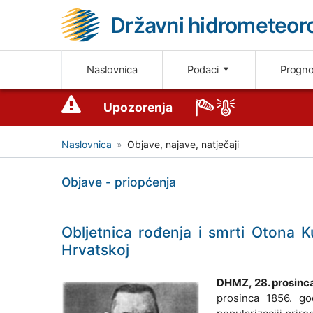
Državni hidrometeoro
Naslovnica
Podaci
Progn
Upozorenja
Naslovnica
Objave, najave, natječaji
Objave - priopćenja
Obljetnica rođenja i smrti Otona K
Hrvatskoj
DHMZ, 28. prosinca
prosinca 1856. go