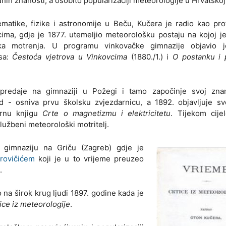
dnih znanosti, a osobito popularizaciji meteorologije u Hrvatskoj
matike, fizike i astronomije u Beču, Kučera je radio kao pro
cima, gdje je 1877. utemeljio meteorološku postaju na kojoj 
ka motrenja. U programu vinkovačke gimnazije objavio 
sa:
Čestoća vjetrova u Vinkovcima
(1880./1.) i
O postanku i 
predaje na gimnaziji u Požegi i tamo započinje svoj zna
ad - osniva prvu školsku zvjezdarnicu, a 1892. objavljuje sv
arnu knjigu
Crte o magnetizmu i elektricitetu
. Tijekom cije
službeni meteorološki motritelj.
gimnaziju na Griču (Zagreb) gdje je
rovičićem
koji je u to vrijeme preuzeo
.
na širok krug ljudi 1897. godine kada je
ice iz meteorologije
.