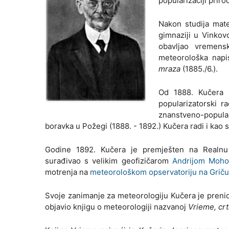
popularizaciji priro
Nakon studija mate
gimnaziji u Vinkov
obavljao vremens
meteorološka napi
mraza
(1885./6.).
Od 1888. Kučera 
popularizatorski r
znanstveno-popul
boravka u Požegi (1888. - 1892.) Kučera radi i kao 
Godine 1892. Kučera je premješten na Realnu 
surađivao s velikim geofizičarom
Andrijom Moho
motrenja na
meteorološkom opservatoriju na Griču
Svoje zanimanje za meteorologiju Kučera je prenio 
objavio knjigu o meteorologiji nazvanoj
Vrieme, crt