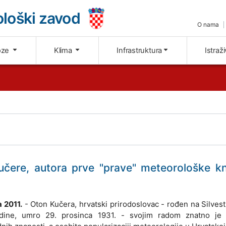
loški zavod
O nama
oze
Klima
Infrastruktura
Istraž
učere, autora prve "prave" meteorološke kn
 2011.
- Oton Kučera, hrvatski prirodoslovac - rođen na Silvest
dine, umro 29. prosinca 1931. - svojim radom znatno je 