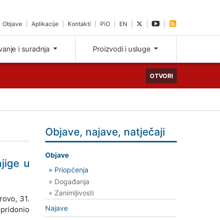
Objave
Aplikacije
Kontakti
PiO
EN
ivanje i suradnja
Proizvodi i usluge
OTVORI
Objave, najave, natječaji
Objave
jige u
» Priopćenja
» Događanja
» Zanimljivosti
rovo, 31.
Najave
pridonio