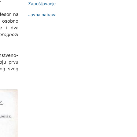
.
Zapošljavanje
fesor na
Javna nabava
je osobno
je i dva
prognozi
nstveno-
oju prvu
log svog