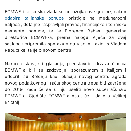
ECMWF i talijanska vlada su od ožujka ove godine, nakon
odabira talijanske ponude
pristigle na međunarodni
natječaj, detaljno raspravljali pravne, financijske i tehničke
elemente ponude, te je Florence Rabier, generalna
direktorica ECMWF-a, prema nalogu Vijeća za ovaj
sastanak pripremila sporazum na visokoj razini s Vladom
Republike Italije o novom centru.
Nakon diskusije i glasanja, predstavnici država članica
ECMWF-a bili su zadovoljni sporazumom s Italijom i
odobrili su Bolonju kao lokaciju novog centra. Zgrada
novog podatkovnog i računskog centra treba biti završena
do 2019. kada će se u nju useliti novo superračunalo
ECMWF-a. Sjedište ECMWF-a ostat će i dalje u Velikoj
Britaniji.