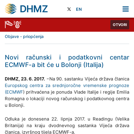
DHMZ
EN
OTVORI
Objave - priopćenja
Novi računski i podatkovni centar
ECMWF-a bit će u Bolonji (Italija)
DHMZ, 23. 6. 2017.
−Na 90. sastanku Vijeća država članica
Europskog centra za srednjoročne vremenske prognoze
(ECMWF
) prihvaćena je ponuda Vlade Italije i regije Emilia
Romagna o lokaciji novog računskog i podatkovnog centra
u Bolonji.
Odluka je donesena 22. lipnja 2017. u Readingu (Velika
Britanija) na kraju dvodnevnog sastanka Vijeća država
članica, izvršnog tijela ECMWF-a.