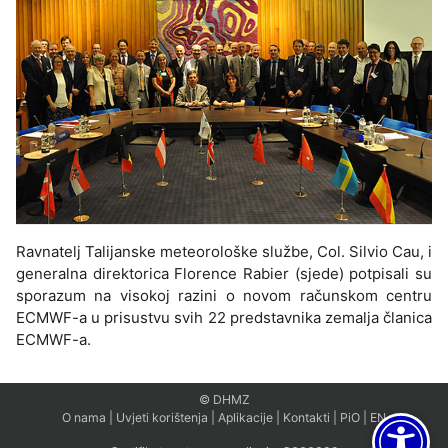
Ravnatelj Talijanske meteorološke službe, Col. Silvio Cau, i
generalna direktorica Florence Rabier (sjede) potpisali su
sporazum na visokoj razini o novom računskom centru
ECMWF-a u prisustvu svih 22 predstavnika zemalja članica
ECMWF-a.
© DHMZ
O nama
|
Uvjeti korištenja
|
Aplikacije
|
Kontakti
|
PiO
|
EN