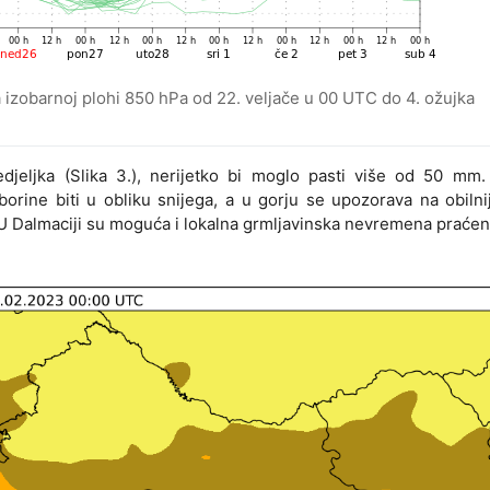
izobarnoj plohi 850 hPa od 22. veljače u 00 UTC do 4. ožujka
jeljka (Slika 3.), nerijetko bi moglo pasti više od 50 mm.
orine biti u obliku snijega, a u gorju se upozorava na obilnij
. U Dalmaciji su moguća i lokalna grmljavinska nevremena praće