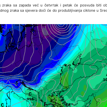
g zraka sa zapada već u četvrtak i petak će posvuda biti ob
adnog zraka sa sjevera doći će do produbljivanja ciklone u Sr