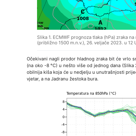
Slika 1. ECMWF prognoza tlaka (hPa) zraka na 
(približno 1500 m.n.v.), 26. veljače 2023. u 12
Očekivani nagli prodor hladnog zraka bit će vrlo 
(na oko -8 °C) u nešto više od jednog dana (Slika 2
obilnija kiša koja će u nedjelju u unutrašnjosti pri
vjetar, a na Jadranu žestoka bura.