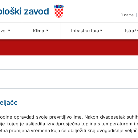
loški zavod
O nama
oze
Klima
Infrastruktura
Istraž
eljače
odine opravdati svoje prevrtljivo ime. Nakon dvadesetak suhi
ije kojeg je uslijedila iznadprosječna toplina s temperaturom i
etna promjena vremena koja će obilježiti kraj ovogodišnje veljač