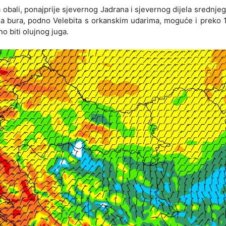
obali, ponajprije sjevernog Jadrana i sjevernog dijela srednje
ujna bura, podno Velebita s orkanskim udarima, moguće i preko
no biti olujnog juga.