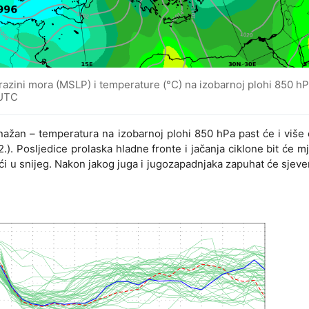
razini mora (MSLP) i temperature (°C) na izobarnoj plohi 850 h
 UTC
snažan – temperatura na izobarnoj plohi 850 hPa past će i više
.). Posljedice prolaska hladne fronte i jačanja ciklone bit će m
jeći u snijeg. Nakon jakog juga i jugozapadnjaka zapuhat će sjeve