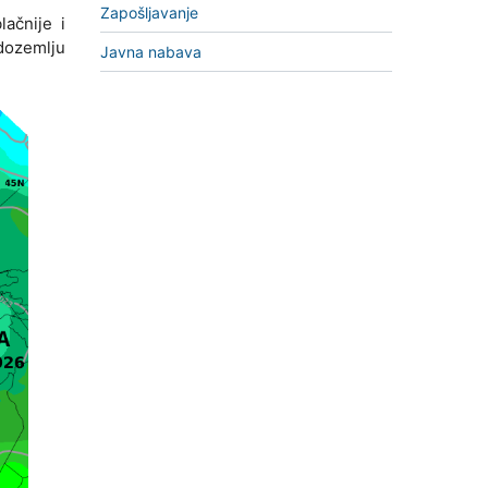
Zapošljavanje
lačnije i
edozemlju
Javna nabava