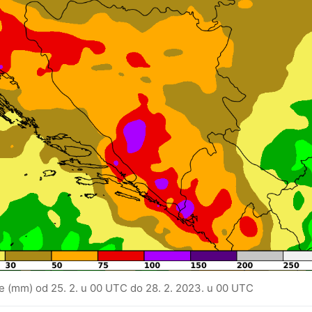
 (mm) od 25. 2. u 00 UTC do 28. 2. 2023. u 00 UTC