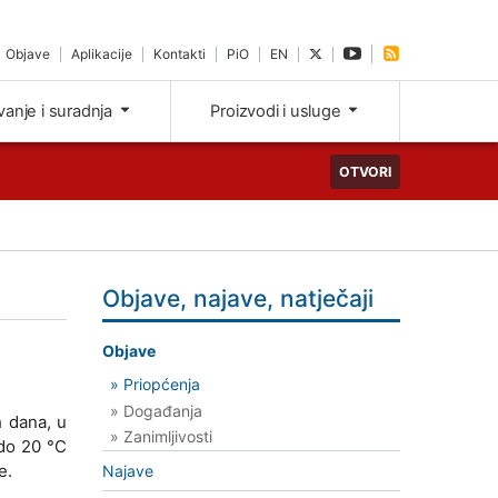
Objave
Aplikacije
Kontakti
PiO
EN
ivanje i suradnja
Proizvodi i usluge
OTVORI
Objave, najave, natječaji
Objave
» Priopćenja
» Događanja
h dana, u
» Zanimljivosti
 do 20 °C
e.
Najave