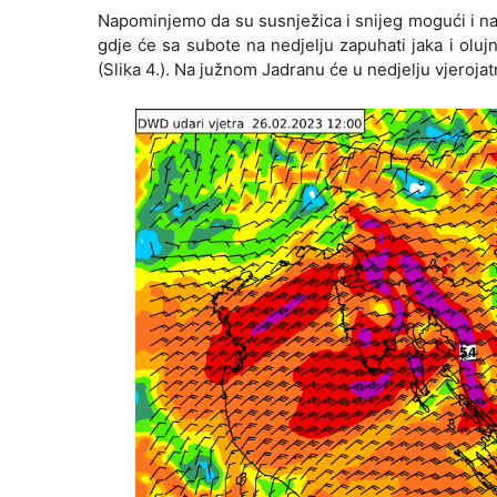
Napominjemo da su susnježica i snijeg mogući i na 
gdje će sa subote na nedjelju zapuhati jaka i ol
(Slika 4.). Na južnom Jadranu će u nedjelju vjerojat