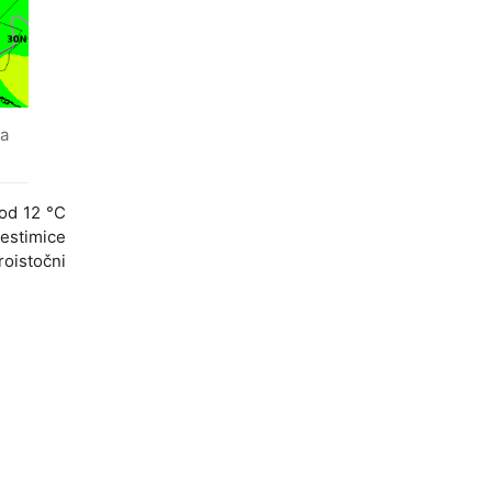
Pa
 od 12 °C
jestimice
roistočni