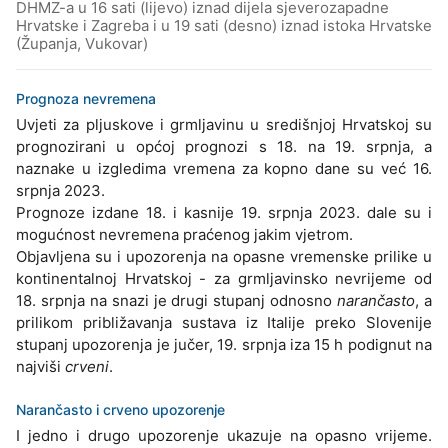
DHMZ-a u 16 sati (lijevo) iznad dijela sjeverozapadne
Hrvatske i Zagreba i u 19 sati (desno) iznad istoka Hrvatske
(Županja, Vukovar)
Prognoza nevremena
Uvjeti za pljuskove i grmljavinu u središnjoj Hrvatskoj su
prognozirani u općoj prognozi s 18. na 19. srpnja, a
naznake u izgledima vremena za kopno dane su već 16.
srpnja 2023.
Prognoze izdane 18. i kasnije 19. srpnja 2023. dale su i
mogućnost nevremena praćenog jakim vjetrom.
Objavljena su i upozorenja na opasne vremenske prilike u
kontinentalnoj Hrvatskoj - za grmljavinsko nevrijeme od
18. srpnja na snazi je drugi stupanj odnosno
narančasto
, a
prilikom približavanja sustava iz Italije preko Slovenije
stupanj upozorenja je jučer, 19. srpnja iza 15 h podignut na
najviši
crveni
.
Narančasto i crveno upozorenje
I jedno i drugo upozorenje ukazuje na opasno vrijeme.