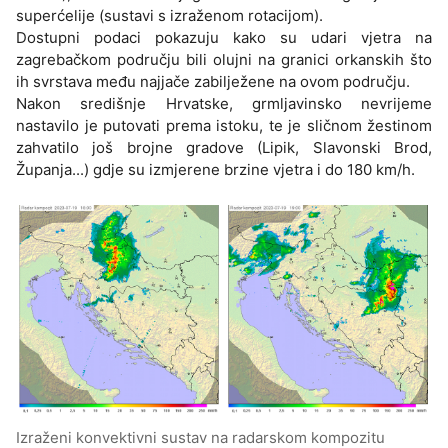
superćelije (sustavi s izraženom rotacijom).
Dostupni podaci pokazuju kako su udari vjetra na
zagrebačkom području bili olujni na granici orkanskih što
ih svrstava među najjače zabilježene na ovom području.
Nakon središnje Hrvatske, grmljavinsko nevrijeme
nastavilo je putovati prema istoku, te je sličnom žestinom
zahvatilo još brojne gradove (Lipik, Slavonski Brod,
Županja...) gdje su izmjerene brzine vjetra i do 180 km/h.
Izraženi konvektivni sustav na radarskom kompozitu