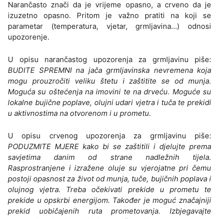
Narančasto znači da je vrijeme opasno, a crveno da je
izuzetno opasno. Pritom je važno pratiti na koji se
parametar (temperatura, vjetar, grmljavina…) odnosi
upozorenje.
U opisu narančastog upozorenja za grmljavinu piše:
BUDITE SPREMNI na jača grmljavinska nevremena koja
mogu prouzročiti veliku štetu i zaštitite se od munja.
Moguća su oštećenja na imovini te na drveću. Moguće su
lokalne bujične poplave, olujni udari vjetra i tuča te prekidi
u aktivnostima na otvorenom i u prometu.
U opisu crvenog upozorenja za grmljavinu piše:
PODUZMITE MJERE kako bi se zaštitili i djelujte prema
savjetima danim od strane nadležnih tijela.
Rasprostranjene i izražene oluje su vjerojatne pri čemu
postoji opasnost za život od munja, tuče, bujičnih poplava i
olujnog vjetra. Treba očekivati prekide u prometu te
prekide u opskrbi energijom. Također je moguć značajniji
prekid uobičajenih ruta prometovanja. Izbjegavajte