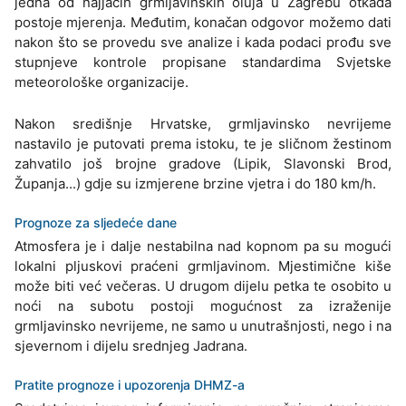
jedna od najjačih grmljavinskih oluja u Zagrebu otkada
postoje mjerenja. Međutim, konačan odgovor možemo dati
nakon što se provedu sve analize i kada podaci prođu sve
stupnjeve kontrole propisane standardima Svjetske
meteorološke organizacije.
Nakon središnje Hrvatske, grmljavinsko nevrijeme
nastavilo je putovati prema istoku, te je sličnom žestinom
zahvatilo još brojne gradove (Lipik, Slavonski Brod,
Županja...) gdje su izmjerene brzine vjetra i do 180 km/h.
Prognoze za sljedeće dane
Atmosfera je i dalje nestabilna nad kopnom pa su mogući
lokalni pljuskovi praćeni grmljavinom. Mjestimične kiše
može biti već večeras. U drugom dijelu petka te osobito u
noći na subotu postoji mogućnost za izraženije
grmljavinsko nevrijeme, ne samo u unutrašnjosti, nego i na
sjevernom i dijelu srednjeg Jadrana.
Pratite prognoze i upozorenja DHMZ-a