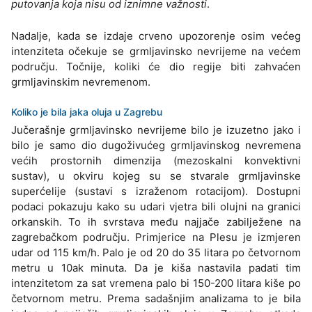
putovanja koja nisu od iznimne važnosti
.
Nadalje, kada se izdaje crveno upozorenje osim većeg
intenziteta očekuje se grmljavinsko nevrijeme na većem
području. Točnije, koliki će dio regije biti zahvaćen
grmljavinskim nevremenom.
Koliko je bila jaka oluja u Zagrebu
Jučerašnje grmljavinsko nevrijeme bilo je izuzetno jako i
bilo je samo dio dugoživućeg grmljavinskog nevremena
većih prostornih dimenzija (mezoskalni konvektivni
sustav), u okviru kojeg su se stvarale grmljavinske
superćelije (sustavi s izraženom rotacijom). Dostupni
podaci pokazuju kako su udari vjetra bili olujni na granici
orkanskih. To ih svrstava među najjače zabilježene na
zagrebačkom području. Primjerice na Plesu je izmjeren
udar od 115 km/h. Palo je od 20 do 35 litara po četvornom
metru u 10ak minuta. Da je kiša nastavila padati tim
intenzitetom za sat vremena palo bi 150-200 litara kiše po
četvornom metru. Prema sadašnjim analizama to je bila