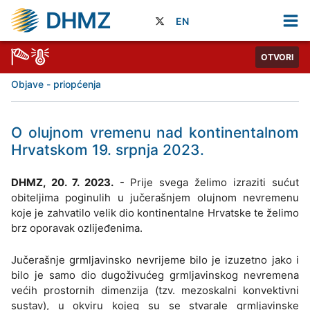
DHMZ
EN
OTVORI
Objave - priopćenja
O olujnom vremenu nad kontinentalnom
Hrvatskom 19. srpnja 2023.
DHMZ, 20. 7. 2023.
- Prije svega želimo izraziti sućut
obiteljima poginulih u jučerašnjem olujnom nevremenu
koje je zahvatilo velik dio kontinentalne Hrvatske te želimo
brz oporavak ozlijeđenima.
Jučerašnje grmljavinsko nevrijeme bilo je izuzetno jako i
bilo je samo dio dugoživućeg grmljavinskog nevremena
većih prostornih dimenzija (tzv. mezoskalni konvektivni
sustav), u okviru kojeg su se stvarale grmljavinske