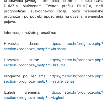
Sredstvima javnog informiranja, na mrežnim stranicama
DHMZ-a, službenom Twitter profilu DHMZ-a, naši
prognostičari svakodnevno izdaju opće vremenske
prognoze i po potrebi upozorenja na opasne vremenske
pojave.
Informacije možete pronaći na:
Hrvatska danas:
https://meteo.hr/prognoze.php?
section=prognoze_metp¶m=hrdanas
Hrvatska sutra:
https://meteo.hr/prognoze.php?
section=prognoze_metp¶m=hrsutra
Prognoza po regijama:
https://meteo.hr/prognoze.php?
section=prognoze_metp¶m=regije_danas
Izgledi vremena:
https://meteo.hr/prognoze.php?
section=prognoze_metp¶m=izgledi