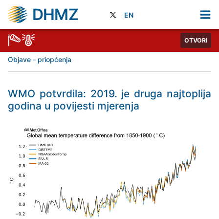
DHMZ
EN
OTVORI
Objave - priopćenja
WMO potvrdila: 2019. je druga najtoplija
godina u povijesti mjerenja