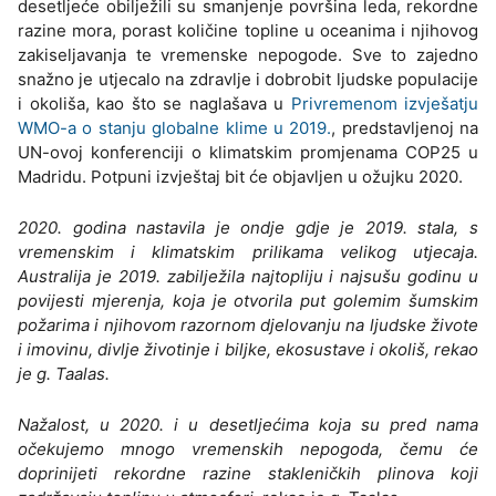
desetljeće obilježili su smanjenje površina leda, rekordne
razine mora, porast količine topline u oceanima i njihovog
zakiseljavanja te vremenske nepogode. Sve to zajedno
snažno je utjecalo na zdravlje i dobrobit ljudske populacije
i okoliša, kao što se naglašava u
Privremenom izvješatju
WMO-a o stanju globalne klime u 2019.
, predstavljenoj na
UN-ovoj konferenciji o klimatskim promjenama COP25 u
Madridu. Potpuni izvještaj bit će objavljen u ožujku 2020.
2020. godina nastavila je ondje gdje je 2019. stala, s
vremenskim i klimatskim prilikama velikog utjecaja.
Australija je 2019. zabilježila najtopliju i najsušu godinu u
povijesti mjerenja, koja je otvorila put golemim šumskim
požarima i njihovom razornom djelovanju na ljudske živote
i imovinu, divlje životinje i biljke, ekosustave i okoliš, rekao
je g. Taalas.
Nažalost, u 2020. i u desetljećima koja su pred nama
očekujemo mnogo vremenskih nepogoda, čemu će
doprinijeti rekordne razine stakleničkih plinova koji