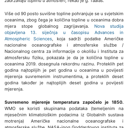
zadržavaju toplinu u atmosferi,
rekao je g. Taalas.
Više od 90 posto suvišne topline pohranjuje se u svjetskim
oceanima, zbog čega je količina topline u oceanima dobra
mjera stope globalnog zagrijavanja.
Nova studija
objavljena 13. siječnja u časopisu Advances in
Atmospheric Sciences
, koja sadrži podatke Američke
nacionalne oceanografske i atmosferske službe /
Nacionalnog centra za informacije o okolišu i Instituta za
atmosfersku fiziku, pokazala je da je količina topline u
oceanima 2019. dosegnula rekordnu razinu. Proteklih pet
godina najtoplijih je pet godina u oceanima u povijesti
mjerenja suvremenim instrumentima, a proteklih deset
godina također je najtoplijih deset godina u povijesti
mjerenja.
Suvremeno mjerenje temperatura započelo je 1850.
WMO se koristi skupinama podataka (temeljenim na
mjesečnim klimatološkim podacima iz Globalnih sustava
motrenja) Američke nacionalne oceanografske i
atmosferske službe, NASA-inog Goddardovog instituta za