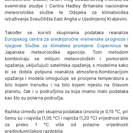
svemirske studije i Centra Hadley Britanske nacionalne
meteorološke službe te Odsjeka za klimatološka
istraživanja Sveučilišta East Anglia u Ujedinjenoj Kraljevini.
Također se koristi skupinama podataka reanalize
Europskog centra za srednjoročne vremenske prognoze i
njegove Službe za klimatske promjene Copernicus
te
Japanske meteorološke agencije. Tom metodom
kombiniraju se milijuni meteoroloških i pomorskih
opažanja, uključujući satelitska opažanja, s modelima kako
bi se dobila potpuna reanaliza atmosfere.Kombinacijom
opažanja i modela omogućuje se procjena temperatura u
bilo kojem trenutku i na bilo kojem mjestu na čitavom
planetu, čak i u područjima za koja imamo malo podataka
kao što su polarna područja.
Razlika između pet skupina podataka iznosila je 0,15 °C, pri
čemu su i najviša (1,05 °C) i najniža (1,20 °C) vrijednost bile
za preko 1 °C više od polazne vrijednosti
predindustrijskog razdoblja.