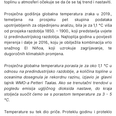
toplinu u atmosferi očekuje se da će se taj trend i nastaviti.
Prosječna godišnja globalna temperatura zraka u 2019.,
temeljena na prosjeku pet skupina podataka
upotrijebljenih za objedinjenu analizu, bila je za 1,1 °C viša
od prosjeka razdoblja 1850. – 1900., koji predstavlja uvjete
iz predindustrijskog razdoblja. Najtoplija godina u povijesti
mjerenja i dalje je 2016., koju je obilježila kombinacija vrlo
snažnog El Niñoa, koji uzrokuje zagrijavanje, te
dugoročnih klimatskih promjena.
Prosječna globalna temperatura porasla je za oko 1,1 °C u
odnosu na predindustrijsko razdoblje, a količina topline u
oceanima dosegnula je rekordnu razinu, izjavio je glavni
tajnik WMO-a Petteri Taalas. Ako se trenutačni trendovi u
pogledu emisija ugljičnog dioksida nastave, do kraja
stoljeća suočit ćemo se s porastom temperature za 3 - 5
°C.
Temperature su tek dio priče. Proteklu godinu i proteklo