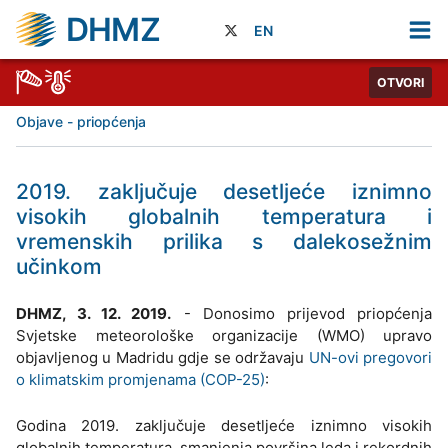
DHMZ
EN
OTVORI
Objave - priopćenja
2019. zaključuje desetljeće iznimno
visokih globalnih temperatura i
vremenskih prilika s dalekosežnim
učinkom
DHMZ, 3. 12. 2019.
- Donosimo prijevod priopćenja
Svjetske meteorološke organizacije (WMO) upravo
objavljenog u Madridu gdje se održavaju
UN-ovi pregovori
o klimatskim promjenama (COP-25)
:
Godina 2019. zaključuje desetljeće iznimno visokih
globalnih temperatura, smanjenja površina leda i rekordnih