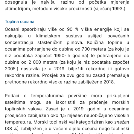
dosegnula je najvišu razinu od početka mjerenja
altimetrijom, metodom visoke preciznosti (siječanj 1993.).
Toplina oceana
Oceani apsorbiraju više od 90 % viška energije koji se
nakuplja u klimatskom sustavu uslijed povećanih
koncentracija stakleničkih plinova. Količina topline u
oceanima pohranjene do dubine od 700 metara (za koju je
niz podataka započet 1950-ih godina) te pohranjene do
dubine od 2 000 metara (za koju je niz podataka započet
2005.) nastavila je u 2019. bilježiti rekordne ili gotovo
rekordne razine. Prosjek za ovu godinu zasad premašuje
prethodne rekordno visoke razine zabilježene 2018.
Podaci o temperaturama površine mora prikupljeni
satelitima mogu se iskoristiti za praćenje morskih
toplinskih valova. Zasad je u 2019. godini u oceanima
prosječno zabilježen oko 1,5 mjesec neuobičajeno visokih
temperatura. Morski toplinski val kategoriziran kao
snažan
(38 %) zabilježen je u većem dijelu oceana nego toplinski