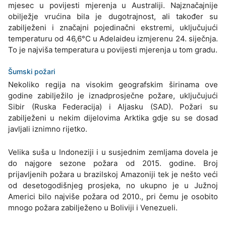
mjesec u povijesti mjerenja u Australiji. Najznačajnije
obilježje vrućina bila je dugotrajnost, ali također su
zabilježeni i značajni pojedinačni ekstremi, uključujući
temperaturu od 46,6°C u Adelaideu izmjerenu 24. siječnja.
To je najviša temperatura u povijesti mjerenja u tom gradu.
Šumski požari
Nekoliko regija na visokim geografskim širinama ove
godine zabilježilo je iznadprosječne požare, uključujući
Sibir (Ruska Federacija) i Aljasku (SAD). Požari su
zabilježeni u nekim dijelovima Arktika gdje su se dosad
javljali iznimno rijetko.
Velika suša u Indoneziji i u susjednim zemljama dovela je
do najgore sezone požara od 2015. godine. Broj
prijavljenih požara u brazilskoj Amazoniji tek je nešto veći
od desetogodišnjeg prosjeka, no ukupno je u Južnoj
Americi bilo najviše požara od 2010., pri čemu je osobito
mnogo požara zabilježeno u Boliviji i Venezueli.