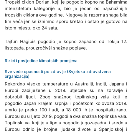
Tropski ciklon Dorian, koji je pogodio kopno na Bahamima
intenzitetom kategorije 5, bio je jedan od najsnažnijih
tropskih ciklona ove godine. Njegova je razorna snaga bila
tim veća jer se iznimno sporo kretao i ostao je gotovo na
istom mjestu oko 24 sata.
Tajfun Hagibis pogodio je kopno zapadno od Tokija 12.
listopada, prouzročivši snažne poplave.
Rizici i posljedice klimatskih promjena
Sve veće opasnosti po zdravlje (Svjetska zdravstvena
organizacija)
Rekordno visoke temperature u Australiji, Indiji, Japanu i
Europi zabilježene u 2019. utjecale su na zdravlje i
dobrobit ljudi. Zbog snažnog toplinskog vala koji je
pogodio Japan krajem srpnja i početkom kolovoza 2019.
umrlo je preko 100 ljudi, a 18 000 ih je hospitalizirano.
Europu su u ljeto 2019. pogodila dva snažna toplinska vala.
Toplinski val koji je u lipnju pogodio jugozapadnu i srednju
Europu odnio je brojne ljudske živote u Španjolskoj i