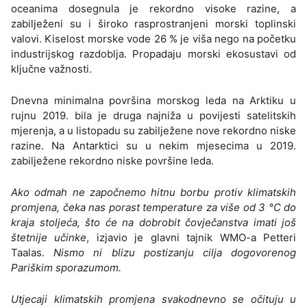
oceanima dosegnula je rekordno visoke razine, a
zabilježeni su i široko rasprostranjeni morski toplinski
valovi. Kiselost morske vode 26 % je viša nego na početku
industrijskog razdoblja. Propadaju morski ekosustavi od
ključne važnosti.
Dnevna minimalna površina morskog leda na Arktiku u
rujnu 2019. bila je druga najniža u povijesti satelitskih
mjerenja, a u listopadu su zabilježene nove rekordno niske
razine. Na Antarktici su u nekim mjesecima u 2019.
zabilježene rekordno niske površine leda.
Ako odmah ne započnemo hitnu borbu protiv klimatskih
promjena, čeka nas porast temperature za više od 3 °C do
kraja stoljeća, što će na dobrobit čovječanstva imati još
štetnije učinke
, izjavio je glavni tajnik WMO-a Petteri
Taalas.
Nismo ni blizu postizanju cilja dogovorenog
Pariškim sporazumom.
Utjecaji klimatskih promjena svakodnevno se očituju u