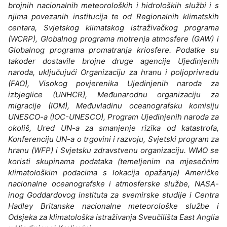
brojnih nacionalnih meteoroloških i hidroloških službi i s
njima povezanih institucija te od Regionalnih klimatskih
centara, Svjetskog klimatskog istraživačkog programa
(WCRP), Globalnog programa motrenja atmosfere (GAW) i
Globalnog programa promatranja kriosfere. Podatke su
također dostavile brojne druge agencije Ujedinjenih
naroda, uključujući Organizaciju za hranu i poljoprivredu
(FAO), Visokog povjerenika Ujedinjenih naroda za
izbjeglice (UNHCR), Međunarodnu organizaciju za
migracije (IOM), Međuvladinu oceanografsku komisiju
UNESCO-a (IOC-UNESCO), Program Ujedinjenih naroda za
okoliš, Ured UN-a za smanjenje rizika od katastrofa,
Konferenciju UN-a o trgovini i razvoju, Svjetski program za
hranu (WFP) i Svjetsku zdravstvenu organizaciju. WMO se
koristi skupinama podataka (temeljenim na mjesečnim
klimatološkim podacima s lokacija opažanja) Američke
nacionalne oceanografske i atmosferske službe, NASA-
inog Goddardovog instituta za svemirske studije i Centra
Hadley Britanske nacionalne meteorološke službe i
Odsjeka za klimatološka istraživanja Sveučilišta East Anglia