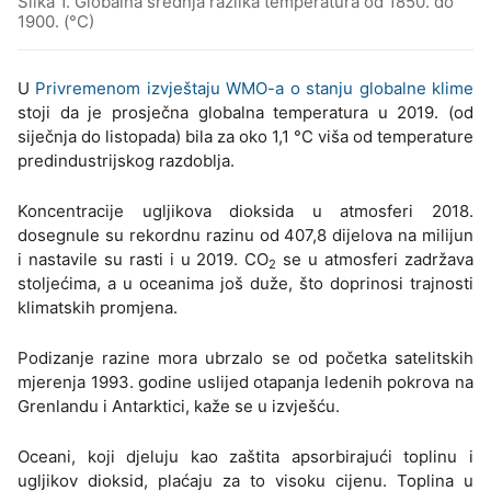
Slika 1. Globalna srednja razlika temperatura od 1850. do
1900. (°C)
U
Privremenom izvještaju WMO-a o stanju globalne klime
stoji da je prosječna globalna temperatura u 2019. (od
siječnja do listopada) bila za oko 1,1 °C viša od temperature
predindustrijskog razdoblja.
Koncentracije ugljikova dioksida u atmosferi 2018.
dosegnule su rekordnu razinu od 407,8 dijelova na milijun
i nastavile su rasti i u 2019. CO
se u atmosferi zadržava
2
stoljećima, a u oceanima još duže, što doprinosi trajnosti
klimatskih promjena.
Podizanje razine mora ubrzalo se od početka satelitskih
mjerenja 1993. godine uslijed otapanja ledenih pokrova na
Grenlandu i Antarktici, kaže se u izvješću.
Oceani, koji djeluju kao zaštita apsorbirajući toplinu i
ugljikov dioksid, plaćaju za to visoku cijenu. Toplina u