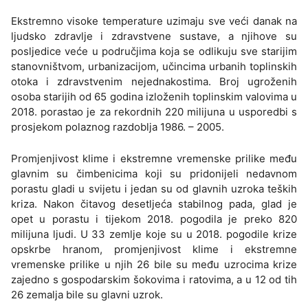
Ekstremno visoke temperature uzimaju sve veći danak na
ljudsko zdravlje i zdravstvene sustave, a njihove su
posljedice veće u područjima koja se odlikuju sve starijim
stanovništvom, urbanizacijom, učincima urbanih toplinskih
otoka i zdravstvenim nejednakostima. Broj ugroženih
osoba starijih od 65 godina izloženih toplinskim valovima u
2018. porastao je za rekordnih 220 milijuna u usporedbi s
prosjekom polaznog razdoblja 1986. – 2005.
Promjenjivost klime i ekstremne vremenske prilike među
glavnim su čimbenicima koji su pridonijeli nedavnom
porastu gladi u svijetu i jedan su od glavnih uzroka teških
kriza. Nakon čitavog desetljeća stabilnog pada, glad je
opet u porastu i tijekom 2018. pogodila je preko 820
milijuna ljudi. U 33 zemlje koje su u 2018. pogodile krize
opskrbe hranom, promjenjivost klime i ekstremne
vremenske prilike u njih 26 bile su među uzrocima krize
zajedno s gospodarskim šokovima i ratovima, a u 12 od tih
26 zemalja bile su glavni uzrok.