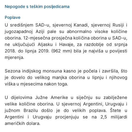
Nepogode s teškim posljedicama
Poplave
U središnjem SAD-u, sjevernoj Kanadi, sjevernoj Rusiji i
jugozapadnoj Aziji pale su abnormalno visoke količine
oborina. 12-mjesečna prosječna količina oborina u SAD-u,
ne uključujući Aljasku i Havaje, za razdoblje od srpnja
2018. do lipnja 2019. (962 mm) bila je najviša u povijesti
mjerenja.
Sezona indijskog monsuna kasno je počela i završila, što
je dovelo do velikog manjka oborina u lipnju i njihovog
viška u mjesecima nakon toga.
U dijelovima Južne Amerike u siječnju su zabilježene
velike količine oborina. U sjevernoj Argentini, Urugvaju i
južnom Brazilu došlo je do velikih poplava. Štete u
Argentini i Urugvaju procjenjuju se na 2,5 milijardi
američkih dolara.