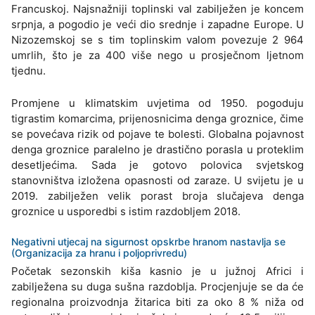
Francuskoj. Najsnažniji toplinski val zabilježen je koncem
srpnja, a pogodio je veći dio srednje i zapadne Europe. U
Nizozemskoj se s tim toplinskim valom povezuje 2 964
umrlih, što je za 400 više nego u prosječnom ljetnom
tjednu.
Promjene u klimatskim uvjetima od 1950. pogoduju
tigrastim komarcima, prijenosnicima denga groznice, čime
se povećava rizik od pojave te bolesti. Globalna pojavnost
denga groznice paralelno je drastično porasla u proteklim
desetljećima. Sada je gotovo polovica svjetskog
stanovništva izložena opasnosti od zaraze. U svijetu je u
2019. zabilježen velik porast broja slučajeva denga
groznice u usporedbi s istim razdobljem 2018.
Negativni utjecaj na sigurnost opskrbe hranom nastavlja se
(Organizacija za hranu i poljoprivredu)
Početak sezonskih kiša kasnio je u južnoj Africi i
zabilježena su duga sušna razdoblja. Procjenjuje se da će
regionalna proizvodnja žitarica biti za oko 8 % niža od