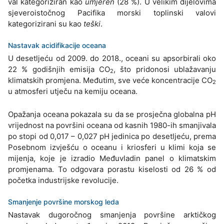
val kategoriziran kao
umjeren
(28 %). U velikim dijelovima
sjeveroistočnog Pacifika morski toplinski valovi
kategorizirani su kao
teški
.
Nastavak acidifikacije oceana
U desetljeću od 2009. do 2018., oceani su apsorbirali oko
22 % godišnjih emisija CO
, što pridonosi ublažavanju
2
klimatskih promjena. Međutim, sve veće koncentracije CO
2
u atmosferi utječu na kemiju oceana.
Opažanja oceana pokazala su da se prosječna globalna pH
vrijednost na površini oceana od kasnih 1980-ih smanjivala
po stopi od 0,017 – 0,027 pH jedinica po desetljeću, prema
Posebnom izvješću o oceanu i kriosferi u klimi koja se
mijenja, koje je izradio Međuvladin panel o klimatskim
promjenama. To odgovara porastu kiselosti od 26 % od
početka industrijske revolucije.
Smanjenje površine morskog leda
Nastavak dugoročnog smanjenja površine arktičkog