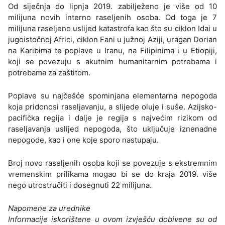
Od siječnja do lipnja 2019. zabilježeno je više od 10
milijuna novih interno raseljenih osoba. Od toga je 7
milijuna raseljeno uslijed katastrofa kao što su ciklon Idai u
jugoistočnoj Africi, ciklon Fani u južnoj Aziji, uragan Dorian
na Karibima te poplave u Iranu, na Filipinima i u Etiopiji,
koji se povezuju s akutnim humanitarnim potrebama i
potrebama za zaštitom.
Poplave su najčešće spominjana elementarna nepogoda
koja pridonosi raseljavanju, a slijede oluje i suše. Azijsko-
pacifička regija i dalje je regija s najvećim rizikom od
raseljavanja uslijed nepogoda, što uključuje iznenadne
nepogode, kao i one koje sporo nastupaju.
Broj novo raseljenih osoba koji se povezuje s ekstremnim
vremenskim prilikama mogao bi se do kraja 2019. više
nego utrostručiti i dosegnuti 22 milijuna.
Napomene za urednike
Informacije iskorištene u ovom izvješću dobivene su od