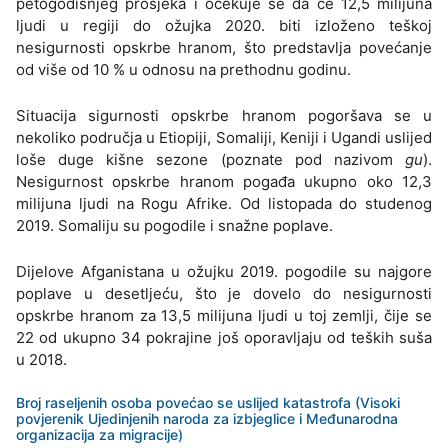
petogodišnjeg prosjeka i očekuje se da će 12,5 milijuna
ljudi u regiji do ožujka 2020. biti izloženo teškoj
nesigurnosti opskrbe hranom, što predstavlja povećanje
od više od 10 % u odnosu na prethodnu godinu.
Situacija sigurnosti opskrbe hranom pogoršava se u
nekoliko područja u Etiopiji, Somaliji, Keniji i Ugandi uslijed
loše duge kišne sezone (poznate pod nazivom
gu
).
Nesigurnost opskrbe hranom pogađa ukupno oko 12,3
milijuna ljudi na Rogu Afrike. Od listopada do studenog
2019. Somaliju su pogodile i snažne poplave.
Dijelove Afganistana u ožujku 2019. pogodile su najgore
poplave u desetljeću, što je dovelo do nesigurnosti
opskrbe hranom za 13,5 milijuna ljudi u toj zemlji, čije se
22 od ukupno 34 pokrajine još oporavljaju od teških suša
u 2018.
Broj raseljenih osoba povećao se uslijed katastrofa (Visoki
povjerenik Ujedinjenih naroda za izbjeglice i Međunarodna
organizacija za migracije)