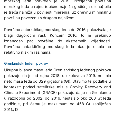
morskog leda potvrđen je 2019. Prosječna površina
morskog leda u rujnu (obično najniža godišnja razina) bila
je treća najniža u povijesti mjerenja, uz dnevnu minimalnu
površinu povezanu s drugom najnižom.
Površina antarktičkog morskog leda do 2016. pokazivala je
blagi dugoročni rast. Koncem 2016. to je prekinuo
iznenadan pad površine do ekstremnih vrijednosti.
Površina antarktičkog morskog leda otad je ostala na
relativno niskim razinama.
Grenlandski ledeni pokrov
Ukupna bilanca mase leda Grenlandskog ledenog pokrova
pokazuje da je od rujna 2018. do kolovoza 2019. nestala
neto masa leda od 329 gigatona (Gt). Stavimo te podatke u
kontekst: podaci satelitske misije Gravity Recovery and
Climate Experiment (GRACE) pokazuju da je na Grenlandu
u razdoblju od 2002. do 2016. nestajalo oko 260 Gt leda
godišnje, pri čemu je maksimum od 458 Gt zabilježen
2011./12.