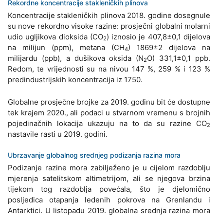
Rekordne koncentracije stakleničkih plinova
Koncentracije stakleničkih plinova 2018. godine dosegnule
su nove rekordno visoke razine: prosječni globalni molarni
udio ugljikova dioksida (CO
) iznosio je 407,8±0,1 dijelova
2
na milijun (ppm), metana (CH
) 1869±2 dijelova na
4
milijardu (ppb), a dušikova oksida (N
O) 331,1±0,1 ppb.
2
Redom, te vrijednosti su na nivou 147 %, 259 % i 123 %
predindustrijskih koncentracija iz 1750.
Globalne prosječne brojke za 2019. godinu bit će dostupne
tek krajem 2020., ali podaci u stvarnom vremenu s brojnih
pojedinačnih lokacija ukazuju na to da su razine CO
2
nastavile rasti u 2019. godini.
Ubrzavanje globalnog srednjeg podizanja razina mora
Podizanje razine mora zabilježeno je u cijelom razdoblju
mjerenja satelitskom altimetrijom, ali se njegova brzina
tijekom tog razdoblja povećala, što je djelomično
posljedica otapanja ledenih pokrova na Grenlandu i
Antarktici. U listopadu 2019. globalna srednja razina mora