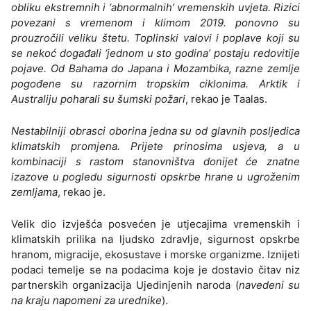
obliku ekstremnih i ‘abnormalnih’ vremenskih uvjeta. Rizici
povezani s vremenom i klimom 2019. ponovno su
prouzročili veliku štetu. Toplinski valovi i poplave koji su
se nekoć događali ‘jednom u sto godina’ postaju redovitije
pojave. Od Bahama do Japana i Mozambika, razne zemlje
pogođene su razornim tropskim ciklonima. Arktik i
Australiju poharali su šumski požari
, rekao je Taalas.
Nestabilniji obrasci oborina jedna su od glavnih posljedica
klimatskih promjena. Prijete prinosima usjeva, a u
kombinaciji s rastom stanovništva donijet će znatne
izazove u pogledu sigurnosti opskrbe hrane u ugroženim
zemljama
, rekao je.
Velik dio izvješća posvećen je utjecajima vremenskih i
klimatskih prilika na ljudsko zdravlje, sigurnost opskrbe
hranom, migracije, ekosustave i morske organizme. Iznijeti
podaci temelje se na podacima koje je dostavio čitav niz
partnerskih organizacija Ujedinjenih naroda (
navedeni su
na kraju napomeni za urednike
).