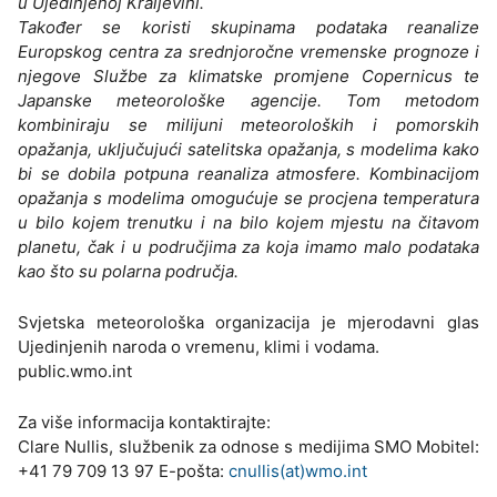
u Ujedinjenoj Kraljevini.
Također se koristi skupinama podataka reanalize
Europskog centra za srednjoročne vremenske prognoze i
njegove Službe za klimatske promjene Copernicus te
Japanske meteorološke agencije. Tom metodom
kombiniraju se milijuni meteoroloških i pomorskih
opažanja, uključujući satelitska opažanja, s modelima kako
bi se dobila potpuna reanaliza atmosfere. Kombinacijom
opažanja s modelima omogućuje se procjena temperatura
u bilo kojem trenutku i na bilo kojem mjestu na čitavom
planetu, čak i u područjima za koja imamo malo podataka
kao što su polarna područja.
Svjetska meteorološka organizacija je mjerodavni glas
Ujedinjenih naroda o vremenu, klimi i vodama.
public.wmo.int
Za više informacija kontaktirajte:
Clare Nullis, službenik za odnose s medijima SMO Mobitel:
+41 79 709 13 97 E-pošta:
cnullis(at)wmo.int