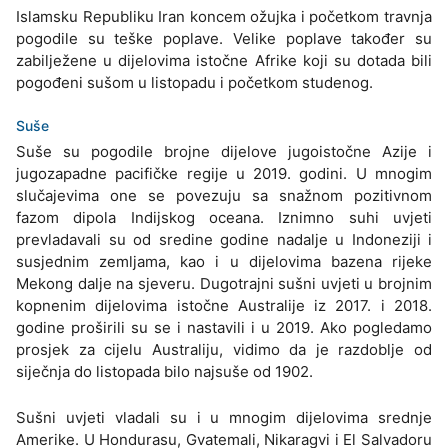
Islamsku Republiku Iran koncem ožujka i početkom travnja
pogodile su teške poplave. Velike poplave također su
zabilježene u dijelovima istočne Afrike koji su dotada bili
pogođeni sušom u listopadu i početkom studenog.
Suše
Suše su pogodile brojne dijelove jugoistočne Azije i
jugozapadne pacifičke regije u 2019. godini. U mnogim
slučajevima one se povezuju sa snažnom pozitivnom
fazom dipola Indijskog oceana. Iznimno suhi uvjeti
prevladavali su od sredine godine nadalje u Indoneziji i
susjednim zemljama, kao i u dijelovima bazena rijeke
Mekong dalje na sjeveru. Dugotrajni sušni uvjeti u brojnim
kopnenim dijelovima istočne Australije iz 2017. i 2018.
godine proširili su se i nastavili i u 2019. Ako pogledamo
prosjek za cijelu Australiju, vidimo da je razdoblje od
siječnja do listopada bilo najsuše od 1902.
Sušni uvjeti vladali su i u mnogim dijelovima srednje
Amerike. U Hondurasu, Gvatemali, Nikaragvi i El Salvadoru