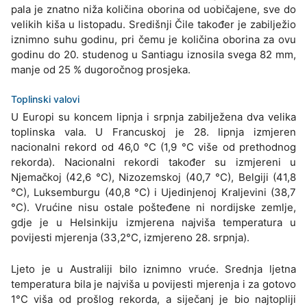
pala je znatno niža količina oborina od uobičajene, sve do
velikih kiša u listopadu. Središnji Čile također je zabilježio
iznimno suhu godinu, pri čemu je količina oborina za ovu
godinu do 20. studenog u Santiagu iznosila svega 82 mm,
manje od 25 % dugoročnog prosjeka.
Toplinski valovi
U Europi su koncem lipnja i srpnja zabilježena dva velika
toplinska vala. U Francuskoj je 28. lipnja izmjeren
nacionalni rekord od 46,0 °C (1,9 °C više od prethodnog
rekorda). Nacionalni rekordi također su izmjereni u
Njemačkoj (42,6 °C), Nizozemskoj (40,7 °C), Belgiji (41,8
°C), Luksemburgu (40,8 °C) i Ujedinjenoj Kraljevini (38,7
°C). Vrućine nisu ostale pošteđene ni nordijske zemlje,
gdje je u Helsinkiju izmjerena najviša temperatura u
povijesti mjerenja (33,2°C, izmjereno 28. srpnja).
Ljeto je u Australiji bilo iznimno vruće. Srednja ljetna
temperatura bila je najviša u povijesti mjerenja i za gotovo
1°C viša od prošlog rekorda, a siječanj je bio najtopliji