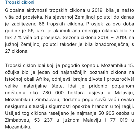
Tropski cikloni
Globalna aktivnosti tropskih ciklona u 2019. bila je nešto
viša od prosjeka. Na sjevernoj Zemljinoj polutci do danas
je zabilježeno 66 tropskih ciklona. Prosjek za ovo doba
godine je 56, iako je akumulirana energija ciklona bila za
tek 2 % viša od prosjeka. Sezona ciklona 2018. – 2019. na
južnoj Zemljinoj polutci također je bila iznadprosječna, s
27 ciklona.
Tropski ciklon Idai koji je pogodio kopno u Mozambiku 15.
ožujka bio je jedan od najsnažnijih poznatih ciklona na
istočnoj obali Afrike, odnijevši brojne živote i prouzročivši
velike materijalne štete. Idai je pridonio potpunom
uništenju oko 780 000 hektara usjeva u Malaviju,
Mozambiku i Zimbabveu, dodatno pogoršavši već i ovako
nesigurnu situaciju sigurnosti opskrbe hranom u toj regiji.
Uslijed tog ciklona raseljeno je najmanje 50 905 osoba u
Zimbabveu, 53 237 u južnom Malaviju i 77 019 u
Mozambiku.