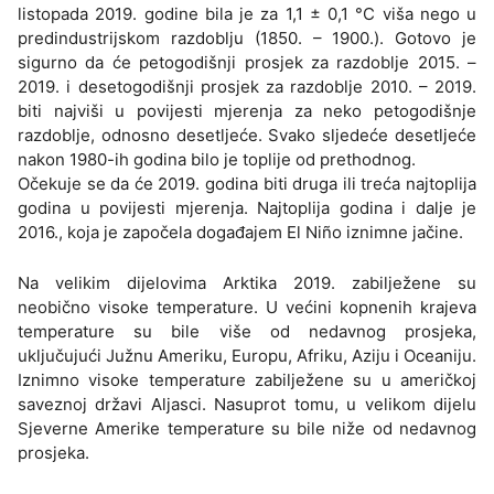
listopada 2019. godine bila je za 1,1 ± 0,1 °C viša nego u
predindustrijskom razdoblju (1850. – 1900.). Gotovo je
sigurno da će petogodišnji prosjek za razdoblje 2015. –
2019. i desetogodišnji prosjek za razdoblje 2010. – 2019.
biti najviši u povijesti mjerenja za neko petogodišnje
razdoblje, odnosno desetljeće. Svako sljedeće desetljeće
nakon 1980-ih godina bilo je toplije od prethodnog.
Očekuje se da će 2019. godina biti druga ili treća najtoplija
godina u povijesti mjerenja. Najtoplija godina i dalje je
2016., koja je započela događajem El Niño iznimne jačine.
Na velikim dijelovima Arktika 2019. zabilježene su
neobično visoke temperature. U većini kopnenih krajeva
temperature su bile više od nedavnog prosjeka,
uključujući Južnu Ameriku, Europu, Afriku, Aziju i Oceaniju.
Iznimno visoke temperature zabilježene su u američkoj
saveznoj državi Aljasci. Nasuprot tomu, u velikom dijelu
Sjeverne Amerike temperature su bile niže od nedavnog
prosjeka.