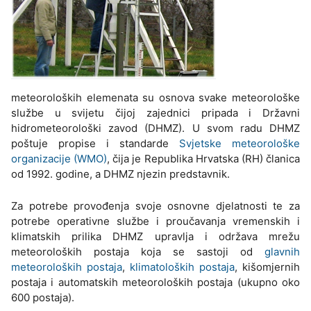
meteoroloških elemenata su osnova svake meteorološke
službe u svijetu čijoj zajednici pripada i Državni
hidrometeorološki zavod (DHMZ). U svom radu DHMZ
poštuje propise i standarde
Svjetske meteorološke
organizacije (WMO)
, čija je Republika Hrvatska (RH) članica
od 1992. godine, a DHMZ njezin predstavnik.
Za potrebe provođenja svoje osnovne djelatnosti te za
potrebe operativne službe i proučavanja vremenskih i
klimatskih prilika DHMZ upravlja i održava mrežu
meteoroloških postaja koja se sastoji od
glavnih
meteoroloških postaja
,
klimatoloških postaja
, kišomjernih
postaja i automatskih meteoroloških postaja (ukupno oko
600 postaja).