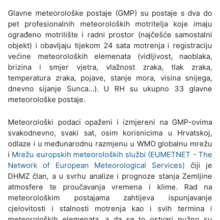
Glavne meteorološke postaje (GMP) su postaje s dva do
pet profesionalnih meteoroloških motritelja koje imaju
ograđeno motrilište i radni prostor (najčešće samostalni
objekt) i obavljaju tijekom 24 sata motrenja i registraciju
većine meteoroloških elemenata (vidljivost, naoblaka,
brizina i smjer vjetra, vlažnost zraka, tlak zraka,
temperatura zraka, pojave, stanje mora, visina snijega,
dnevno sijanje Sunca...). U RH su ukupno 33 glavne
meteorološke postaje.
Meteorološki podaci opaženi i izmjereni na GMP-ovima
svakodnevno, svaki sat, osim korisnicima u Hrvatskoj,
odlaze i u međunarodnu razmjenu u WMO globalnu mrežu
i
Mrežu europskih meteoroloških službi (EUMETNET - The
Network of European Meteorological Services)
čiji je
DHMZ član, a u svrhu analize i prognoze stanja Zemljine
atmosfere te proučavanja vremena i klime. Rad na
meteorološkim postajama zahtijeva ispunjavanje
cjelovitosti i stalnosti motrenja kao i svih termina i
meteoroloških elemenata, a da se to ostvari nužno su