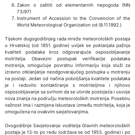
Zakon o zaštiti od elementarnih nepogoda (NN
73/97)
Instrument of Accession to the Convencion of the
World Meteorological Organization od (8.11.1992.)
Tijekom dugogodišnjeg rada mreže meteoroloških postaja
u Hrvatskoj (od 1851. godine) uvijek se poklanjala pažnja
kvaliteti podataka kroz odgovarajuće osposobljavanje
motritelja. Obavezni postupak verifikacije podataka
motrenja, omogućuje povratnu informaciju koja služi za
izravno otklanjanje neodgovarajućeg postupka u motrenju
na postaji. Jedan od načina poboljšanja kvalitete podataka
je i redovito kontaktiranje s motriteljima i njihovo
osposobljavanje sa svrhom da se utvrde postojeća i usvoje
nova znanja na području meteoroloških motrenja. Posebnu
važnost ima i razmjena iskustava između motritelja, koja je
omogućena na ovakvim savjetovanjima.
Ovogodišnje Savjetovanje voditelja Glavnih meteoroloških
postaja je 13-to po redu (održava se od 1953. godine) i po