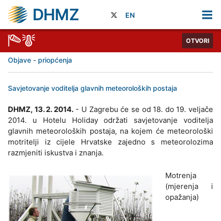
DHMZ
EN
OTVORI
Objave - priopćenja
Savjetovanje voditelja glavnih meteoroloških postaja
DHMZ, 13. 2. 2014.
- U Zagrebu će se od 18. do 19. veljače
2014. u Hotelu Holiday održati savjetovanje voditelja
glavnih meteoroloških postaja, na kojem će meteorološki
motritelji iz cijele Hrvatske zajedno s meteorolozima
razmjeniti iskustva i znanja.
Motrenja
(mjerenja i
opažanja)