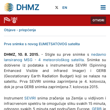
DHMZ
EN
OTVORI
Objave - priopćenja
Prve snimke s novog EUMETSATOVOG satelita
DHMZ, 10. 8. 2015.
- Stigle su prve snimke s
nedavno
lansiranog MSG - 4 meteorološkog satelita
. Snimke su
dobivene iz podataka s instrumenata SEVIRI (Spinning
Enhanced Visible and infrared Imager) i GERB
(Geostationary Earth Radiation Budget) koji se nalaze na
satelitu. Prva SEVIRI snimka zaprimljena je 4. kolovoza,
dok je prva GERB snimka zaprimljena 7. kolovoza 2015.
Instrument
SEVIRI
snima zračenje sa Zemlje u vidljivom i
infracrvenom spektru te omogućuje sliku svakih 15 minuta,
odnosno svakih 5 minuta nad područjem Europe.
GERB
je