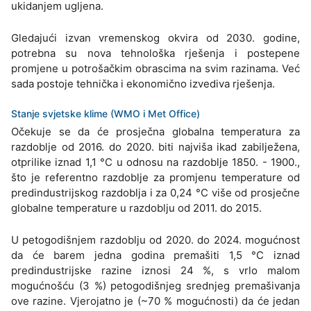
ukidanjem ugljena.
Gledajući izvan vremenskog okvira od 2030. godine,
potrebna su nova tehnološka rješenja i postepene
promjene u potrošačkim obrascima na svim razinama. Već
sada postoje tehnička i ekonomično izvediva rješenja.
Stanje svjetske klime (WMO i Met Office)
Očekuje se da će prosječna globalna temperatura za
razdoblje od 2016. do 2020. biti najviša ikad zabilježena,
otprilike iznad 1,1 °C u odnosu na razdoblje 1850. - 1900.,
što je referentno razdoblje za promjenu temperature od
predindustrijskog razdoblja i za 0,24 °C više od prosječne
globalne temperature u razdoblju od 2011. do 2015.
U petogodišnjem razdoblju od 2020. do 2024. mogućnost
da će barem jedna godina premašiti 1,5 °C iznad
predindustrijske razine iznosi 24 %, s vrlo malom
mogućnošću (3 %) petogodišnjeg srednjeg premašivanja
ove razine. Vjerojatno je (~70 % mogućnosti) da će jedan