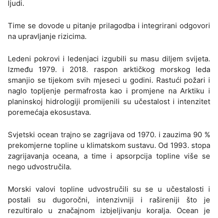
ljudi.
Time se dovode u pitanje prilagodba i integrirani odgovori
na upravljanje rizicima.
Ledeni pokrovi i ledenjaci izgubili su masu diljem svijeta.
Između 1979. i 2018. raspon arktičkog morskog leda
smanjio se tijekom svih mjeseci u godini. Rastući požari i
naglo topljenje permafrosta kao i promjene na Arktiku i
planinskoj hidrologiji promijenili su učestalost i intenzitet
poremećaja ekosustava.
Svjetski ocean trajno se zagrijava od 1970. i zauzima 90 %
prekomjerne topline u klimatskom sustavu. Od 1993. stopa
zagrijavanja oceana, a time i apsorpcija topline više se
nego udvostručila.
Morski valovi topline udvostručili su se u učestalosti i
postali su dugoročni, intenzivniji i rašireniji što je
rezultiralo u značajnom izbjeljivanju koralja. Ocean je