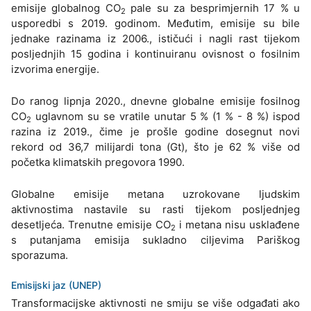
emisije globalnog CO
pale su za besprimjernih 17 % u
2
usporedbi s 2019. godinom. Međutim, emisije su bile
jednake razinama iz 2006., ističući i nagli rast tijekom
posljednjih 15 godina i kontinuiranu ovisnost o fosilnim
izvorima energije.
Do ranog lipnja 2020., dnevne globalne emisije fosilnog
CO
uglavnom su se vratile unutar 5 % (1 % - 8 %) ispod
2
razina iz 2019., čime je prošle godine dosegnut novi
rekord od 36,7 milijardi tona (Gt), što je 62 % više od
početka klimatskih pregovora 1990.
Globalne emisije metana uzrokovane ljudskim
aktivnostima nastavile su rasti tijekom posljednjeg
desetljeća. Trenutne emisije CO
i metana nisu usklađene
2
s putanjama emisija sukladno ciljevima Pariškog
sporazuma.
Emisijski jaz (UNEP)
Transformacijske aktivnosti ne smiju se više odgađati ako