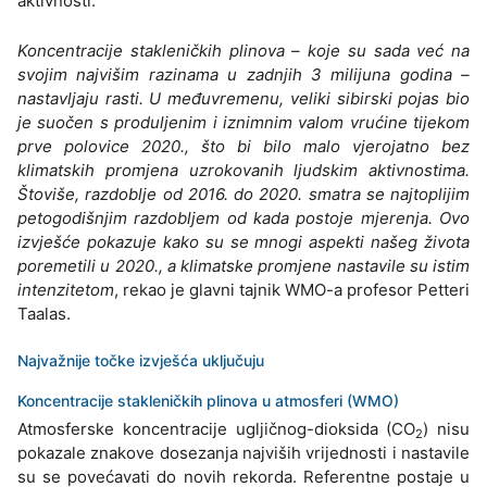
aktivnosti.
Koncentracije stakleničkih plinova – koje su sada već na
svojim najvišim razinama u zadnjih 3 milijuna godina –
nastavljaju rasti. U međuvremenu, veliki sibirski pojas bio
je suočen s produljenim i iznimnim valom vrućine tijekom
prve polovice 2020., što bi bilo malo vjerojatno bez
klimatskih promjena uzrokovanih ljudskim aktivnostima.
Štoviše, razdoblje od 2016. do 2020. smatra se najtoplijim
petogodišnjim razdobljem od kada postoje mjerenja. Ovo
izvješće pokazuje kako su se mnogi aspekti našeg života
poremetili u 2020., a klimatske promjene nastavile su istim
intenzitetom
, rekao je glavni tajnik WMO-a profesor Petteri
Taalas.
Najvažnije točke izvješća uključuju
Koncentracije stakleničkih plinova u atmosferi (WMO)
Atmosferske koncentracije ugljičnog-dioksida (CO
) nisu
2
pokazale znakove dosezanja najviših vrijednosti i nastavile
su se povećavati do novih rekorda. Referentne postaje u