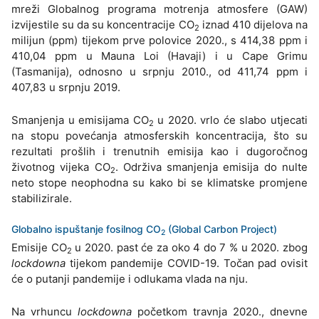
mreži Globalnog programa motrenja atmosfere (GAW)
izvijestile su da su koncentracije CO
iznad 410 dijelova na
2
milijun (ppm) tijekom prve polovice 2020., s 414,38 ppm i
410,04 ppm u Mauna Loi (Havaji) i u Cape Grimu
(Tasmanija), odnosno u srpnju 2010., od 411,74 ppm i
407,83 u srpnju 2019.
Smanjenja u emisijama CO
u 2020. vrlo će slabo utjecati
2
na stopu povećanja atmosferskih koncentracija, što su
rezultati prošlih i trenutnih emisija kao i dugoročnog
životnog vijeka CO
. Održiva smanjenja emisija do nulte
2
neto stope neophodna su kako bi se klimatske promjene
stabilizirale.
Globalno ispuštanje fosilnog CO
(Global Carbon Project)
2
Emisije CO
u 2020. past će za oko 4 do 7 % u 2020. zbog
2
lockdowna
tijekom pandemije COVID-19. Točan pad ovisit
će o putanji pandemije i odlukama vlada na nju.
Na vrhuncu
lockdowna
početkom travnja 2020., dnevne