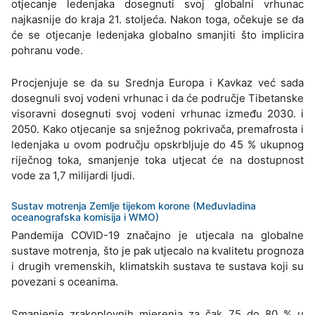
otjecanje ledenjaka dosegnuti svoj globalni vrhunac
najkasnije do kraja 21. stoljeća. Nakon toga, očekuje se da
će se otjecanje ledenjaka globalno smanjiti što implicira
pohranu vode.
Procjenjuje se da su Srednja Europa i Kavkaz već sada
dosegnuli svoj vodeni vrhunac i da će područje Tibetanske
visoravni dosegnuti svoj vodeni vrhunac između 2030. i
2050. Kako otjecanje sa snježnog pokrivača, premafrosta i
ledenjaka u ovom području opskrbljuje do 45 % ukupnog
riječnog toka, smanjenje toka utjecat će na dostupnost
vode za 1,7 milijardi ljudi.
Sustav motrenja Zemlje tijekom korone (Međuvladina
oceanografska komisija i WMO)
Pandemija COVID-19 značajno je utjecala na globalne
sustave motrenja, što je pak utjecalo na kvalitetu prognoza
i drugih vremenskih, klimatskih sustava te sustava koji su
povezani s oceanima.
Smanjenje zrakoplovnih mjerenja za čak 75 do 80 % u