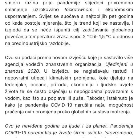
smjeru razina prije pandemije slijedeći privremeno
smanjenje uzrokovano
lockdownom
i ekonomskim
usporavanjem. Svijet se suočava s najtoplijih pet godina
od kada postoje mjerenja, što je trend koji se nastavlja, i
izgleda da se neće ispuniti cilj zadržavanja globalnog
povećanja temperature zraka ispod 2 °C ili 1,5 °C u odnosu
na predindustrijsko razdoblje.
Ovo su podaci prema novom izvješću koje je sastavilo više
agencija vodećih znanstvenih organizacija,
Ujedinjeni u
znanosti 2020.
U izvješću se naglašavaju rastući i
nepovratni utjecaji klimatskih promjena, koje djeluju na
ledenjake, oceane, prirodu, ekonomiju i ljudske uvjete
života te se često osjećaju u nepogodama povezanim s
vodom, kao što su poplave ili suše. Također, istaknuto je
kako je pandemija COVID-19 narušila našu mogućnost
praćenja ovih promjena preko globalnih sustava motrenja.
Ovo je neviđena godina za ljude i za planet. Pandemija
COVID-19 poremetila je živote širom svijeta. Istovremeno,