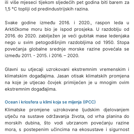
ili više mjeseci tijekom sljedećih pet godina biti barem za
1,5 °C topliji od predindustrijskih razina.
Svake godine između 2016. i 2020., raspon leda u
Arktičkome moru bio je ispod prosjeka. U razdoblju od
2016. do 2020. zabilježen je veći gubitak mase ledenjaka
nego u svim petogodišnjim razdobljima od 1950. Stopa
povećanja globalne srednje morske razine povećala se
između 2011. - 2015. i 2016. – 2020.
Glavni su utjecaji uzrokovani ekstremnim vremenskim i
klimatskim događajima. Jasan otisak klimatskih promjena
na koje je utjecao čovjek primijećen je u mnogim ovim
ekstremnim događajima.
Ocean i kriosfera u klimi koja se mijenja (IPCC)
Klimatske promjene uzrokovane ljudskim djelovanjem
utječu na sustave održavanja života, od vrha planina do
morskih dubina, što vodi ubrzanom povećanju razine
mora, s postepenim učincima na ekosustave i sigurnost