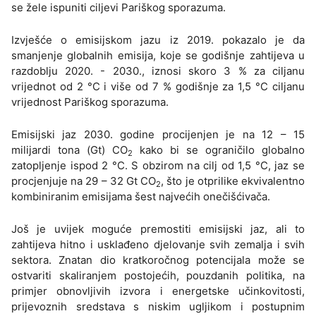
se žele ispuniti ciljevi Pariškog sporazuma.
Izvješće o emisijskom jazu iz 2019. pokazalo je da
smanjenje globalnih emisija, koje se godišnje zahtijeva u
razdoblju 2020. - 2030., iznosi skoro 3 % za ciljanu
vrijednot od 2 °C i više od 7 % godišnje za 1,5 °C ciljanu
vrijednost Pariškog sporazuma.
Emisijski jaz 2030. godine procijenjen je na 12 – 15
milijardi tona (Gt) CO
kako bi se ograničilo globalno
2
zatopljenje ispod 2 °C. S obzirom na cilj od 1,5 °C, jaz se
procjenjuje na 29 – 32 Gt CO
, što je otprilike ekvivalentno
2
kombiniranim emisijama šest najvećih onečišćivača.
Još je uvijek moguće premostiti emisijski jaz, ali to
zahtijeva hitno i usklađeno djelovanje svih zemalja i svih
sektora. Znatan dio kratkoročnog potencijala može se
ostvariti skaliranjem postojećih, pouzdanih politika, na
primjer obnovljivih izvora i energetske učinkovitosti,
prijevoznih sredstava s niskim ugljikom i postupnim