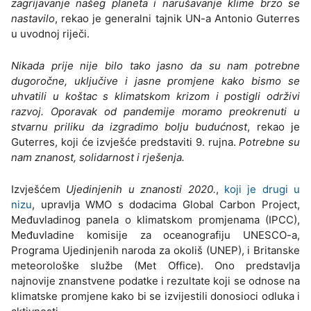
zagrijavanje našeg planeta i narušavanje klime brzo se
nastavilo
, rekao je generalni tajnik UN-a Antonio Guterres
u uvodnoj riječi.
Nikada prije nije bilo tako jasno da su nam potrebne
dugoročne, uključive i jasne promjene kako bismo se
uhvatili u koštac s klimatskom krizom i postigli održivi
razvoj. Oporavak od pandemije moramo preokrenuti u
stvarnu priliku da izgradimo bolju budućnost
, rekao je
Guterres, koji će izvješće predstaviti 9. rujna.
Potrebne su
nam znanost, solidarnost i rješenja.
Izvješćem
Ujedinjenih u znanosti 2020.
,
koji je drugi u
nizu
, upravlja WMO s dodacima Global Carbon Project,
Međuvladinog panela o klimatskom promjenama (IPCC),
Međuvladine komisije za oceanografiju UNESCO-a,
Programa Ujedinjenih naroda za okoliš (UNEP), i Britanske
meteorološke službe (Met Office). Ono predstavlja
najnovije znanstvene podatke i rezultate koji se odnose na
klimatske promjene kako bi se izvijestili donosioci odluka i