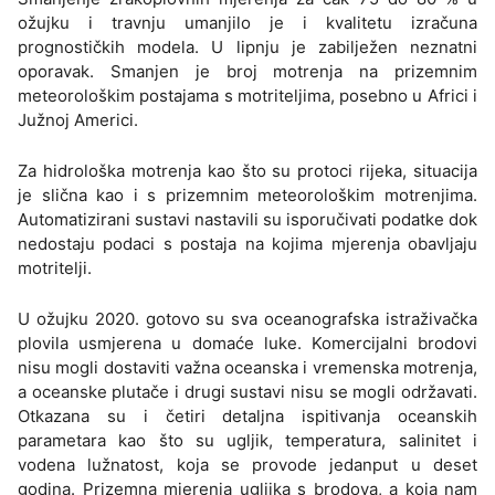
ožujku i travnju umanjilo je i kvalitetu izračuna
prognostičkih modela. U lipnju je zabilježen neznatni
oporavak. Smanjen je broj motrenja na prizemnim
meteorološkim postajama s motriteljima, posebno u Africi i
Južnoj Americi.
Za hidrološka motrenja kao što su protoci rijeka, situacija
je slična kao i s prizemnim meteorološkim motrenjima.
Automatizirani sustavi nastavili su isporučivati podatke dok
nedostaju podaci s postaja na kojima mjerenja obavljaju
motritelji.
U ožujku 2020. gotovo su sva oceanografska istraživačka
plovila usmjerena u domaće luke. Komercijalni brodovi
nisu mogli dostaviti važna oceanska i vremenska motrenja,
a oceanske plutače i drugi sustavi nisu se mogli održavati.
Otkazana su i četiri detaljna ispitivanja oceanskih
parametara kao što su ugljik, temperatura, salinitet i
vodena lužnatost, koja se provode jedanput u deset
godina. Prizemna mjerenja ugljika s brodova, a koja nam