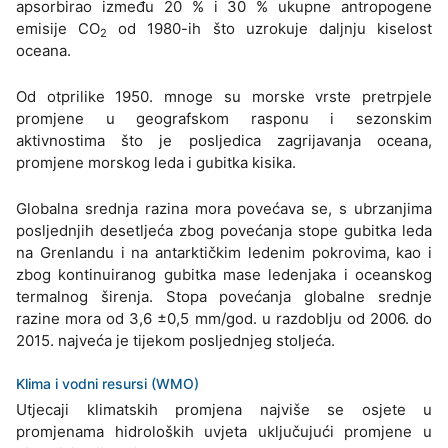
apsorbirao između 20 % i 30 % ukupne antropogene
emisije CO
od 1980-ih što uzrokuje daljnju kiselost
2
oceana.
Od otprilike 1950. mnoge su morske vrste pretrpjele
promjene u geografskom rasponu i sezonskim
aktivnostima što je posljedica zagrijavanja oceana,
promjene morskog leda i gubitka kisika.
Globalna srednja razina mora povećava se, s ubrzanjima
posljednjih desetljeća zbog povećanja stope gubitka leda
na Grenlandu i na antarktičkim ledenim pokrovima, kao i
zbog kontinuiranog gubitka mase ledenjaka i oceanskog
termalnog širenja. Stopa povećanja globalne srednje
razine mora od 3,6 ±0,5 mm/god. u razdoblju od 2006. do
2015. najveća je tijekom posljednjeg stoljeća.
Klima i vodni resursi (WMO)
Utjecaji klimatskih promjena najviše se osjete u
promjenama hidroloških uvjeta uključujući promjene u