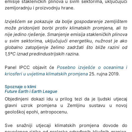
emisije stakleničkih plinova u svim sektorima, uključujući
zemljoradnju i proizvodnju hrane.
Izvješćem se pokazuje da bolje gospodarenje zemljištem
može pridonijeti borbi protiv klimatskih promjena, ali to
nije jedino rješenje. Smanjenje emisija stakleničkih plinova
u svim sektorima, uključujući energetiku, nužnost je ako
globalno zatopljenje želimo zadržati što bliže razini od
1,5ºC iznad predindustrijskih razina.
Panel IPCC objavit će
Posebno izvješće o oceanima i
kriosferi u uvjetima klimatskih promjena
25. rujna 2019.
Spoznaje o klimi
Future Earth i Earth League
Objedinjeni dokazi idu u prilog tezi da je ljudski utjecaj
glavni uzrok promjena u Zemljinu sustavu u novoj
geološkoj epohi, antropocenu.
Sve snažniji utjecaji klimatskih promjena dovode do
povećanog rizika od prelaska određenih ključnih granica.