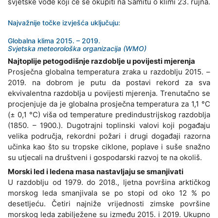
svjetske vođe koji će se okupiti na Samitu o klimi 23. rujna.
Najvažnije točke izvješća uključuju:
Globalna klima 2015. – 2019.
Svjetska meteorološka organizacija (WMO)
Najtoplije petogodišnje razdoblje u povijesti mjerenja
Prosječna globalna temperatura zraka u razdoblju 2015. –
2019. na dobrom je putu da postavi rekord za sva
ekvivalentna razdoblja u povijesti mjerenja. Trenutačno se
procjenjuje da je globalna prosječna temperatura za 1,1 °C
(± 0,1 °C) viša od temperature predindustrijskog razdoblja
(1850. – 1900.). Dugotrajni toplinski valovi koji pogađaju
velika područja, rekordni požari i drugi događaji razorna
učinka kao što su tropske ciklone, poplave i suše snažno
su utjecali na društveni i gospodarski razvoj te na okoliš.
Morski led i ledena masa nastavljaju se smanjivati
U razdoblju od 1979. do 2018., ljetna površina arktičkog
morskog leda smanjivala se po stopi od oko 12 % po
desetljeću. Četiri najniže vrijednosti zimske površine
morskog leda zabilježene su između 2015. i 2019. Ukupno