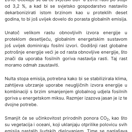
od 3,2 %, a kad bi se svjetsko gospodarstvo nastavilo
dekarbonizirati istom brzinom kao u proteklih deset
godina, to bi još uvijek dovelo do porasta globalnih emisija.
Unatoč velikom rastu obnovljivih izvora energije u
proteklom desetljeću, globalnim energetskim sustavom
još uvijek dominiraju fosilni izvori. Godišnji rast globalne
potrošnje energije veći je od rasta obnovljive energije, što
znači da uporaba fosilnih goriva nastavlja rasti. Taj rast
moramo odmah zaustaviti.
Nulta stopa emisija, potrebna kako bi se stabilizirala klima,
zahtijeva ubrzanje uporabe neugljičnih izvora energije u
kombinaciji s brzim smanjenjem globalnog udjela fosilnih
goriva u energetskom miksu. Razmjer izazova jasan je iz te
dvojne potrebe.
Smanjit će se učinkovitost prirodnih ponora CO
, kao što
2
su vegetacija i oceani, koji uklanjaju otprilike polovicu svih
emisija nastalih ljudskih djelovanjem. Time se naglašava