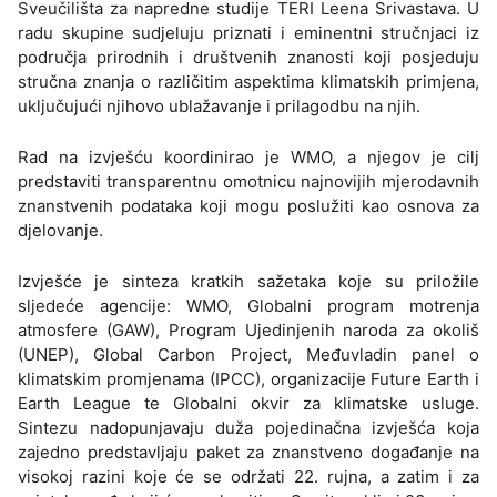
Sveučilišta za napredne studije TERI Leena Srivastava. U
radu skupine sudjeluju priznati i eminentni stručnjaci iz
područja prirodnih i društvenih znanosti koji posjeduju
stručna znanja o različitim aspektima klimatskih primjena,
uključujući njihovo ublažavanje i prilagodbu na njih.
Rad na izvješću koordinirao je WMO, a njegov je cilj
predstaviti transparentnu omotnicu najnovijih mjerodavnih
znanstvenih podataka koji mogu poslužiti kao osnova za
djelovanje.
Izvješće je sinteza kratkih sažetaka koje su priložile
sljedeće agencije: WMO, Globalni program motrenja
atmosfere (GAW), Program Ujedinjenih naroda za okoliš
(UNEP), Global Carbon Project, Međuvladin panel o
klimatskim promjenama (IPCC), organizacije Future Earth i
Earth League te Globalni okvir za klimatske usluge.
Sintezu nadopunjavaju duža pojedinačna izvješća koja
zajedno predstavljaju paket za znanstveno događanje na
visokoj razini koje će se održati 22. rujna, a zatim i za