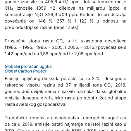
godine iznosile su 405,6 ± 0,1 ppm, dok su koncentracije
CH
iznosile 1859 ±2 dijelova na milijardu (ppb), a
4
koncentracije N
O 329,9 ±0.1 ppb. Redom, to predstavlja
2
povećanje od 146 %, 257 % i 122 % u odnosu na
predindustrijske razine (prije 1750.).
Prosječna stopa rasta CO
u tri uzastopna desetljeća
2
(1985. – 1995., 1995. – 2005. i 2005. – 2015.) povećala se s
1,42 ppm/god na 1,86 ppm/god te 2,06 ppm/god.
Globalni proračun ugljika
Global Carbon Project
Emisije ugljičnog dioksida porasle su za 2 % i dosegnule
rekordno visoku razinu od 37 milijardi tona CO
2018.
2
godine. Još uvijek nema nikakvih naznaka da su globalne
emisije dosegnule vrh, iako rastu po stopi nižoj od stope
rasta svjetskog gospodarstva.
Trenutačni trendovi u gospodarstvu i energetici sugeriraju
da će u 2019. emisije ostati najmanje na istoj razini kao u
2018. Očekuje se da će svjetski BDP u 2019. rasti po stopi