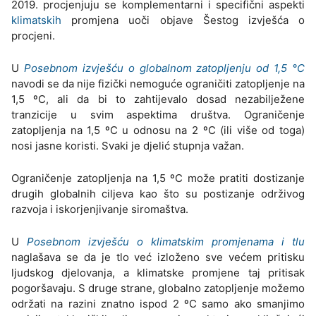
2019. procjenjuju se komplementarni i specifični aspekti
klimatskih
promjena uoči objave Šestog izvješća o
procjeni.
U
Posebnom izvješću o globalnom zatopljenju od 1,5 °C
navodi se da nije fizički nemoguće ograničiti zatopljenje na
1,5 ºC, ali da bi to zahtijevalo dosad nezabilježene
tranzicije u svim aspektima društva. Ograničenje
zatopljenja na 1,5 ºC u odnosu na 2 ºC (ili više od toga)
nosi jasne koristi. Svaki je djelić stupnja važan.
Ograničenje zatopljenja na 1,5 ºC može pratiti dostizanje
drugih globalnih ciljeva kao što su postizanje održivog
razvoja i iskorjenjivanje siromaštva.
U
Posebnom izvješću o klimatskim promjenama i tlu
naglašava se da je tlo već izloženo sve većem pritisku
ljudskog djelovanja, a klimatske promjene taj pritisak
pogoršavaju. S druge strane, globalno zatopljenje možemo
održati na razini znatno ispod 2 ºC samo ako smanjimo