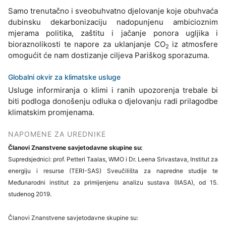
Samo trenutačno i sveobuhvatno djelovanje koje obuhvaća
dubinsku dekarbonizaciju nadopunjenu ambicioznim
mjerama politika, zaštitu i jačanje ponora ugljika i
bioraznolikosti te napore za uklanjanje CO
iz atmosfere
2
omogućit će nam dostizanje ciljeva Pariškog sporazuma.
Globalni okvir za klimatske usluge
Usluge informiranja o klimi i ranih upozorenja trebale bi
biti podloga donošenju odluka o djelovanju radi prilagodbe
klimatskim promjenama.
NAPOMENE ZA UREDNIKE
Članovi Znanstvene savjetodavne skupine su:
Supredsjednici: prof. Petteri Taalas, WMO i Dr. Leena Srivastava, Institut za
energiju i resurse (TERI-SAS) Sveučilišta za napredne studije te
Međunarodni institut za primijenjenu analizu sustava (IIASA), od 15.
studenog 2019.
Članovi Znanstvene savjetodavne skupine su: