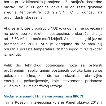
borba protiv klimatskih promjena u 21. stoljeću dosljedno
nastavi, do 2100. godine dovela bi do rasta globalne
srednje temperature od 2,9-3,4 °C u odnosu na
predindustrijske razine.
Ako se ambicije u području NUD-ova odmah ne povećaju i
ne potkrijepe konkretnim postupcima, prekoračenje cilja
od 1,5 °C više se neće moći izbjeći. Ako se emisijski jaz ne
premosti do 2030., vrlo je vjerojatno da će nam cilj
održanja porasta temperature znatno ispod 2 °C također
izmaknuti.
Velik dio tehničkog potencijala može se ostvariti
proširenjem i repliciranjem postojećih politika koje su se
pokazale dobrima, kao što su prelazak na obnovljivu
energiju i pošumljavanje, koje istovremeno pridonose
ključnim ciljevima održivog razvoja.
Međuvladin panel o klimatskim promjenama (IPCC)
Trima Posebnim izvješćima koja je Panel objavio 2018. i