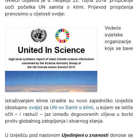
(WMO) objavila je u nedjelju 22. rujna 2019. priopćenje
uoči početka UN samita o klimi. Prijevod priopćenja
prenosimo u cijelosti ovdje:
Vodeće
svjetske
organizacije
koje se bave
istraživanjem klime izradile su novo zajedničko izvješće
(dostupno
ovdje
) za
UN-ov Samit o klimi
, u kojem se ističe
očit – i rastući – jaz između dogovorenih ciljeva u borbi
protiv globalnog zatopljenja i stvarnog stanja.
U izvješću pod naslovom
Ujedinjeni u znanosti
donose se