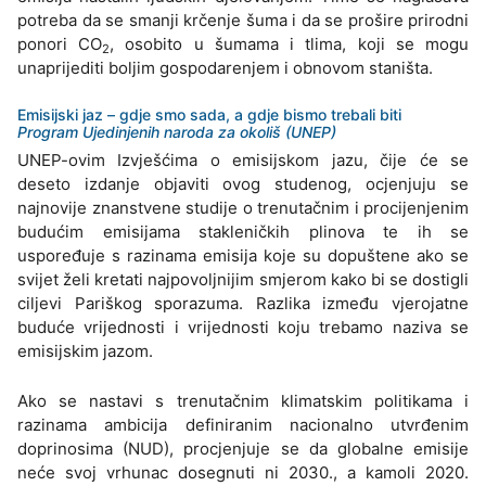
potreba da se smanji krčenje šuma i da se prošire prirodni
ponori CO
, osobito u šumama i tlima, koji se mogu
2
unaprijediti boljim gospodarenjem i obnovom staništa.
Emisijski jaz – gdje smo sada, a gdje bismo trebali biti
Program Ujedinjenih naroda za okoliš (UNEP)
UNEP-ovim Izvješćima o emisijskom jazu, čije će se
deseto izdanje objaviti ovog studenog, ocjenjuju se
najnovije znanstvene studije o trenutačnim i procijenjenim
budućim emisijama stakleničkih plinova te ih se
uspoređuje s razinama emisija koje su dopuštene ako se
svijet želi kretati najpovoljnijim smjerom kako bi se dostigli
ciljevi Pariškog sporazuma. Razlika između vjerojatne
buduće vrijednosti i vrijednosti koju trebamo naziva se
emisijskim jazom.
Ako se nastavi s trenutačnim klimatskim politikama i
razinama ambicija definiranim nacionalno utvrđenim
doprinosima (NUD), procjenjuje se da globalne emisije
neće svoj vrhunac dosegnuti ni 2030., a kamoli 2020.