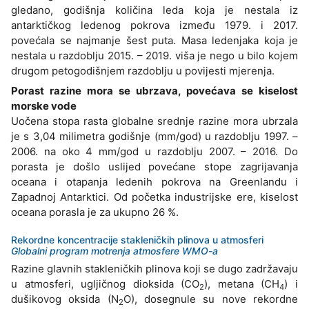
gledano, godišnja količina leda koja je nestala iz
antarktičkog ledenog pokrova između 1979. i 2017.
povećala se najmanje šest puta. Masa ledenjaka koja je
nestala u razdoblju 2015. – 2019. viša je nego u bilo kojem
drugom petogodišnjem razdoblju u povijesti mjerenja.
Porast razine mora se ubrzava, povećava se kiselost
morske vode
Uočena stopa rasta globalne srednje razine mora ubrzala
je s 3,04 milimetra godišnje (mm/god) u razdoblju 1997. –
2006. na oko 4 mm/god u razdoblju 2007. – 2016. Do
porasta je došlo uslijed povećane stope zagrijavanja
oceana i otapanja ledenih pokrova na Greenlandu i
Zapadnoj Antarktici. Od početka industrijske ere, kiselost
oceana porasla je za ukupno 26 %.
Rekordne koncentracije stakleničkih plinova u atmosferi
Globalni program motrenja atmosfere WMO-a
Razine glavnih stakleničkih plinova koji se dugo zadržavaju
u atmosferi, ugljičnog dioksida (CO
), metana (CH
) i
2
4
dušikovog oksida (N
O), dosegnule su nove rekordne
2