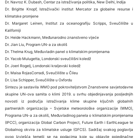
Dr. Navroz K. Dubash, Centar za istraživanja politika, New Delhi, Indija
Dr. Brigitte Knopf, Istraživački institut Mercator za globalne resurse i
klimatske promjene
Dr. Margaret Leinen, Institut za oceanografiju Scripps, Sveučilište u
Kaliforniji
Dr. Heide Hackmann, Međunarodno znanstveno vijeće
Dr. Jian Liu, Program UN-a za okoliš
Dr. Thelma Krug, Međuvladin panel o klimatskim promjenama
Dr. Yacob Mulugetta, Londonski sveučilišni koledž
Dr. Joeri Rogelj, Londonski kraljevski koledž
Dr. Maisa RojasCorradi, Sveučilište u Čileu
Dr. Lisa Schipper, Sveučilište u Oxfordu
Sintezu je sastavila WMO pod pokroviteljstvom Znanstvene savjetodavne
skupine UN-ova samita o klimi 2019. u svrhu objedinjavanja posljednjih
novosti iz područja istraživanja klime skupine ključnih globalnih
partnerskih organizacija – Svjetske meteorološke organizacije (WMO),
Programa UN-a za okoliš, Međuvladinog panela o klimatskim promjenama
(IPCC), organizacija Global Carbon Project, Future Earth i EarthLeague te
Globalnog okvira za klimatske usluge (GFCS). Sadržaj svakog poglavlja
ovog Izvješća temelji se na podacima koje su objavile pojedinačne