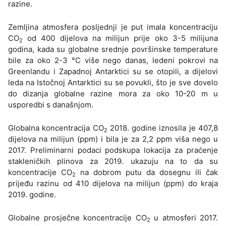
razine.
Zemljina atmosfera posljednji je put imala koncentraciju
CO
od 400 dijelova na milijun prije oko 3-5 milijuna
2
godina, kada su globalne srednje površinske temperature
bile za oko 2-3 °C više nego danas, ledeni pokrovi na
Greenlandu i Zapadnoj Antarktici su se otopili, a dijelovi
leda na Istočnoj Antarktici su se povukli, što je sve dovelo
do dizanja globalne razine mora za oko 10-20 m u
usporedbi s današnjom.
Globalna koncentracija CO
2018. godine iznosila je 407,8
2
dijelova na milijun (ppm) i bila je za 2,2 ppm viša nego u
2017. Preliminarni podaci podskupa lokacija za praćenje
stakleničkih plinova za 2019. ukazuju na to da su
koncentracije CO
na dobrom putu da dosegnu ili čak
2
prijeđu razinu od 410 dijelova na milijun (ppm) do kraja
2019. godine.
Globalne prosječne koncentracije CO
u atmosferi 2017.
2