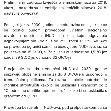
Preliminarni zaključci Izvješća o emisijskom jazu za 2019.
ukazuju na to da su se emisije stakleničkih plinova u 2018.
nastavile povećavati.
Emisijski jaz za 2030. godinu između razina emisija koje će
se postići punom provedbom uvjetnih nacionalno
utvrđenih doprinosa (NUD) i razina koje odgovaraju
najpovoljnijem putu do cilja od 2°C iznosi 13 GtCO
e. Ako
2
se provedba ograniči samo na bezuvjetne NUD-ove, jaz se
povećava na 15 GtCO
e. Za ciljanu vrijednost od 1,5 °C jaz
2
iznosi 29 GtCO
e, odnosno 32 GtCO
e.
2
2
Procjenjuje se da trenutačni NUD-ovi 2030. godine
snižavaju globalne emisije za do 6 GtCO
e u usporedbi s
2
trenutačnim politikama. Tu razinu ambicije potrebno je
otprilike utrostručiti kako bi se uskladila s granicom od 2
°C, odnosno otprilike upeterostručiti kako bi se uskladila s
granicom od 1,5 °C.
Provedba bezuvjetnih NUD-ova, pod pretpostavkom da se