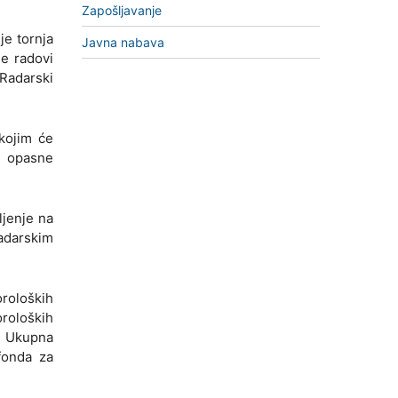
Zapošljavanje
je tornja
Javna nabava
se radovi
 Radarski
ojim će
a opasne
ljenje na
adarskim
roloških
oroloških
. Ukupna
fonda za