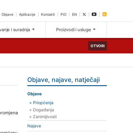
Objave
Aplikacije
Kontakti
PiO
EN
ivanje i suradnja
Proizvodi i usluge
OTVORI
Objave, najave, natječaji
Objave
» Priopćenja
» Događanja
 promjena
» Zanimljivosti
Najave
zagrijanu