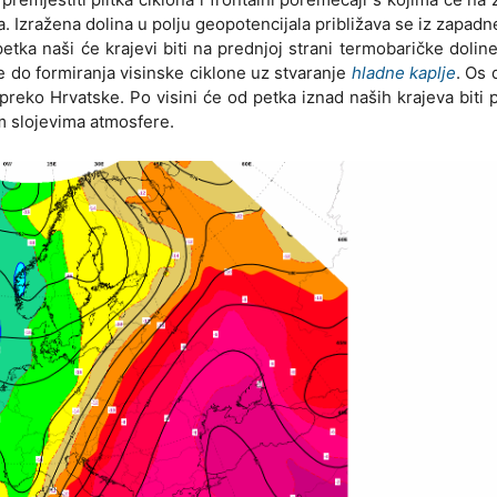
a. Izražena dolina u polju geopotencijala približava se iz zapad
tka naši će krajevi biti na prednjoj strani termobaričke dolin
e do formiranja visinske ciklone uz stvaranje
hladne kaplje
. Os 
reko Hrvatske. Po visini će od petka iznad naših krajeva biti p
im slojevima atmosfere.