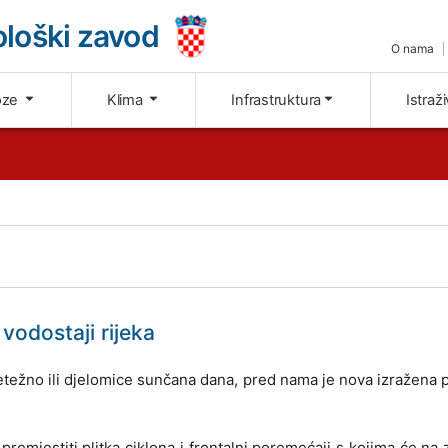
loški zavod
O nama
oze
Klima
Infrastruktura
Istraž
vodostaji rijeka
težno ili djelomice sunčana dana, pred nama je nova izražena
remjestiti plitka ciklona i frontalni poremećaji s kojima će na 