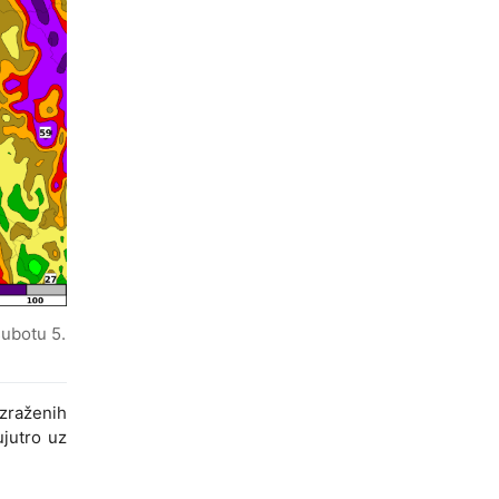
subotu 5.
zraženih
ujutro uz