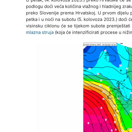
podlogu doći veća količina vlažnog i hladnijeg zrak
preko Slovenije prema Hrvatskoj. U prvom dijelu pe
petka i u noći na subotu (5. kolovoza 2023.) doći ć
visinsku ciklonu će se tijekom subote premještati p
mlazna struja
(koja će intenzificirati procese u niž