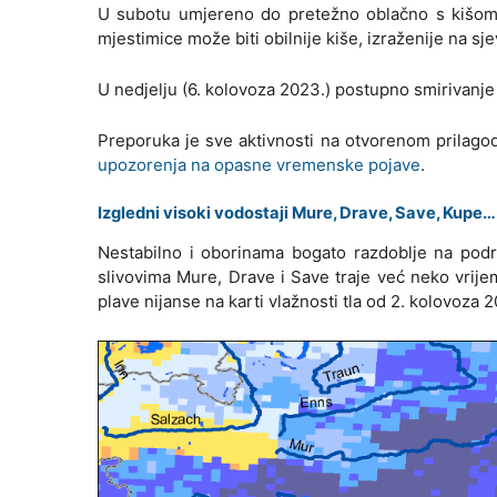
U subotu umjereno do pretežno oblačno s kišom, 
mjestimice može biti obilnije kiše, izraženije na sj
U nedjelju (6. kolovoza 2023.) postupno smirivanje
Preporuka je sve aktivnosti na otvorenom prilago
upozorenja na opasne vremenske pojave
.
Izgledni visoki vodostaji Mure, Drave, Save, Kupe…
Nestabilno i oborinama bogato razdoblje na podru
slivovima Mure, Drave i Save traje već neko vrij
plave nijanse na karti vlažnosti tla od 2. kolovoza 20