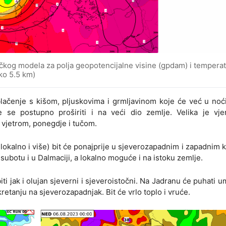
kog modela za polja geopotencijalne visine (gpdam) i tempera
oko 5.5 km)
lačenje s kišom, pljuskovima i grmljavinom koje će već u noći
 se postupno proširiti i na veći dio zemlje. Velika je vjer
 vjetrom, ponegdje i tučom.
lokalno i više) bit će ponajprije u sjeverozapadnim i zapadnim 
subotu i u Dalmaciji, a lokalno moguće i na istoku zemlje.
iti jak i olujan sjeverni i sjeveroistočni. Na Jadranu će puhati u
retanju na sjeverozapadnjak. Bit će vrlo toplo i vruće.