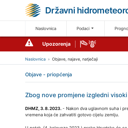
Državni hidrometeoro
Naslovnica
Podaci
Progn
Upozorenja
Naslovnica
Objave, najave, natječaji
Objave - priopćenja
Zbog nove promjene izgledni visoki 
DHMZ, 3. 8. 2023.
- Nakon dva uglavnom suha i pre
vremena koja će zahvatiti gotovo cijelu zemlju.
U petak, (4. kolovoza 2023.) preko Hrvatske će se p