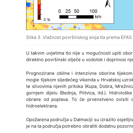
Slika 3. Vlažnost površinskog sloja tla prema EF
U takvim uvjetima tlo nije u mogućnosti upiti ob
direktno površinski otječe u vodotok i doprinosi n
Prognozirane obilne i intenzivne oborine tijekom
mogle tijekom sljedećeg vikenda u Hrvatskoj uzrok
te slivovima njenih pritoka (Kupa, Dobra, Mrežnica
gornjem dijelu (Bednja, Plitvica, itd.). Hidrolo
obrane od poplava. To će prvenstveno ovisiti o
hidroelektrana.
Opožarena područja u Dalmaciji su izrazito osjetljiv
je na ta područja potrebno obratiti dodatnu pozorn