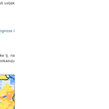
š uvijek
rognoze
i
ke tj. na
 pokazuju