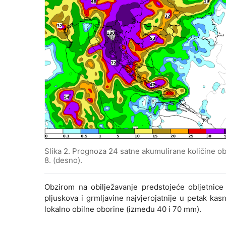
Slika 2. Prognoza 24 satne akumulirane količine ob
8. (desno).
Obzirom na obilježavanje predstojeće obljetnic
pljuskova i grmljavine najvjerojatnije u petak ka
lokalno obilne oborine (između 40 i 70 mm).