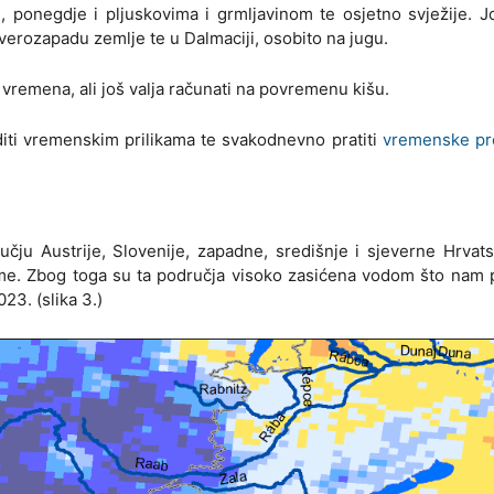
ponegdje i pljuskovima i grmljavinom te osjetno svježije. Jo
everozapadu zemlje te u Dalmaciji, osobito na jugu.
 vremena, ali još valja računati na povremenu kišu.
diti vremenskim prilikama te svakodnevno pratiti
vremenske p
čju Austrije, Slovenije, zapadne, središnje i sjeverne Hrvats
eme. Zbog toga su ta područja visoko zasićena vodom što nam
23. (slika 3.)