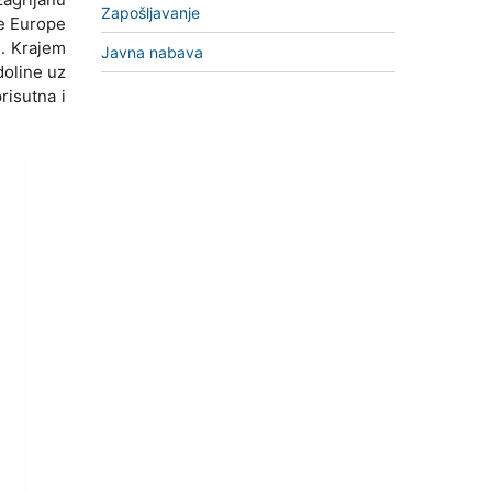
Zapošljavanje
ne Europe
e. Krajem
Javna nabava
doline uz
risutna i