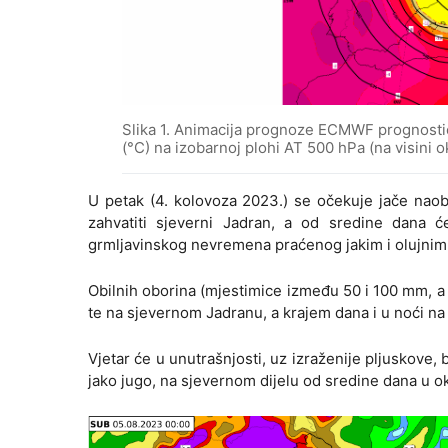
Slika 1. Animacija prognoze ECMWF prognostič
(°C) na izobarnoj plohi AT 500 hPa (na visini 
U petak (4. kolovoza 2023.) se očekuje jače naob
zahvatiti sjeverni Jadran, a od sredine dana će
grmljavinskog nevremena praćenog jakim i olujnim
Obilnih oborina (mjestimice između 50 i 100 mm, a 
te na sjevernom Jadranu, a krajem dana i u noći na 
Vjetar će u unutrašnjosti, uz izraženije pljuskove, b
jako jugo, na sjevernom dijelu od sredine dana u ok