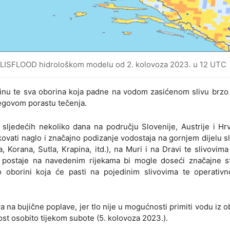
AS LISFLOOD hidrološkom modelu od 2. kolovoza 2023. u 12 UTC
orinu te sva oborina koja padne na vodom zasićenom slivu brzo
jegovom porastu tečenja.
 sljedećih nekoliko dana na području Slovenije, Austrije i Hr
ovati naglo i značajno podizanje vodostaja na gornjem dijelu s
, Korana, Sutla, Krapina, itd.), na Muri i na Dravi te slivovim
ške postaje na navedenim rijekama bi mogle doseći značajne 
 oborini koja će pasti na pojedinim slivovima te operativ
a na bujične poplave, jer tlo nije u mogućnosti primiti vodu iz o
ost osobito tijekom subote (5. kolovoza 2023.).