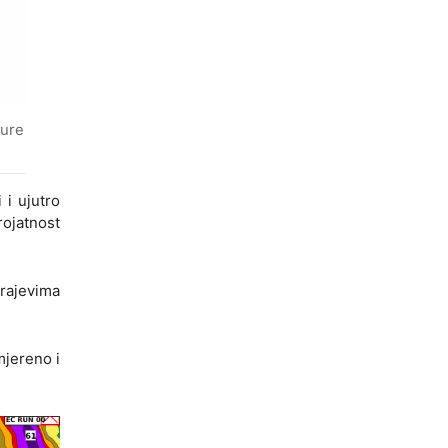
ture
 i ujutro
ojatnost
krajevima
mjereno i