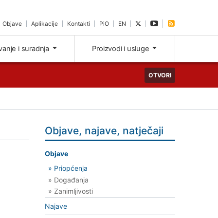
Objave
Aplikacije
Kontakti
PiO
EN
ivanje i suradnja
Proizvodi i usluge
OTVORI
Objave, najave, natječaji
Objave
» Priopćenja
» Događanja
» Zanimljivosti
Najave