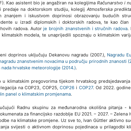
). Kao asistent bio je angažiran na kolegijima
Računarstvo i n
 i predaje na doktorskom studiju, kolegij
Atmosferska predikta
m znanjem i iskustvom doprinosi obrazovanju budućih stru
ente u izradi diplomskih i doktorskih radova, te kao član r
jihovih radova. Autor
je brojnih znanstvenih i stručnih radova
.
 klimatskih modela, te unaprijedili spoznaju o klimatskim varij
veni doprinos uključuju Dekanovu nagradu (2007.),
Nagradu E
nagradu znanstvenim novacima u području prirodnih znanosti (
nada hrvatske meteorologije (2014.)
.
ovao u klimatskim pregovorima tijekom hrvatskog predsjedavanj
 delegacija na COP23, COP25,
COP26
i
COP27
. Od 2022. godine
din panel o klimatskim promjenama
.
ljučujući Radnu skupinu za međunarodna okolišna pitanja - k
kumenata za financijsko razdoblje EU 2021. – 2027. – Zelena 
odbe na klimatske promjene. Uz sve to, Ivan Güttler aktivno su
zanja svijesti o aktivnom doprinosu pojedinaca u prilagodbi k