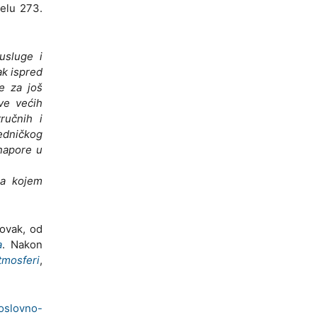
jelu 273.
usluge i
ak ispred
ke za još
sve većih
ručnih i
jedničkog
 napore u
na kojem
ovak, od
a
. Nakon
tmosferi
,
oslovno-