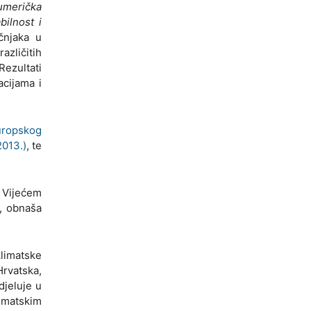
umerička
bilnost i
čnjaka u
azličitih
 Rezultati
acijama i
uropskog
2013.)
, te
a Vijećem
, obnaša
limatske
Hrvatska,
djeluje u
limatskim