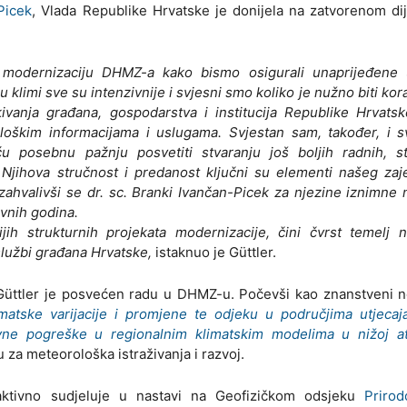
Picek
, Vlada Republike Hrvatske je donijela na zatvorenom di
i modernizaciju DHMZ-a kako bismo osigurali unaprijeđene 
klimi sve su intenzivnije i svjesni smo koliko je nužno biti kor
ivanja građana, gospodarstva i institucija Republike Hrvats
rološkim informacijama i uslugama. Svjestan sam, također, i 
 posebnu pažnju posvetiti stvaranju još boljih radnih, st
 Njihova stručnost i predanost ključni su elementi našeg za
zahvalivši se dr. sc. Branki Ivančan-Picek za njezine iznimne
vnih godina.
jih strukturnih projekata modernizacije, čini čvrst temelj 
službi građana Hrvatske,
istaknuo je Güttler.
 Güttler je posvećen radu u DHMZ-u. Počevši kao znanstveni n
imatske varijacije i promjene te odjeku u područjima utjecaj
vne pogreške u regionalnim klimatskim modelima u nižoj a
u za meteorološka istraživanja i razvoj.
 aktivno sudjeluje u nastavi na Geofizičkom odsjeku
Prirod