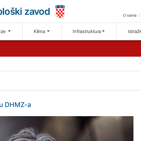
loški zavod
O nama
oze
Klima
Infrastruktura
Istraž
iju DHMZ-a