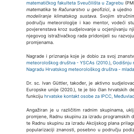
matematičkog fakulteta Sveučilišta u Zagrebu
(PMF
matematika
te
Računarstvo u geofizici
, a ujedno
modeliranje klimatskog sustava
. Svojim stručni
području meteorologije i kao mentor, vodeći stud
povjerenstava kroz sudjelovanje u ocjenjivanju n
njegovog istraživačkog rada pridonijeli su razvoju
promjenama.
Nagrade i priznanja koje je dobio za svoj znanst
meteorološkog društva - YSCAs (2010.)
,
Godišnju 
Nagradu Hrvatskog meteorološkog društva - mlada 
Dr. sc. Ivan Güttler, također, je aktivno sudjel
Europske unije (2020.), te je bio član hrvatskih
funkciju
hrvatske kontakt osobe za IPCC, Međuvla
Angažiran je u različitim radnim skupinama, uk
promjene, Radnu skupinu za izradu programskih do
te Radnu skupinu za izradu Akcijskog plana prilag
popularizaciji znanosti, posebno u području podi