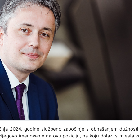
iječnja 2024. godine službeno započinje s obnašanjem dužnost
jegovo imenovanje na ovu poziciju, na koju dolazi s mjesta 