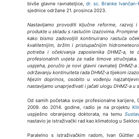
bivše glavne ravnateljice,
dr. sc. Branke Ivančan-
sjednice održane 21. prosinca 2023.
Nastavljamo provoditi ključne reforme, razvoj 
produkte u skladu s rastućim izazovima. Promjene u 
kako bismo zadovoljili kontinuirano rastuća oček
kvalitetnijim, bržim i pristupačnijim hidrometeo
potreba i očekivanja zaposlenika DHMZ-a, te ću
profesionalnih uvjeta za naše timove stručnjaka.
uspjeha, poručio je novi glavni ravnatelj DHMZ-a 
održavanju kontinuiteta rada DHMZ-a tijekom izazo
Njezin doprinos, osobito u vođenju najzahtjevni
nastavljamo unaprjeđivati i jačati ulogu DHMZ-a u 
Od samih početaka svoje profesionalne karijere,
2009. do 2014. godine, radio je na projektu
Kl
uspješno obranjenog doktorata, na temu
Susta
nastavio je istraživački rad kao klimatolog u Sektor
Paralelno s istraživačkim radom, Ivan Güttler