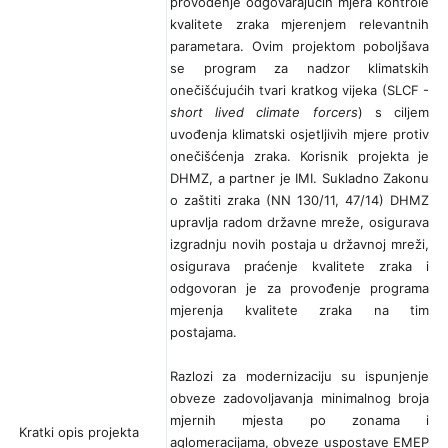
provođenje odgovarajućih mjera kontrole
kvalitete zraka mjerenjem relevantnih
parametara. Ovim projektom poboljšava
se program za nadzor klimatskih
onečišćujućih tvari kratkog vijeka (SLCF -
short lived climate forcers
) s ciljem
uvođenja klimatski osjetljivih mjere protiv
onečišćenja zraka. Korisnik projekta je
DHMZ, a partner je IMI. Sukladno Zakonu
o zaštiti zraka (NN 130/11, 47/14) DHMZ
upravlja radom državne mreže, osigurava
izgradnju novih postaja u državnoj mreži,
osigurava praćenje kvalitete zraka i
odgovoran je za provođenje programa
mjerenja kvalitete zraka na tim
postajama.
Razlozi za modernizaciju su ispunjenje
obveze zadovoljavanja minimalnog broja
mjernih mjesta po zonama i
Kratki opis projekta
aglomeracijama, obveze uspostave EMEP