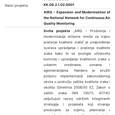
KK.06.2.1.02.0001
Naziv projekta
AIRQ − Expansion and Modernisation of
the National Network for Continuous Air
Quality Monitoring
Svrha projekta
„AIRQ – Proširenje i
modernizacija državne mreže za trajno
praćenje kvalitete zraka“ je unapređenje
sustava upravljanja i praćenja kvalitete
zraka kako bi se postigla učinkovita
kontrola i upravljanje kvalitetom zraka u
urbanim sredinama, zonama i
aglomeracijama. Namjera je pružiti
potporu implementaciji zakonodavnog
okvira u području zaštite kvalitete zraka i
okoliša (Direktiva 2008/50 EZ, Zakon o
zaštiti zraka (NN 130/11, 47/14))
uključujući razvoj održivih integriranih
strategija i projekata koji stvaraju
preduvjete za ocjenu, planiranje i