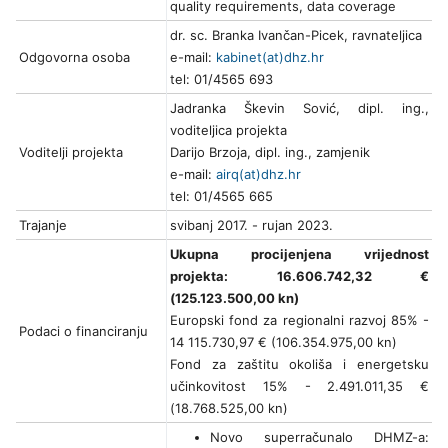
quality requirements, data coverage
dr. sc. Branka Ivančan-Picek, ravnateljica
Odgovorna osoba
e-mail:
kabinet(at)dhz.hr
tel: 01/4565 693
Jadranka Škevin Sović, dipl. ing.,
voditeljica projekta
Voditelji projekta
Darijo Brzoja, dipl. ing., zamjenik
e-mail:
airq(at)dhz.hr
tel: 01/4565 665
Trajanje
svibanj 2017. - rujan 2023.
Ukupna procijenjena vrijednost
projekta: 16.606.742,32 €
(125.123.500,00 kn)
Europski fond za regionalni razvoj 85% -
Podaci o financiranju
14 115.730,97 € (106.354.975,00 kn)
Fond za zaštitu okoliša i energetsku
učinkovitost 15% - 2.491.011,35 €
(18.768.525,00 kn)
Novo superračunalo DHMZ-a: