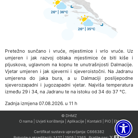
26° | 36°C
26° | 35°C
Pretežno sunčano i vruće, mjestimice i vrlo vruće. Uz
umjeren i jak razvoj oblaka mjestimice će biti kiše i
pljuskova, uglavnom na kopnu te unutrašnjosti Dalmacije.
Vjetar umjeren i jak sjeverni i sjeveroistočni. Na Jadranu
umjerena do jaka bura, a u Dalmaciji poslijepodne
sjeverozapadni i jugozapadni vjetar. Najviša temperatura
između 29 i 34, na Jadranu te na istoku od 34 do 37 °C.
Zadnja izmjena 07.08.2026. u 11 h
© DHMZ
O nama
|
Uvjeti korištenja
|
Aplikacije
|
Kontakti
|
PiO
|
EN
Certifikat sustava upravljanja:
C666382
Potvrde o akreditaciji:
1427
|
1505
|
2365
Pratite nas: