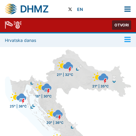
DHMZ
EN
OTVORI
Hrvatska danas
21° | 32°C
21° | 35°C
18° | 30°C
25° | 36°C
20° | 36°C