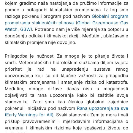
kojem gradimo naša nastojanja da pružimo informacije za
pomoć u prilagodbi klimatskim promjenama. Iz tog smo
razloga pokrenuli program pod nazivom
Globalni program
promatranja stakleničkih plinova (Global Greenhouse Gas
Watch, G3W)
. Potrebno nam je više mjerenja za potporu u
donošenju odluka i klimatskoj akciji. Međutim, ublažavanje
klimatskih promjena nije dovoljno.
Prilagodba je nužnost. Za mnoge je to pitanje života i
smrti. Meteoroloških i hidrološkim službama diljem svijeta
prioritet je rad na unapređenju sustava ranog
upozoravanja koji su od ključne važnosti za prilagodbu
klimatskim promjenama i smanjenje rizika od katastrofa.
Međutim, mnoge države danas nisu u mogućnosti
objavljivati ta rana upozorenja kako bi zaštitile svoje
stanovnike. Zato smo kao članica globalne zajednice
pokrenuli inicijativu pod nazivom
Rana upozorenja za sve
(Early Warnings for All)
. Svaki stanovnik Zemlje mora imati
pristup pravovremenim i mjerodavnim informacijama o
vremenu i klimatskim rizicima koje spašavaju živote do