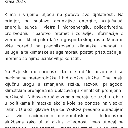
kraja 2027.
Klima i vrijeme utječu na gotovo sve djelatnosti. Na
primjer, na sustave obnovljive energije, uključujući
energiju sunca i vjetra i hidroenergiju, poljoprivrednu
proizvodnju, ribarstvo, promet i zdravlje. Informacije o
vremenu i klimi pokretač su gospodarskog rasta. Moramo
više poraditi na preoblikovanju klimatske znanosti u
usluge, a te klimatske usluge moraju postati pristupačnije i
moramo se njima učinkovitije koristiti.
Na Svjetski meteorološki dan u središtu pozornosti su
nacionalne meteorološke i hidrološke službe. One imaju
ključnu ulogu u smanjenju rizika, razvoju, prilagodbi
klimatskim promjenama, ublažavanju klimatskih promjena i
održivosti. Njihova stručna znanja moraju se uzeti u obzir
u politikama klimatske akcije koje se donose na visokoj
razini. U ulozi glavne tajnice WMO-a predano surađujem
sa svim nacionalnim meteorološkim i hidrološkim
službama kako bi taj ciklus vrijednosti imao utjecaj na