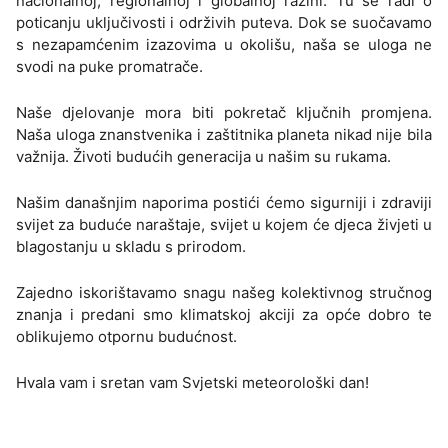
nacionalnoj, regionalnoj i globalnoj razini. Tu se radi o
poticanju uključivosti i održivih puteva. Dok se suočavamo
s nezapamćenim izazovima u okolišu, naša se uloga ne
svodi na puke promatrače.
Naše djelovanje mora biti pokretač ključnih promjena.
Naša uloga znanstvenika i zaštitnika planeta nikad nije bila
važnija. Životi budućih generacija u našim su rukama.
Našim današnjim naporima postići ćemo sigurniji i zdraviji
svijet za buduće naraštaje, svijet u kojem će djeca živjeti u
blagostanju u skladu s prirodom.
Zajedno iskorištavamo snagu našeg kolektivnog stručnog
znanja i predani smo klimatskoj akciji za opće dobro te
oblikujemo otpornu budućnost.
Hvala vam i sretan vam Svjetski meteorološki dan!