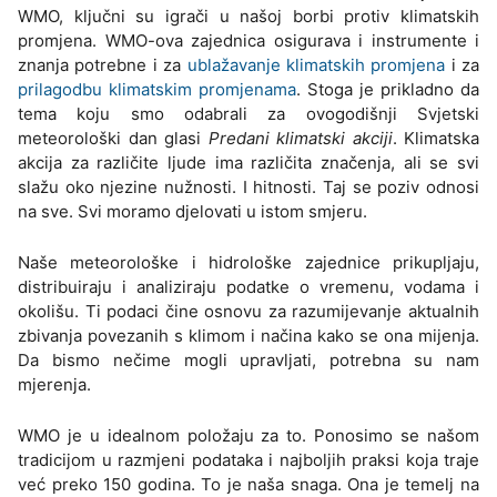
WMO, ključni su igrači u našoj borbi protiv klimatskih
promjena. WMO-ova zajednica osigurava i instrumente i
znanja potrebne i za
ublažavanje klimatskih promjena
i za
prilagodbu klimatskim promjenama
. Stoga je prikladno da
tema koju smo odabrali za ovogodišnji Svjetski
meteorološki dan glasi
Predani klimatski akciji
. Klimatska
akcija za različite ljude ima različita značenja, ali se svi
slažu oko njezine nužnosti. I hitnosti. Taj se poziv odnosi
na sve. Svi moramo djelovati u istom smjeru.
Naše meteorološke i hidrološke zajednice prikupljaju,
distribuiraju i analiziraju podatke o vremenu, vodama i
okolišu. Ti podaci čine osnovu za razumijevanje aktualnih
zbivanja povezanih s klimom i načina kako se ona mijenja.
Da bismo nečime mogli upravljati, potrebna su nam
mjerenja.
WMO je u idealnom položaju za to. Ponosimo se našom
tradicijom u razmjeni podataka i najboljih praksi koja traje
već preko 150 godina. To je naša snaga. Ona je temelj na