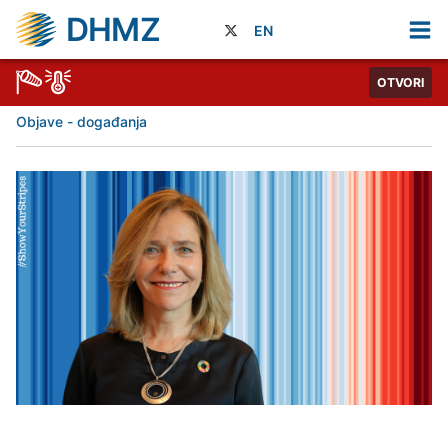
DHMZ
EN
OTVORI
Objave - događanja