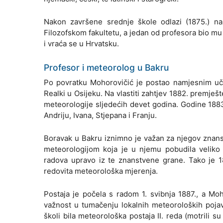
Nakon završene srednje škole odlazi (1875.) na
Filozofskom fakultetu, a jedan od profesora bio mu j
i vraća se u Hrvatsku.
Profesor i meteorolog u Bakru
Po povratku Mohorovičić je postao namjesnim učit
Realki u Osijeku. Na vlastiti zahtjev 1882. premješt
meteorologije sljedećih devet godina. Godine 1883.
Andriju, Ivana, Stjepana i Franju.
Boravak u Bakru iznimno je važan za njegov znanst
meteorologijom koja je u njemu pobudila veliko 
radova upravo iz te znanstvene grane. Tako je 1
redovita meteorološka mjerenja.
Postaja je počela s radom 1. svibnja 1887., a Moh
važnost u tumačenju lokalnih meteoroloških pojav
školi bila meteorološka postaja II. reda (motrili s