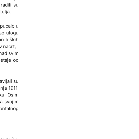
radili su
telja.
 pucalo u
ao ulogu
oroloških
 nacrt, i
 nad svim
ostaje od
vljali su
nja 1911.
ku. Osim
sa svojim
zontalnog