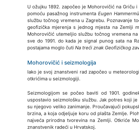
U ožujku 1892. započeo je Mohorovičić na Griču i
pomoću pasažnog instrumenta
Eugen Hammermül
službu točnog vremena u Zagrebu. Poznavanje toč
geofizička mjerenja s jednog mjesta na Zemlji 
Mohorovičić utemeljio službu točnog vremena na 
sve do 1991. do kada je signal punog sata na R
postajama moglo čuti
Na treći znak Geofizičkog zav
Mohorovičić i seizmologija
Iako je svoj znanstveni rad započeo u meteorolog
otkrićima u seizmologiji.
Seizmologijom se počeo baviti od 1901. godinek
uspostavio seizmološku službu. Jak potres koji je
su njegovo veliko zanimanje. Proučavajući pokupski
brzina, a koja odjeljuje koru od plašta Zemlje. Pl
najveća prirodna tvorevina na Zemlji. Otkriće M
znanstvenik radeći u Hrvatskoj.