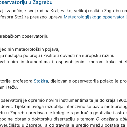
servatoriju u Zagrebu
aj i započinje svoj rad na Kraljevskoj velikoj realki u Zagrebu na
rofesora Stožira preuzeo upravu
Meteorologijskoga opservatorij
grebačkom opservatoriju:
ojedinih meteoroloških pojava,
a nastojao po broju i kvaliteti dovesti na europsku razinu
 kvalitenim instrumentima i osposobljenim kadrom kako bi š
torija, profesora
Stožira
, djelovanje opservatorija polako je proš
m i težu.
pservatorij je opremio novim instrumentima te je do kraja 1900
oš devet. Tijekom ovoga razdoblja intenzivno se bavio meteorolo
u u Zagrebu predavao je kolegije s područja geofizike i astro
je godine obranio doktorsku disertaciju s temom
O opažanu obla
veučilištu u Zagrebu, a od travnja je uredio mrežu postaja za