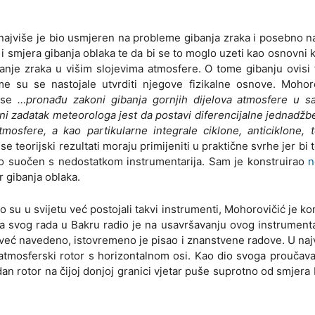
s najviše je bio usmjeren na probleme gibanja zraka i posebno n
 smjera gibanja oblaka te da bi se to moglo uzeti kao osnovni kr
ibanje zraka u višim slojevima atmosfere. O tome gibanju ovisi
Time su se nastojale utvrditi njegove fizikalne osnove. Mohor
a se
…pronađu zakoni gibanja gornjih dijelova atmosfere u s
ni zadatak meteorologa jest da postavi diferencijalne jednadžb
tmosfere, a kao partikularne integrale ciklone, anticiklone, 
se teorijski rezultati moraju primijeniti u praktične svrhe jer bi t
io suočen s nedostatkom instrumentarija. Sam je konstruirao
n
r gibanja oblaka.
o su u svijetu već postojali takvi instrumenti, Mohorovičić je ko
kraja svog rada u Bakru radio je na usavršavanju ovog instrumenta,
 već navedeno, istovremeno je pisao i znanstvene radove. U na
. atmosferski rotor s horizontalnom osi. Kao dio svoga proučav
an rotor na čijoj donjoj granici vjetar puše suprotno od smjera 