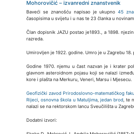
Mohorovičić – izvanredni znanstvenik
Baveći se znanošću napisao je ukupno
45 zna
časopisima u svijetu i u nas te 23 članka u novinam
Član dopisnik JAZU postao je1893., a 1898. njezin
razreda.
Umirovljen je 1922. godine. Umro je u Zagrebu 18. 
Godine 1970. njemu u čast nazvan je i krater po
glavnom asteroidnom pojasu koji se nalazi između
kore i plašta na Merkuru, Veneri, Marsu i Mjesecu.
Geofizički zavod Prirodoslovno-matematičkog faku
Rijeci
,
osnovna škola u Matuljima
,
jedan brod
, te
nalazi se na rektorskom lancu Sveučilišta u Zagreb
Dodatni izvori:
Skoko D., Mokrović J., Andrija Mohorovičić (1857-1