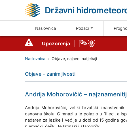
Državni hidrometeoro
Naslovnica
Podaci
Progn
Upozorenja
Naslovnica
Objave, najave, natječaji
Objave - zanimljivosti
Andrija Mohorovičić – najznamenitiji
Andrija Mohorovičić, veliki hrvatski znanstvenik
osnovnu školu. Gimnaziju je polazio u Rijeci, a ispi
nadaren za jezike i već je u dobi od 15 godina govor
njemački, češki, te latinski i starogrčki.