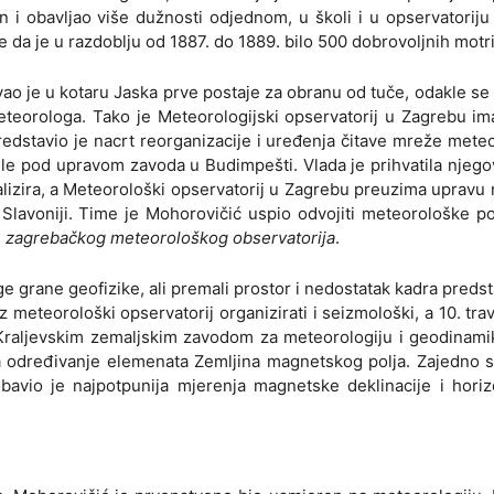
 i obavljao više dužnosti odjednom, u školi i u opservatoriju 
je da je u razdoblju od 1887. do 1889. bilo 500 dobrovoljnih motri
o je u kotaru Jaska prve postaje za obranu od tuče, odakle se
eorologa. Tako je Meteorologijski opservatorij u Zagrebu im
redstavio je nacrt reorganizacije i uređenja čitave mreže mete
ile pod upravom zavoda u Budimpešti. Vlada je prihvatila njegov
alizira, a Meteorološki opservatorij u Zagrebu preuzima upravu
Slavoniji. Time je Mohorovičić uspio odvojiti meteorološke p
e zagrebačkog meteorološkog observatorija
.
uge grane geofizike, ali premali prostor i nedostatak kadra predsta
meteorološki opservatorij organizirati i seizmološki, a 10. trav
 Kraljevskim zemaljskim zavodom za meteorologiju i geodinami
 za određivanje elemenata Zemljina magnetskog polja. Zajedno 
obavio je najpotpunija mjerenja magnetske deklinacije i hori