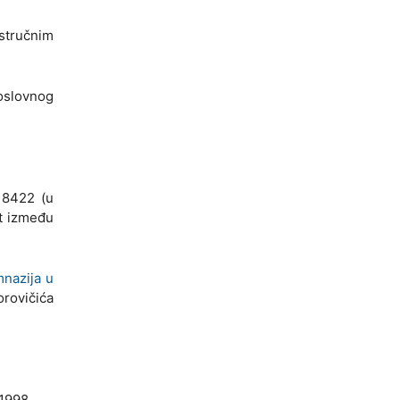
stručnim
doslovnog
 8422 (u
et između
mnazija u
rovičića
 1998.