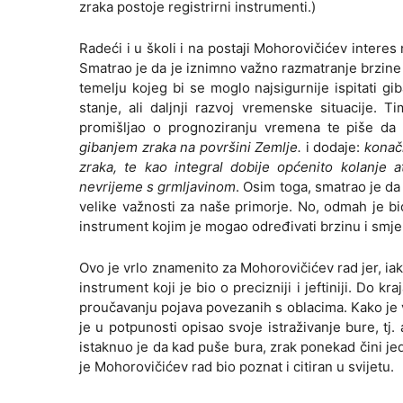
zraka postoje registrirni instrumenti.)
Radeći i u školi i na postaji Mohorovičićev intere
Smatrao je da je iznimno važno razmatranje brzine i
temelju kojeg bi se moglo najsigurnije ispitati g
stanje, ali daljnji razvoj vremenske situacije. 
promišljao o prognoziranju vremena te piše d
gibanjem zraka na površini Zemlje.
i dodaje:
konač
zraka, te kao integral dobije općenito kolanje a
nevrijeme s grmljavinom
. Osim toga, smatrao je da 
velike važnosti za naše primorje. No, odmah je b
instrument kojim je mogao određivati brzinu i smje
Ovo je vrlo znamenito za Mohorovičićev rad jer, iak
instrument koji je bio o precizniji i jeftiniji. Do 
proučavanju pojava povezanih s oblacima. Kako je
je u potpunosti opisao svoje istraživanje bure, tj
istaknuo je da kad puše bura, zrak ponekad čini jed
je Mohorovičićev rad bio poznat i citiran u svijetu.