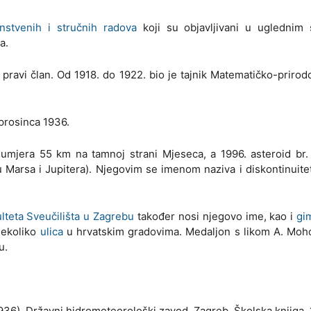
nstvenih i stručnih radova
koji su objavljivani u uglednim 
a.
 pravi član. Od 1918. do 1922. bio je tajnik Matematičko-priro
prosinca 1936.
lumjera 55 km na tamnoj strani Mjeseca, a 1996. asteroid br.
 Marsa i Jupitera). Njegovim se imenom naziva i diskontinuit
lteta Sveučilišta u Zagrebu
također nosi njegovo ime, kao i
gi
 nekoliko
ulica
u hrvatskim gradovima. Medaljon s likom A. Moho
u.
936), Državni hidrometeorološki zavod, Zagreb, Školska knjiga,