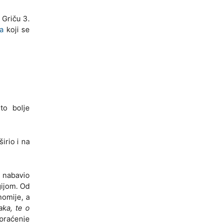
 Griču 3.
a
koji se
to bolje
irio i na
. nabavio
gijom. Od
nomije, a
ka, te o
 praćenje