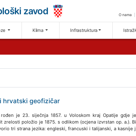
loški zavod
O nama
oze
Klima
Infrastruktura
Istraž
 hrvatski geofizičar
, rođen je 23. siječnja 1857. u Voloskom kraj Opatije gdje j
t zrelosti položio je 1875. s odlikom (ocjena izvrstan op. a.). Bi
io tri strana jezika: engleski, francuski i talijanski, a kasnije 