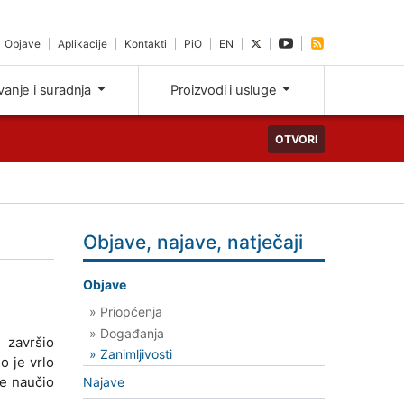
Objave
Aplikacije
Kontakti
PiO
EN
ivanje i suradnja
Proizvodi i usluge
OTVORI
Objave, najave, natječaji
Objave
» Priopćenja
» Događanja
e završio
» Zanimljivosti
o je vrlo
je naučio
Najave