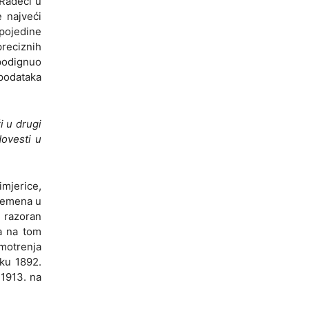
 Radeći u
 najveći
 pojedine
preciznih
 podignuo
 podataka
i u drugi
dovesti u
mjerice,
vremena u
i razoran
ra na tom
 motrenja
jku 1892.
 1913. na