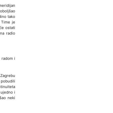
meridijan
poboljšao
ino tako
 Time je
e ostati
na radio
m radom i
 Zagrebu
 pobudili
tinuiteta
 ujedno i
šao neki