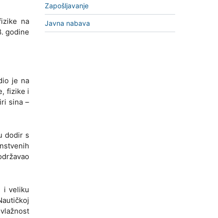
Zapošljavanje
izike na
Javna nabava
8. godine
dio je na
 fizike i
ri sina –
u dodir s
nstvenih
održavao
 i veliku
Nautičkoj
 vlažnost