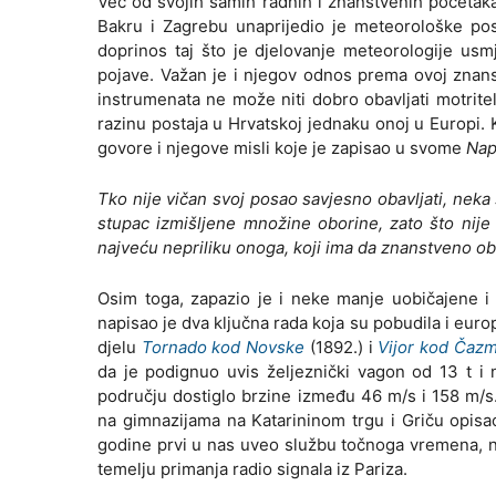
Već od svojih samih radnih i znanstvenih početak
Bakru i Zagrebu unaprijedio je meteorološke pos
doprinos taj što je djelovanje meteorologije usm
pojave. Važan je i njegov odnos prema ovoj znanst
instrumenata ne može niti dobro obavljati motritel
razinu postaja u Hrvatskoj jednaku onoj u Europi. 
govore i njegove misli koje je zapisao u svome
Nap
Tko nije vičan svoj posao savjesno obavljati, neka 
stupac izmišljene množine oborine, zato što nije 
najveću nepriliku onoga, koji ima da znanstveno o
Osim toga, zapazio je i neke manje uobičajene i
napisao je dva ključna rada koja su pobudila i euro
djelu
Tornado kod Novske
(1892.) i
Vijor kod Čaz
da je podignuo uvis željeznički vagon od 13 t i 
području dostiglo brzine između 46 m/s i 158 m/s
na gimnazijama na Katarininom trgu i Griču opisao
godine prvi u nas uveo službu točnoga vremena, na
temelju primanja radio signala iz Pariza.