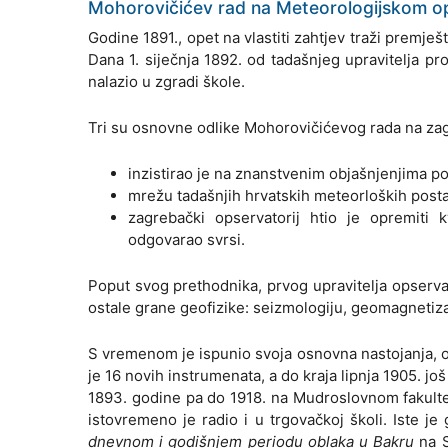
Mohorovičićev rad na Meteorologijskom op
Godine 1891., opet na vlastiti zahtjev traži premješt
Dana 1. siječnja 1892. od tadašnjeg upravitelja p
nalazio u zgradi škole.
Tri su osnovne odlike Mohorovičićevog rada na za
inzistirao je na znanstvenim objašnjenjima p
mrežu tadašnjih hrvatskih meteorloških postaj
zagrebački opservatorij htio je opremiti
odgovarao svrsi.
Poput svog prethodnika, prvog upravitelja opserva
ostale grane geofizike: seizmologiju, geomagnetiza
S vremenom je ispunio svoja osnovna nastojanja, o
je 16 novih instrumenata, a do kraja lipnja 1905. j
1893. godine pa do 1918. na Mudroslovnom fakultet
istovremeno je radio i u trgovačkoj školi. Iste 
dnevnom i godišnjem periodu oblaka u Bakru
na S