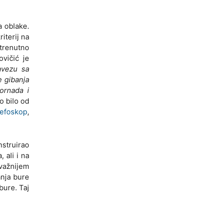
a oblake.
iterij na
 trenutno
ovičić je
avezu sa
e gibanja
tornada i
o bilo od
efoskop
,
nstruirao
 ali i na
jvažnijem
anja bure
bure. Taj