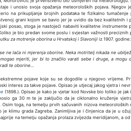
a, Mohorovičić je prvenstveno bio usmjeren na meteorologiju.
taje i unosio svoja opažanja meteoroloških pojava. Njegov je
jerio na prikupljanje brojnih podataka te fizikalno tumačenje
venoj grani kojom se bavio jer je uvidio da bez kvalitetnih i 
jski posao, stoga je nastojeći nabaviti kvalitetne instrumente
Koliko je bio predan svome poslu i svjestan važnosti preciznih
utku za motrenje oborina u Hrvatskoj i Slavoniji
iz 1907. godine:
se ne laća ni mjerenja oborine. Neka motritelj nikada ne ubiljež
mogao mjeriti, jer bi to značilo varati sebe i druge, a mogu 
bradi te oborine…
 ekstremne pojave koje su se dogodile u njegovo vrijeme. Pri
pski interes za takve pojave. Opisao je utjecaj jakog vjetra i ne
me
(1898.). Opisao je kako je vjetar kod Novske bio toliko je jak 
nosio ga 30 m te je zaključio da je ciklonalno kruženje vjet
. Osim toga, na temelju prvih sačuvanih nizova meteoroloških
 je klimu grada Zagreba. Zanimljiva je i činjenica da je u ožu
jprije na temelju opažanja prolaza zvijezda meridijanom, a od