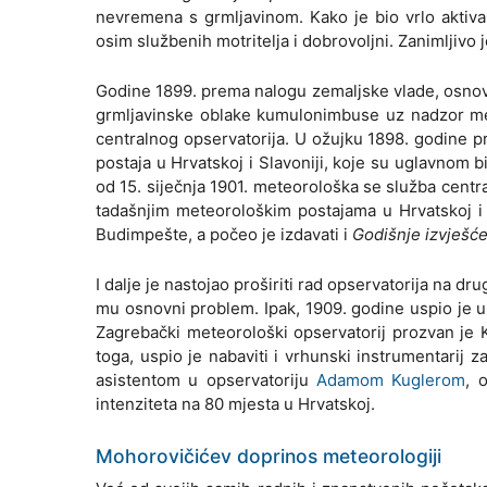
nevremena s grmljavinom. Kako je bio vrlo aktivan
osim službenih motritelja i dobrovoljni. Zanimljivo 
Godine 1899. prema nalogu zemaljske vlade, osnova
grmljavinske oblake kumulonimbuse uz nadzor met
centralnog opservatorija. U ožujku 1898. godine p
postaja u Hrvatskoj i Slavoniji, koje su uglavnom b
od 15. siječnja 1901. meteorološka se služba centr
tadašnjim meteorološkim postajama u Hrvatskoj i 
Budimpešte, a počeo je izdavati i
Godišnje izvješć
I dalje je nastojao proširiti rad opservatorija na dr
mu osnovni problem. Ipak, 1909. godine uspio je uz 
Zagrebački meteorološki opservatorij prozvan je
toga, uspio je nabaviti i vrhunski instrumentarij
asistentom u opservatoriju
Adamom Kuglerom
, 
intenziteta na 80 mjesta u Hrvatskoj.
Mohorovičićev doprinos meteorologiji