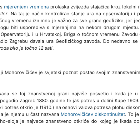
 s
mjerenjem vremena
prolaska zvijezda stajačica kroz lokalni 
ler
. Na taj je način kontrolirao stanje ura na opservatoriju i 
nog vremena iznimno je važno za sve grane geofizike, jer jed
mogu biti usporediva s mjerenjima na nekom drugom mjestu.
Opservatoriju i u Hrvatskoj. Briga o točnom vremenu Zavodu ć
adio Zagrebu davala ura Geofizičkog zavoda. Do nedavno se 
oda bilo je točno 12 sati
.
iji Mohorovičićev je svjetski poznat postao svojim znanstveni
ada se toj znanstvenoj grani najviše posvetio i kada je u
 pogodio Zagreb 1880. godine te jak potres u dolini Kupe 1909.
 potres otkrio je (1910.) na osnovi valova potresa plohu diskon
oha je njemu u čast nazvana
Mohorovičićev diskontinuitet
. To je
oho-sloja je najveće znanstveno otkriće do kojeg je ikada do