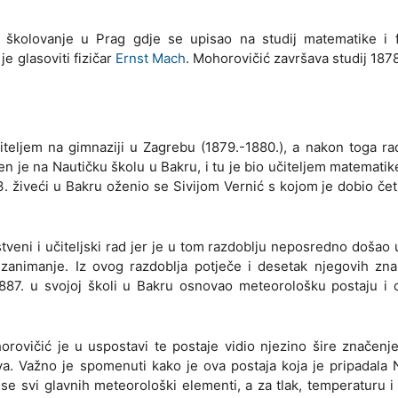
 školovanje u Prag gdje se upisao na studij matematike i f
e glasoviti fizičar
Ernst Mach
. Mohorovičić završava studij 187
eljem na gimnaziji u Zagrebu (1879.-1880.), a nakon toga ra
en je na Nautičku školu u Bakru, i tu je bio učiteljem matematike,
 živeći u Bakru oženio se Sivijom Vernić s kojom je dobio četi
veni i učiteljski rad jer je u tom razdoblju neposredno došao 
zanimanje. Iz ovog razdoblja potječe i desetak njegovih zna
887. u svojoj školi u Bakru osnovao meteorološku postaju i 
orovičić je u uspostavi te postaje vidio njezino šire značenje
a. Važno je spomenuti kako je ova postaja koja je pripadala 
u se svi glavnih meteorološki elementi, a za tlak, temperaturu i