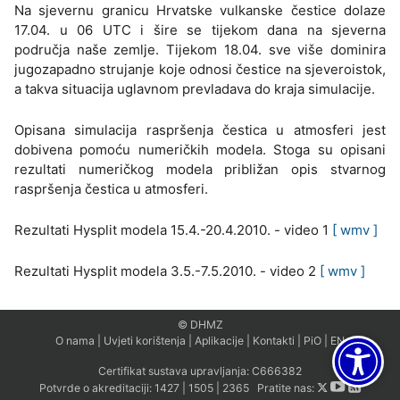
Na sjevernu granicu Hrvatske vulkanske čestice dolaze
17.04. u 06 UTC i šire se tijekom dana na sjeverna
područja naše zemlje. Tijekom 18.04. sve više dominira
jugozapadno strujanje koje odnosi čestice na sjeveroistok,
a takva situacija uglavnom prevladava do kraja simulacije.
Opisana simulacija raspršenja čestica u atmosferi jest
dobivena pomoću numeričkih modela. Stoga su opisani
rezultati numeričkog modela približan opis stvarnog
raspršenja čestica u atmosferi.
Rezultati Hysplit modela 15.4.-20.4.2010. - video 1
[ wmv ]
Rezultati Hysplit modela 3.5.-7.5.2010. - video 2
[ wmv ]
© DHMZ
O nama
|
Uvjeti korištenja
|
Aplikacije
|
Kontakti
|
PiO
|
EN
Certifikat sustava upravljanja:
C666382
Potvrde o akreditaciji:
1427
|
1505
|
2365
Pratite nas: