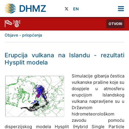
DHMZ
EN
OTVORI
Objave - priopćenja
Erupcija vulkana na Islandu - rezultati
Hysplit modela
Simulacije gibanja čestica
vulkanske prašine koje su
dospjele u atmosferu
erupcijom Islandskog
vulkana napravljene su u
Državnom
hidrometeorološkom
zavodu pomoću
disperzijskog modela Hysplit (Hybrid Single Particle