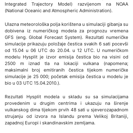
Integrated Trajectory Model) razvijenom na NOAA
(National Oceanic and Atmospheric Administration).
Ulazna meteorološka polja korištena u simulaciji gibanja su
dobivena iz numeričkog modela za prognozu vremena
GFS (eng. Global Forecast System). Rezultati numeričke
simulacije prikazuju položaje čestica svakih 6 sati pocevši
od 15.04 u 06 UTC do 20.04. u 12 UTC. U numeričkom
modelu Hysplit je izvor emisija čestica bio na visini od
2500 m iznad tla na lokaciji vulkana (napomena;
maksimalni broj emitiranih čestica tijekom numeričke
simulacije je 25 000; početak emisija čestica u modelu je
bio u 03 UTC 15.04.2010.).
Rezultati Hysplit modela u skladu su sa simulacijama
provedenim u drugim centrima i ukazuju na širenje
vulkanskog dima tijekom prvih 48 sati u sjeverozapadnom
strujanju od izvora na Islandu prema Velikoj Britaniji,
zapadnoj Europi i skandinavskim zemljama.