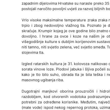
zapadnim dijelovima Hrvatske su narasle preko 35 °C
postojali naročito povoljni uvjeti za razvoj biljnih bo
Vrlo visoke maksimalne temperature zraka zraka na
trpio i zbog nedovoljno vlažnog tla. Poznato je 
skraćuje. Krumpir kojeg je ove godine bilo znatno m
dovoljno. I hrane za ovce i koze na našim je ot
višegodišnje kulture s dubljim korijenovim sustavom
niti tamno, niti svjetlo zelena, već svjetlo smeđa. 
slojevima tla.
Izgled ratarskih kultura je 31. kolovoza nalikovao
sorata vinove loze. Plodovi jabuka i šljiva počeli 
kako je tlo bilo suho, obrada tla je bila teška i
masovnog ugibanja riba.
Dugotrajni manjkovi oborina prouzročili i hidr
razdobljem, kod otvorenih vodotoka podrazumjevaj
potrebni za određene korisnike. Međutim, najveći
(male vode) ispod nekog repernog protoka, uzimaju