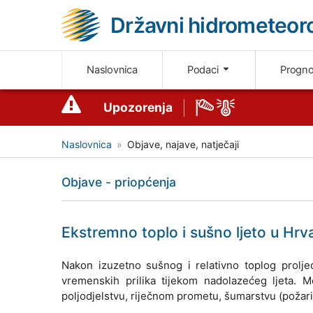
Državni hidrometeoro
Naslovnica
Podaci
Progn
Upozorenja
Naslovnica
Objave, najave, natječaji
Objave - priopćenja
Ekstremno toplo i sušno ljeto u Hrv
Nakon izuzetno sušnog i relativno toplog proljeća
vremenskih prilika tijekom nadolazećeg ljeta. Me
poljodjelstvu, riječnom prometu, šumarstvu (požari)