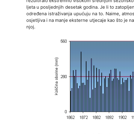
rezultiralo ekstremno visokom srednjom sezonskom
ljeta u posljednjih desetak godina. Je li to zatopl
određena istraživanja upućuju na to. Naime, atmos
osjetljiva i na manje eksterne utjecaje kao što je n
njoj.