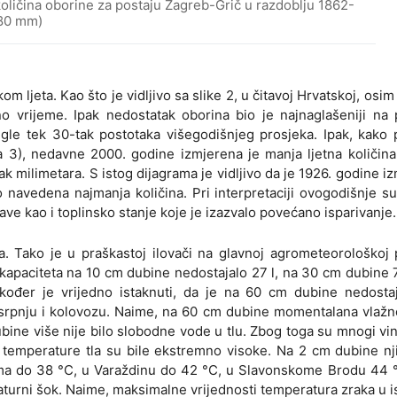
 količina oborine za postaju Zagreb-Grič u razdoblju 1862-
280 mm)
om ljeta. Kao što je vidljivo sa slike 2, u čitavoj Hrvatskoj, osim 
 vrijeme. Ipak nedostatak oborina bio je najnaglašeniji na 
gle tek 30-tak postotaka višegodišnjeg prosjeka. Ipak, kako
ka 3), nedavne 2000. godine izmjerena je manja ljetna količin
k milimetara. S istog dijagrama je vidljivo da je 1926. godine i
navedena najmanja količina. Pri interpretaciji ovogodišnje s
ve kao i toplinsko stanje koje je izazvalo povećano isparivanje.
la. Tako je u praškastoj ilovači na glavnoj agrometeorološkoj 
kapaciteta na 10 cm dubine nedostajalo 27 l, na 30 cm dubine 7
ođer je vrijedno istaknuti, da je na 60 cm dubine nedostaj
u srpnju i kolovozu. Naime, na 60 cm dubine momentalana vlažno
bine više nije bilo slobodne vode u tlu. Zbog toga su mnogi vi
, i temperature tla su bile ekstremno visoke. Na 2 cm dubine n
cima do 38 °C, u Varaždinu do 42 °C, u Slavonskome Brodu 44 
eraturni šok. Naime, maksimalne vrijednosti temperatura zraka u i