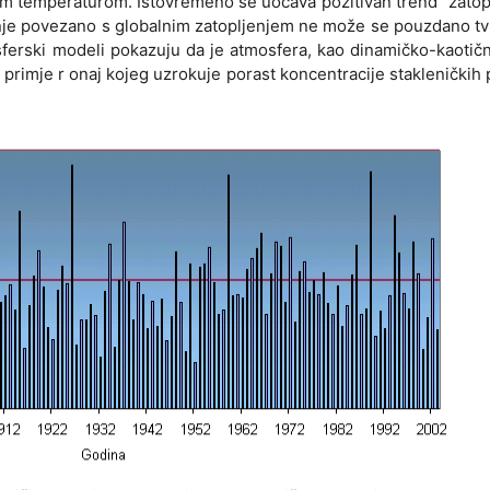
 temperaturom. Istovremeno se uočava pozitivan trend "zatop
jenje povezano s globalnim zatopljenjem ne može se pouzdano tvr
ferski modeli pokazuju da je atmosfera, kao dinamičko-kaotičn
a primje r onaj kojeg uzrokuje porast koncentracije stakleničkih 