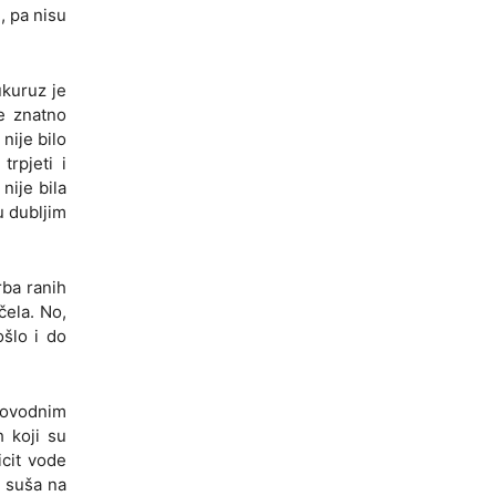
, pa nisu
ukuruz je
je znatno
nije bilo
rpjeti i
nije bila
u dubljim
rba ranih
čela. No,
ošlo i do
lovodnim
h koji su
icit vode
a suša na