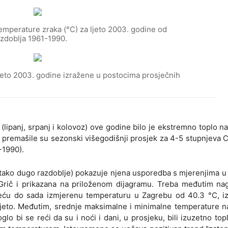
emperature zraka (°C) za ljeto 2003. godine od
azdoblja 1961-1990.
ljeto 2003. godine izražene u postocima prosječnih
o (lipanj, srpanj i kolovoz) ove godine bilo je ekstremno toplo n
premašile su sezonski višegodišnji prosjek za 4-5 stupnjeva C
-1990).
a tako dugo razdoblje) pokazuje njena usporedba s mjerenjima u
Grič i prikazana na priloženom dijagramu. Treba međutim nagl
veću do sada izmjerenu temperaturu u Zagrebu od 40.3 °C, i
o ljeto. Međutim, srednje maksimalne i minimalne temperature n
 bi se reći da su i noći i dani, u prosjeku, bili izuzetno topli