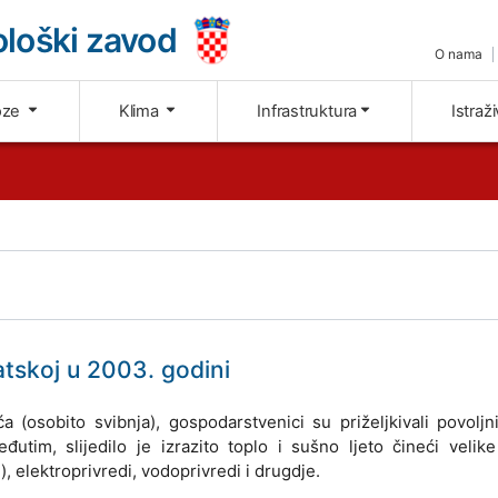
loški zavod
O nama
oze
Klima
Infrastruktura
Istraž
atskoj u 2003. godini
 (osobito svibnja), gospodarstvenici su priželjkivali povoljni
đutim, slijedilo je izrazito toplo i sušno ljeto čineći velik
, elektroprivredi, vodoprivredi i drugdje.