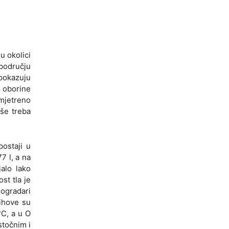
u okolici
području
 pokazuju
a oborine
zmjetreno
uše treba
postaji u
7 l, a na
alo lako
st tla je
nogradari
jihove su
°C, a u O
stočnim i