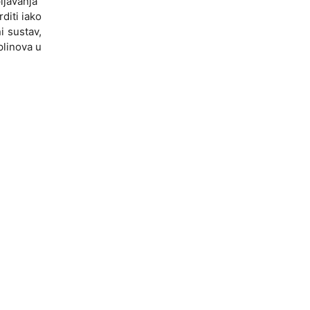
ljavanja"
diti iako
i sustav,
plinova u