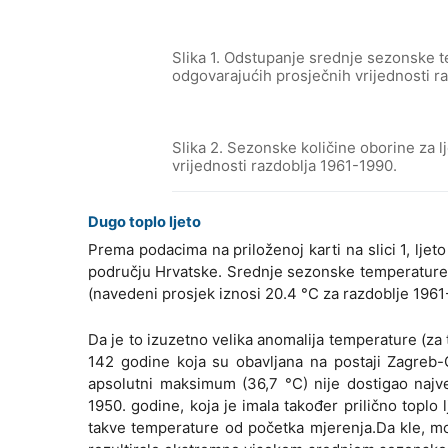
Slika 1. Odstupanje srednje sezonske t
odgovarajućih prosječnih vrijednosti r
Slika 2. Sezonske količine oborine za 
vrijednosti razdoblja 1961-1990.
Dugo toplo ljeto
Prema podacima na priloženoj karti na slici 1, ljet
području Hrvatske. Srednje sezonske temperature 
(navedeni prosjek iznosi 20.4 °C za razdoblje 1961
Da je to izuzetno velika anomalija temperature (z
142 godine koja su obavljana na postaji Zagreb-
apsolutni maksimum (36,7 °C) nije dostigao naj
1950. godine, koja je imala također prilično topl
takve temperature od početka mjerenja.Da kle, moglo