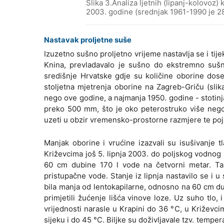
Slika 3.Analiza ljetnih (lipanj-kolovoz)
2003. godine (srednjak 1961-1990 je 
Nastavak proljetne suše
Izuzetno sušno proljetno vrijeme nastavlja se i tijek
Knina, prevladavalo je sušno do ekstremno sušno
središnje Hrvatske gdje su količine oborine dose
stoljetna mjetrenja oborine na Zagreb-Griču (sli
nego ove godine, a najmanja 1950. godine - stotinja
preko 500 mm, što je oko peterostruko više nego 
uzeti u obzir vremensko-prostorne razmjere te poja
Manjak oborine i vrućine izazvali su isušivanje t
Križevcima još 5. lipnja 2003. do poljskog vodnog 
60 cm dubine 170 l vode na četvorni metar. Tak
pristupačne vode. Stanje iz lipnja nastavilo se i 
bila manja od lentokapilarne, odnosno na 60 cm du
primjetili žućenje lišća vinove loze. Uz suho tlo
vrijednosti narasle u Krapini do 36 °C, u Križev
sijeku i do 45 °C. Biljke su doživljavale tzv. temp