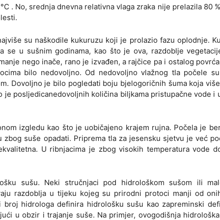
 . No, srednja dnevna relativna vlaga zraka nije prelazila 80 %
lesti.
jviše su naškodile kukuruzu koji je prolazio fazu oplodnje. K
da se u sušnim godinama, kao što je ova, razdoblje vegetaci
anje nego inače, rano je izvađen, a rajčice pa i ostalog povrća 
ocima bilo nedovoljno. Od nedovoljno vlažnog tla počele su t
. Dovoljno je bilo pogledati boju bjelogoričnih šuma koja više 
To je posljedicanedovoljnih količina biljkama pristupačne vode i 
 onom izgledu kao što je uobičajeno krajem rujna. Počela je be
su zbog suše opadati. Priprema tla za jesensku sjetvu je već po
 nekvalitetna. U ribnjacima je zbog visokih temperatura vode d
ološku sušu. Neki stručnjaci pod hidrološkom sušom ili ma
u razdoblja u tijeku kojeg su prirodni protoci manji od oni
 broj hidrologa definira hidrološku sušu kao zapreminski def
ći u obzir i trajanje suše. Na primjer, ovogodišnja hidrološk