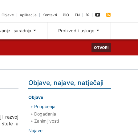
Objave
Aplikacije
Kontakti
PiO
EN
ivanje i suradnja
Proizvodi i usluge
OTVORI
Objave, najave, natječaji
Objave
» Priopćenja
» Događanja
ji razvoj
» Zanimljivosti
e štete u
Najave