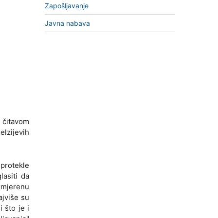
Zapošljavanje
Javna nabava
a čitavom
elzijevih
 protekle
asiti da
zmjerenu
ajviše su
 što je i