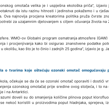
skog omotača velika je i uspješna ekološka priča", izjavio j
taknuti da istu razinu hitnosti i jedinstva pokažemo i u rješa
. Ova najnovija procjena kreatorima politika pruža čvrste z
trebi za uzajamnim djelovanjem s ciljem očuvanja života na 
atmosfere. WMO-ov Globalni program osmatranja atmosfere (GAW)
vanja i procjenjivanja kako bi osigurao znanstvene podatke po
okolišu, kao što je to činio i zadnjih 25 godina", izjavio je g. J
ola o tvarima koje oštećuju ozonski omotač omogućavaju 
la, očekuje se da će se ozonski omotač oporaviti i dostići vr
njenja ozonskog omotača) prije sredine ovog stoljeća, i to na
e i na Antarktici.
azumi doveli su do smanjenja količine plinova poput klorofluo
 se nekoć koristili u proizvodima poput hladnjaka, sprejeva, iz