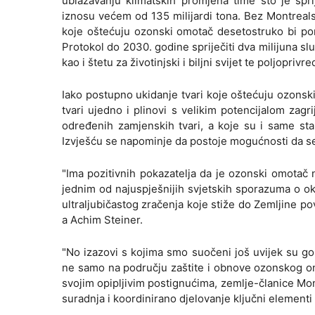
ublažavanju klimatskih promjena time što je sprij
iznosu većem od 135 milijardi tona. Bez Montreal
koje oštećuju ozonski omotač desetostruko bi po
Protokol do 2030. godine spriječiti dva milijuna sl
kao i štetu za životinjski i biljni svijet te poljoprivre
Iako postupno ukidanje tvari koje oštećuju ozonsk
tvari ujedno i plinovi s velikim potencijalom zagr
određenih zamjenskih tvari, a koje su i same stak
Izvješću se napominje da postoje mogućnosti da se 
"Ima pozitivnih pokazatelja da je ozonski omotač
jednim od najuspješnijih svjetskih sporazuma o ok
ultraljubičastog zračenja koje stiže do Zemljine po
a Achim Steiner.
"No izazovi s kojima smo suočeni još uvijek su go
ne samo na području zaštite i obnove ozonskog om
svojim opipljivim postignućima, zemlje-članice Mo
suradnja i koordinirano djelovanje ključni elementi 