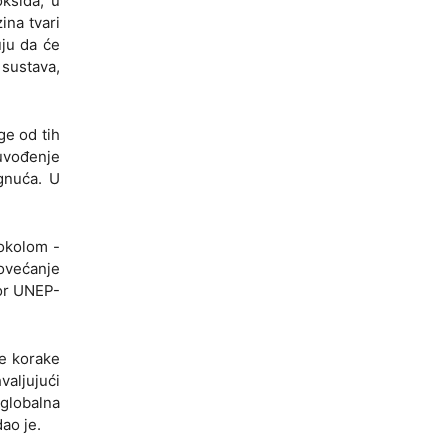
oksida, u
ina tvari
ju da će
 sustava,
ge od tih
uvođenje
ignuća. U
tokolom -
povećanje
tor UNEP-
je korake
valjujući
 globalna
ao je.