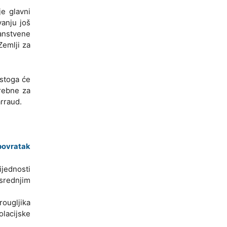
e glavni
vanju još
nanstvene
Zemlji za
 stoga će
trebne za
arraud.
povratak
ijednosti
 srednjim
rougljika
olacijske