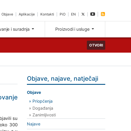
Objave
Aplikacije
Kontakti
PiO
EN
ivanje i suradnja
Proizvodi i usluge
OTVORI
Objave, najave, natječaji
Objave
ovanje
» Priopćenja
» Događanja
» Zanimljivosti
javili su
Najave
e oko 300