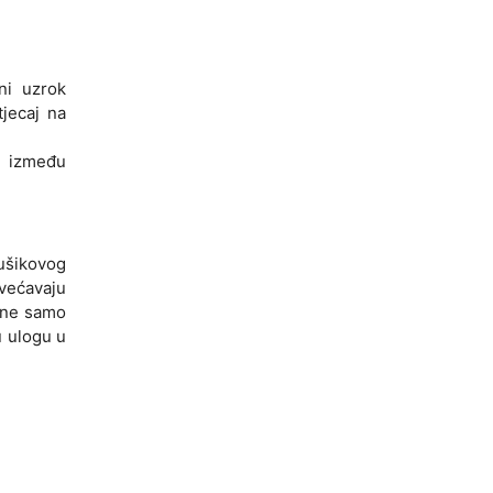
ni uzrok
tjecaj na
a između
ušikovog
većavaju
e ne samo
u ulogu u