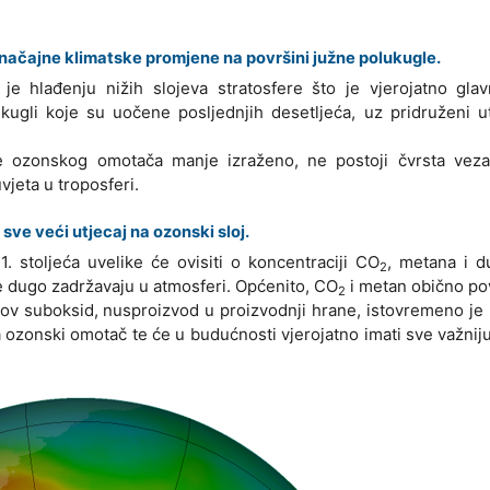
značajne klimatske promjene na površini južne polukugle.
e hlađenju nižih slojeva stratosfere što je vjerojatno glav
ukugli koje su uočene posljednjih desetljeća, uz pridruženi u
nje ozonskog omotača manje izraženo, ne postoji čvrsta vez
vjeta u troposferi.
 sve veći utjecaj na ozonski sloj.
. stoljeća uvelike će ovisiti o koncentraciji CO
, metana i d
2
 se dugo zadržavaju u atmosferi. Općenito, CO
i metan obično po
2
kov suboksid, nusproizvod u proizvodnji hrane, istovremeno j
ava ozonski omotač te će u budućnosti vjerojatno imati sve važnij