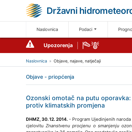
Državni hidrometeoro
Naslovnica
Podaci
Progn
Upozorenja
Naslovnica
Objave, najave, natječaji
Objave - priopćenja
Ozonski omotač na putu oporavka: u
protiv klimatskih promjena
DHMZ, 30. 12. 2014.
- Program Ujedinjenih naroda z
cjelovitu
Znanstvenu procjenu o smanjenju ozon