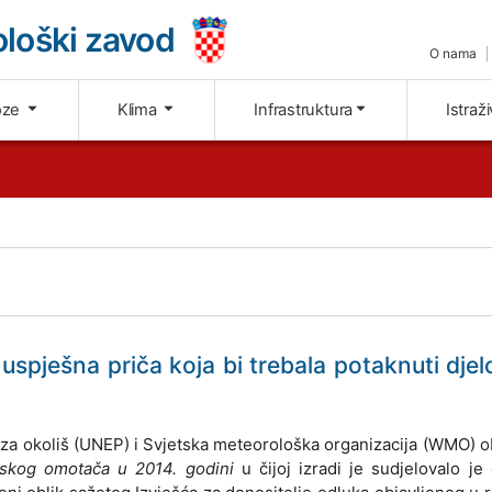
loški zavod
O nama
oze
Klima
Infrastruktura
Istraž
spješna priča koja bi trebala potaknuti djel
a okoliš (UNEP) i Svjetska meteorološka organizacija (WMO) ob
skog omotača u 2014. godini
u čijoj izradi je sudjelovalo j