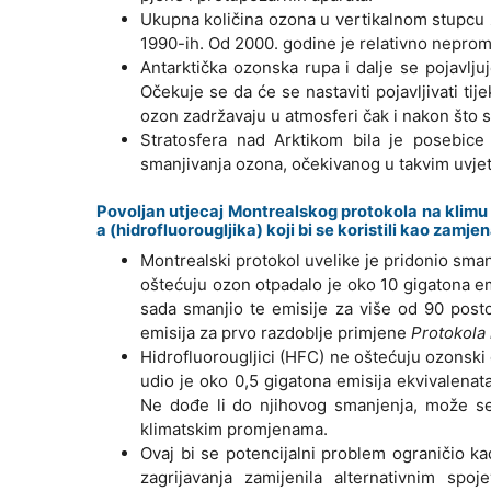
Ukupna količina ozona u vertikalnom stupcu 
1990-ih. Od 2000. godine je relativno nepromi
Antarktička ozonska rupa i dalje se pojavlju
Očekuje se da će se nastaviti pojavljivati ti
ozon zadržavaju u atmosferi čak i nakon što s
Stratosfera nad Arktikom bila je posebice
smanjivanja ozona, očekivanog u takvim uvje
Povoljan utjecaj Montrealskog protokola na klimu 
a (hidrofluorougljika) koji bi se koristili kao zamje
Montrealski protokol uvelike je pridonio smanj
oštećuju ozon otpadalo je oko 10 gigatona em
sada smanjio te emisije za više od 90 post
emisija za prvo razdoblje primjene
Protokola
Hidrofluorougljici (HFC) ne oštećuju ozonski 
udio je oko 0,5 gigatona emisija ekvivalena
Ne dođe li do njihovog smanjenja, može se 
klimatskim promjenama.
Ovaj bi se potencijalni problem ograničio k
zagrijavanja zamijenila alternativnim spo