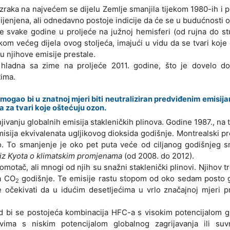
zraka na najvećem se dijelu Zemlje smanjila tijekom 1980-ih i
jenjena, ali odnedavno postoje indicije da će se u budućnosti o
je svake godine u proljeće na južnoj hemisferi (od rujna do s
jekom većeg dijela ovog stoljeća, imajući u vidu da se tvari koje
u njihove emisije prestale.
 hladna sa zime na proljeće 2011. godine, što je dovelo do
tima.
mogao bi u znatnoj mjeri biti neutraliziran predviđenim emisi
na za tvari koje oštećuju ozon.
ivanju globalnih emisija stakleničkih plinova. Godine 1987., na t
isija ekvivalenata ugljikovog dioksida godišnje. Montrealski pr
o. To smanjenje je oko pet puta veće od ciljanog godišnjeg s
 iz Kyota o klimatskim promjenama
(od 2008. do 2012).
omotač, ali mnogi od njih su snažni staklenički plinovi. Njihov t
ta CO
godišnje. Te emisije rastu stopom od oko sedam posto g
2
očekivati da u idućim desetljećima u vrlo značajnoj mjeri p
ad bi se postojeća kombinacija HFC-a s visokim potencijalom 
jevima s niskim potencijalom globalnog zagrijavanja ili su