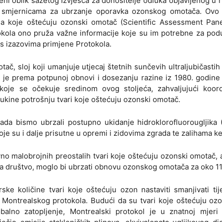
ni oblik sažetog Izvješća za donositelje odluka objavljenog u r
 i smjernicama za ubrzanje oporavka ozonskog omotača. Ovo 
ma koje oštećuju ozonski omotač (Scientific Assessment Pane
okola ono pruža važne informacije koje su im potrebne za po
 s izazovima primjene Protokola.
č, sloj koji umanjuje utjecaj štetnih sunčevih ultraljubičastih
je prema potpunoj obnovi i dosezanju razine iz 1980. godine
oje se očekuje sredinom ovog stoljeća, zahvaljujući koord
kine potrošnju tvari koje oštećuju ozonski omotač.
da bismo ubrzali postupno ukidanje hidroklorofluorougljika 
koje su i dalje prisutne u opremi i zidovima zgrada te zalihama ke
no malobrojnih preostalih tvari koje oštećuju ozonski omotač, 
 za društvo, moglo bi ubrzati obnovu ozonskog omotača za oko 11
e količine tvari koje oštećuju ozon nastaviti smanjivati ti
 Montrealskog protokola. Budući da su tvari koje oštećuju ozo
balno zatopljenje, Montrealski protokol je u znatnoj mjeri 