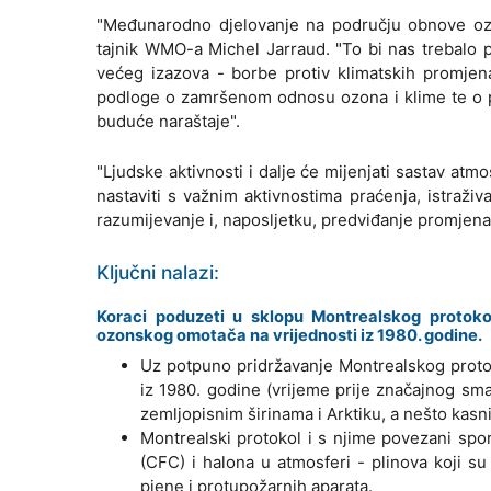
"Međunarodno djelovanje na području obnove ozon
tajnik WMO-a Michel Jarraud. "To bi nas trebalo po
većeg izazova - borbe protiv klimatskih promjena
podloge o zamršenom odnosu ozona i klime te o po
buduće naraštaje".
"Ljudske aktivnosti i dalje će mijenjati sastav 
nastaviti s važnim aktivnostima praćenja, istraži
razumijevanje i, naposljetku, predviđanje promjena u 
Ključni nalazi:
Koraci poduzeti u sklopu Montrealskog protok
ozonskog omotača na vrijednosti iz 1980. godine.
Uz potpuno pridržavanje Montrealskog protoko
iz 1980. godine (vrijeme prije značajnog sma
zemljopisnim širinama i Arktiku, a nešto kasnij
Montrealski protokol i s njime povezani spor
(CFC) i halona u atmosferi - plinova koji su
pjene i protupožarnih aparata.