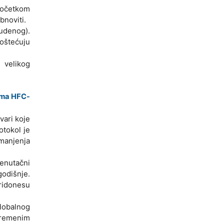
 početkom
bnoviti.
tudenog).
 oštećuju
 velikog
jama HFC-
vari koje
otokol je
manjenja
renutačni
odišnje.
ridonesu
globalnog
vremenim