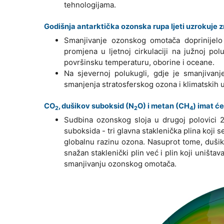
tehnologijama.
Godišnja antarktička ozonska rupa ljeti uzrokuje 
Smanjivanje ozonskog omotača doprinijelo j
promjena u ljetnoj cirkulaciji na južnoj pol
površinsku temperaturu, oborine i oceane.
Na sjevernoj polukugli, gdje je smanjiva
smanjenja stratosferskog ozona i klimatskih u
CO
, dušikov suboksid (N
O) i metan (CH
) imat će
2
2
4
Sudbina ozonskog sloja u drugoj polovici 21
suboksida - tri glavna staklenička plina koji
globalnu razinu ozona. Nasuprot tome, duši
snažan staklenički plin već i plin koji uništ
smanjivanju ozonskog omotača.