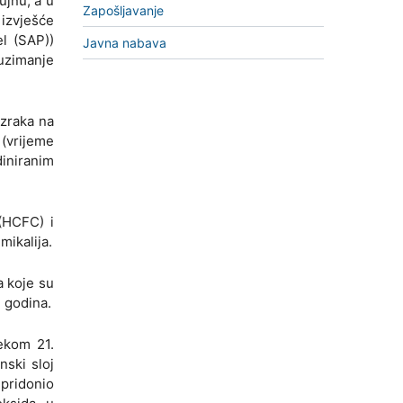
ujnu, a u
Zapošljavanje
izvješće
l (SAP))
Javna nabava
duzimanje
 zraka na
 (vrijeme
iniranim
(HCFC) i
mikalija.
a koje su
 godina.
jekom 21.
nski sloj
pridonio