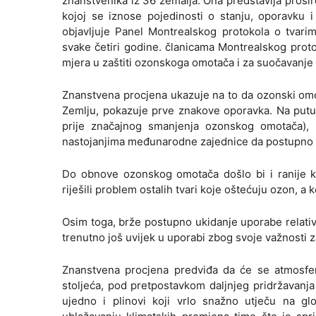
znanstvenika iz 36 zemalja. Ona predstavlja prošire
kojoj se iznose pojedinosti o stanju, oporavku
objavljuje Panel Montrealskog protokola o tvari
svake četiri godine. članicama Montrealskog prot
mjera u zaštiti ozonskoga omotača i za suočavanje
Znanstvena procjena ukazuje na to da ozonski omota
Zemlju, pokazuje prve znakove oporavka. Na putu 
prije značajnog smanjenja ozonskog omotača), k
nastojanjima međunarodne zajednice da postupno u
Do obnove ozonskog omotača došlo bi i ranije ka
riješili problem ostalih tvari koje oštećuju ozon, a 
Osim toga, brže postupno ukidanje uporabe relativ
trenutno još uvijek u uporabi zbog svoje važnosti
Znanstvena procjena predviđa da će se atmosfersk
stoljeća, pod pretpostavkom daljnjeg pridržavanja
ujedno i plinovi koji vrlo snažno utječu na glo