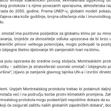
ečio emisije stakleničkih plinova, ekvivalenata ugljikovog di
skog protokola i s njime povezanih sporazuma, atmosferska raz
rasla do 2050. godine. Prema UNEP-u, globalni modeli pokazu
učajeva raka kože godišnje, brojna oštećenja vida i imunološkog
du.
i omotač ima pozitivne posljedice za globalnu klimu jer su mno
ijavanja,
Izvješće za donositelje odluka
upozorava da bi brzo 
lenički plinovi velikoga potencijala, moglo potkopati ta post
izbjegne štetno djelovanje tih zamjenskih tvari na klimu.
 na putu oporavka do sredine ovog stoljeća. Montrealskim pro
olišu - zaštićen je stratosferski ozonski omotač i izbjegnuto 
vršine", izjavio je zamjenik glavnog tajnika UN-a i izvršni direk
lemi. Uspjeh Montrealskog protokola trebao bi potaknuti daljn
otača već i na području borbe protiv klimatskih promjena. Zah
ntrealskog protokola mogu podastrijeti nepobitne dokaze da su
koji će osigurati zaštitu naših globalnih zajedničkih dobara", dod