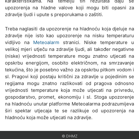
karakteristikama. Na temelju tih rezultata daju se
upozorenja na hladne valove koji mogu biti opasni za
zdravlje ljudi i upute s preporukama o zaštiti.
Treba naglasiti da upozorenje na hladnoću koja djeluje na
zdravlje nije isto kao upozorenje na nisku temperaturu
vidljivo na
Meteoalarm
stranici. Niske temperature u
velikoj mjeri utječu na zdravlje ljudi, ali također negativne
(niske) vrijednosti temperature mogu znatno utjecati na
opskrbu energijom, osobito električnom, na smrzavanje
tekućina, što je posebno važno za opskrbu pitkom vodom i
sl. Pragovi koji postaju kritični za zdravlje u pojedinim se
regijama mogu znatno razlikovati od pragova odnosno
vrijednosti temperature koja može utjecati na privredu,
gospodarstvo, promet, ekonomiju i sl. Stoga upozorenje
na hladnoću unutar platforme Meteoalarma podrazumijeva
širi spektar utjecaja te se razlikuje od upozorenja na
hladnoću koja može utjecati na zdravlje.
© DHMZ