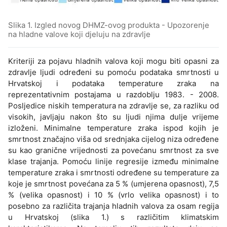
Slika 1. Izgled novog DHMZ-ovog produkta - Upozorenje
na hladne valove koji djeluju na zdravlje
Kriteriji za pojavu hladnih valova koji mogu biti opasni za
zdravlje ljudi određeni su pomoću podataka smrtnosti u
Hrvatskoj i podataka temperature zraka na
reprezentativnim postajama u razdoblju 1983. - 2008.
Posljedice niskih temperatura na zdravlje se, za razliku od
visokih, javljaju nakon što su ljudi njima dulje vrijeme
izloženi. Minimalne temperature zraka ispod kojih je
smrtnost značajno viša od srednjaka cijelog niza određene
su kao granične vrijednosti za povećanu smrtnost za sve
klase trajanja. Pomoću linije regresije između minimalne
temperature zraka i smrtnosti određene su temperature za
koje je smrtnost povećana za 5 % (umjerena opasnost), 7,5
% (velika opasnost) i 10 % (vrlo velika opasnost) i to
posebno za različita trajanja hladnih valova za osam regija
u Hrvatskoj (slika 1.) s različitim klimatskim