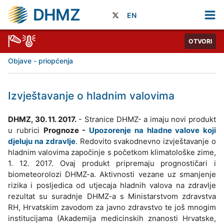
DHMZ
EN
OTVORI
Objave - priopćenja
Izvještavanje o hladnim valovima
DHMZ, 30. 11. 2017.
- Stranice DHMZ- a imaju novi produkt
u rubrici
Prognoze -
Upozorenje na hladne valove koji
djeluju na zdravlje
. Redovito svakodnevno izvještavanje o
hladnim valovima započinje s početkom klimatološke zime,
1. 12. 2017. Ovaj produkt pripremaju prognostičari i
biometeorolozi DHMZ-a. Aktivnosti vezane uz smanjenje
rizika i posljedica od utjecaja hladnih valova na zdravlje
rezultat su suradnje DHMZ-a s Ministarstvom zdravstva
RH, Hrvatskim zavodom za javno zdravstvo te još mnogim
institucijama (Akademija medicinskih znanosti Hrvatske,