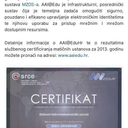
sustava
MZOS-a
. AAI@Edu je infrastrukturni, posrednički
sustav čija je temeljna zadaća omogućiti sigurno,
pouzdano i efikasno upravljanje elektroničkim identitetima
te njihovu uporabu za pristup mrežnim i mrežom
dostupnim resursima.
Detalnije informacije o AAI@EduHr te o rezultatima
službenog certificiranja matičnih ustanova za 2013. godinu
možete pronaći na adresi:
www.aaiedu.hr
.