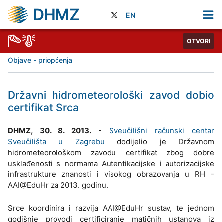
DHMZ
EN
OTVORI
Objave - priopćenja
Državni hidrometeorološki zavod dobio
certifikat Srca
DHMZ, 30. 8. 2013.
-
Sveučilišni računski centar
Sveučilišta u Zagrebu
dodijelio je Državnom
hidrometeorološkom zavodu certifikat zbog dobre
usklađenosti s normama Autentikacijske i autorizacijske
infrastrukture znanosti i visokog obrazovanja u RH -
AAI@EduHr za 2013. godinu.
Srce koordinira i razvija AAI@EduHr sustav, te jednom
godišnje provodi certificiranje matičnih ustanova iz