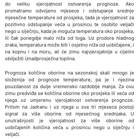
do veliku vjerojatnost ostvarenja prognoze. Ako
promatramo odvojeno mjesece i odstupanje srednje
mjesečne temperature od prosjeka, tada je vjerojatnost za
pozitivno odstupanje veća u prosincu te osobito veljači
nego u siječnju, kada je moguća temperatura oko prosjeka,
ili čak ponegdje malo niža od toga. Uz prodore hladnog
zraka, temperatura može biti i osjetno niža od uobičajene, i
na kopnu i na moru, ali će zimu najvjerojatnije u cijelini
obilježiti iznadprosječna toplina.
Prognoza količine oborine na sezonskoj skali mnogo je
složenija od prognoze temperature, pa je i njezina
pouzdanost za dulje vremensko razdoblje manja. Za ovu
zimu predviđa se količina oborine oko prosjeka ili veća od
njega uz umjerenu vjerojatnost ostvarenja prognoze.
Pritom na Jadranu i uz njega u sva tri mjeseca postoji
signal za više oborine od mjesečnog srednjaka. U
unutrašnjosti je vjerojatnost za više oborine od
uobičajenih količina veća u prosincu nego u siječnju i
veljači.