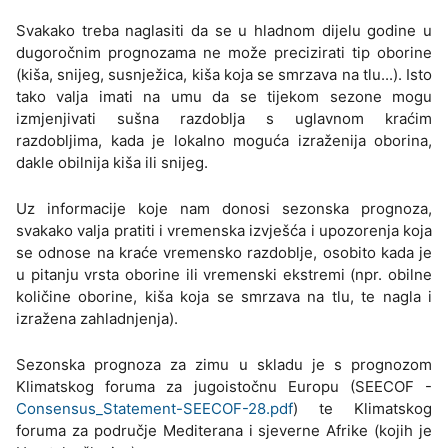
Svakako treba naglasiti da se u hladnom dijelu godine u
dugoročnim prognozama ne može precizirati tip oborine
(kiša, snijeg, susnježica, kiša koja se smrzava na tlu...). Isto
tako valja imati na umu da se tijekom sezone mogu
izmjenjivati sušna razdoblja s uglavnom kraćim
razdobljima, kada je lokalno moguća izraženija oborina,
dakle obilnija kiša ili snijeg.
Uz informacije koje nam donosi sezonska prognoza,
svakako valja pratiti i vremenska izvješća i upozorenja koja
se odnose na kraće vremensko razdoblje, osobito kada je
u pitanju vrsta oborine ili vremenski ekstremi (npr. obilne
količine oborine, kiša koja se smrzava na tlu, te nagla i
izražena zahladnjenja).
Sezonska prognoza za zimu u skladu je s prognozom
Klimatskog foruma za jugoistočnu Europu (SEECOF -
Consensus_Statement-SEECOF-28.pdf
) te Klimatskog
foruma za područje Mediterana i sjeverne Afrike (kojih je