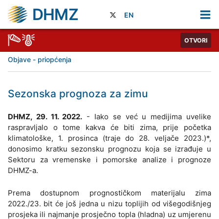
DHMZ
EN
OTVORI
Objave - priopćenja
Sezonska prognoza za zimu
DHMZ, 29. 11. 2022.
- Iako se već u medijima uvelike
raspravljalo o tome kakva će biti zima, prije početka
klimatološke, 1. prosinca (traje do 28. veljače 2023.)*,
donosimo kratku sezonsku prognozu koja se izrađuje u
Sektoru za vremenske i pomorske analize i prognoze
DHMZ-a.
Prema dostupnom prognostičkom materijalu zima
2022./23. bit će još jedna u nizu toplijih od višegodišnjeg
prosjeka ili najmanje prosječno topla (hladna) uz umjerenu