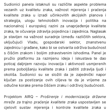
Sudionici panela istaknuli su različite aspekte problema
vezanih uz kvalitetu zraka, važnost mjerenja i praćenja
kvalitete zraka u izradi učinkovitih akcijskih planova i
strategija, ulogu tehnoloških inovacija i politika na
nacionalnoj i europskoj razini za unaprjeđenje kvalitete
zraka, te očuvanje zdravlja pojedinca i zajednica. Naglasak
je stavljen na važnost suradnje između različitih sektora,
uključujući Vladu, gospodarski sektor, znanstvenu
zajednicu i građane, kako bi se ostvarila održiva budućnost
s čišćim zrakom i boljim zdravstvenim ishodima. Panel je
pružio platformu za razmjenu ideja i iskustava te dao
poticaj daljnjem razvoju inovacija i aktivnosti usmjerenih
prema poboljšanju kvalitete zraka i zaštiti zdravlja ljudi i
okoliša. Sudionici su se složili da je zajednički napor
ključan za postizanje ovih ciljeva te da je vrijeme za
odlučne korake prema čišćem zraku i održivoj budućnosti.
Projektom AIRQ –
Proširenje i modernizacija državne
mreže za trajno praćenje kvalitete zraka
uspostavljen se
cjelovit sustav mjerenja i kontrole kvalitete zraka u