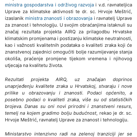
ministra gospodarstva i održivog razvoja
i v.d. ravnateljica
Uprave za klimatske aktivnosti te dr. sc. Hrvoje Meštrić,
izaslanik
ministra znanosti i obrazovanja
i ravnatelj Uprave
za znanost i tehnologiju. U svojim obraćanjima istaknuli su
značaj rezultata projekta AIRQ za prilagodbu Hrvatske
klimatskim promjenama i postizanju klimatske neutralnosti,
kao i važnosti kvalitetnih podataka o kvaliteti zraka koji će
znanstvenoj zajednici omogućiti bolje razumijevanje stanja
okoliša, praćenje promjene tijekom vremena i njihovog
utjecaja na kvalitetu života.
Rezultati projekta AIRQ, uz značajan doprinos
unaprjeđenju kvalitete zraka u Hrvatskoj, stvaraju i nove
prilike u obrazovanju i znanosti. Podaci općenito, a
posebno podaci o kvaliteti zraka, više su od statističkih
brojeva. Danas su oni novi prirodni i znanstveni resurs,
temelj na kojem gradimo bolju budućnost
, rekao je dr. sc.
Hrvoje Meštrić, ravnatelj Uprave za znanost i tehnologiju.
Ministarstvo intenzivno radi na zelenoj tranziciji jer se