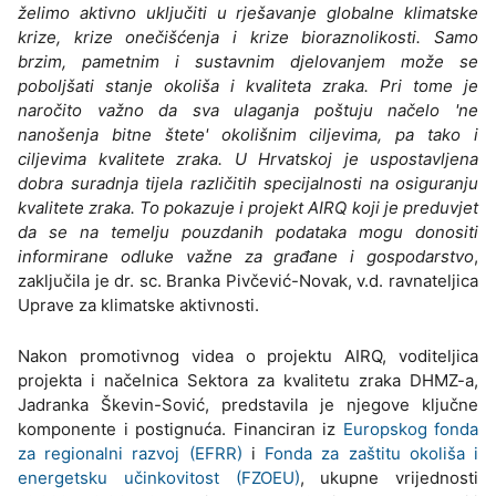
želimo aktivno uključiti u rješavanje globalne klimatske
krize, krize onečišćenja i krize bioraznolikosti. Samo
brzim, pametnim i sustavnim djelovanjem može se
poboljšati stanje okoliša i kvaliteta zraka. Pri tome je
naročito važno da sva ulaganja poštuju načelo 'ne
nanošenja bitne štete' okolišnim ciljevima, pa tako i
ciljevima kvalitete zraka. U Hrvatskoj je uspostavljena
dobra suradnja tijela različitih specijalnosti na osiguranju
kvalitete zraka. To pokazuje i projekt AIRQ koji je preduvjet
da se na temelju pouzdanih podataka mogu donositi
informirane odluke važne za građane i gospodarstvo
,
zaključila je dr. sc. Branka Pivčević-Novak, v.d. ravnateljica
Uprave za klimatske aktivnosti.
Nakon promotivnog videa o projektu AIRQ, voditeljica
projekta i načelnica Sektora za kvalitetu zraka DHMZ-a,
Jadranka Škevin-Sović, predstavila je njegove ključne
komponente i postignuća. Financiran iz
Europskog fonda
za regionalni razvoj (EFRR)
i
Fonda za zaštitu okoliša i
energetsku učinkovitost (FZOEU)
, ukupne vrijednosti