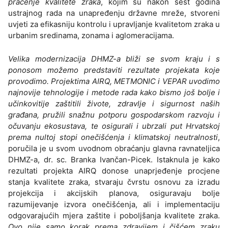
praćenje kvalitete zraka
, kojim su nakon šest godina
ustrajnog rada na unapređenju državne mreže, stvoreni
uvjeti za efikasniju kontrolu i upravljanje kvalitetom zraka u
urbanim sredinama, zonama i aglomeracijama.
Velika modernizacija DHMZ-a bliži se svom kraju i s
ponosom možemo predstaviti rezultate projekata koje
provodimo. Projektima AIRQ, METMONIC i VEPAR uvodimo
najnovije tehnologije i metode rada kako bismo još bolje i
učinkovitije zaštitili živote, zdravlje i sigurnost naših
građana, pružili snažnu potporu gospodarskom razvoju i
očuvanju ekosustava, te osigurali i ubrzali put Hrvatskoj
prema nultoj stopi onečišćenja i klimatskoj neutralnosti
,
poručila je u svom uvodnom obraćanju glavna ravnateljica
DHMZ-a, dr. sc. Branka Ivančan-Picek. Istaknula je kako
rezultati projekta AIRQ donose unaprjeđenje procjene
stanja kvalitete zraka, stvaraju čvrstu osnovu za izradu
projekcija i akcijskih planova, osiguravaju bolje
razumijevanje izvora onečišćenja, ali i implementaciju
odgovarajućih mjera zaštite i poboljšanja kvalitete zraka.
Ovo nije samo korak prema zdravijem i čišćem zraku