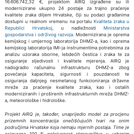
16.606.742,32 €, projektom AIRQ izgrađene su ili
modernizirane ukupno 24 postaje za trajno praćenje
kvalitete zraka diljem Hrvatske, čiji su podaci građanima
dostupni u realnom vremenu na portalu
Kvaliteta zraka u
Republici Hrvatskoj
, u nadležnosti
Ministarstva
gospodarstva i održivog razvoja
. Modernizirana je oprema
kemijskog i umjernog laboratorija DHMZ-a, kao i oprema
kemijskog laboratorija IMI-ja instrumentima potrebnima za
analizu uzoraka oborine, lebdećih čestica i zraka te za
osiguranje sljedivosti i kvalitete mjerenja. AIRQ je
nadogradio računalnu infrastrukturu DHMZ-a zbog
povećanja kapaciteta, sigurnosti i pouzdanosti te
osiguranja daljnjeg nesmetanog funkcioniranja državne
mreže za praćenje kvalitete zraka, kao i ostalih
moderniziranih i proširenih infrastrukturnih mreža DHMZ-
a, meteorološke i hidrološke.
Projekt AIRQ je, također, unaprijedio model za procjenu
prizemnih koncentracija onečišćujućih tvari na onim
područjima Hrvatske koja nemaju mjernih postaja. Time je
osigurana 100 % pokrivenost stanovništva u urbanim