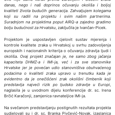
danas, nego i naš doprinos očuvanju okoliša i boljoj
kvaliteti života budućih generacija. Zahvaljujem kolegama
koji su radili na projektu i svim našim partnerima.
Suradnjom na projektima poput AIRQ-a zajedno gradimo
bolju budućnost za Hrvatsku
, zaključila je Ivančan-Picek.
Projektom je uspostavljen cjelovit sustav mjerenja i
kontrole kvalitete zraka u Hrvatskoj u svrhu zadovoljenja
europskih i nacionalnih kriterija o očuvanju zdravlja ljudi i
okoliša.
Ovaj projekt značajan je, ne samo zbog jačanja
kapaciteta DHMZ-a i IMI-ja, već i za sve stanovnike
Hrvatske jer je povećan udio stanovništva obuhvaćenog
podacima o kvaliteti zraka upravo u trenutku kada je
evidentno da je onečišćeni zrak okolišni čimbenik koji
predstavlja najveći rizik po ljudsko zdravlje u Europi
,
naglasila je u uvodnom dijelu konferencije dr. sc. Irena
Brčić Karačonji, zamjenica ravnateljice IMI-ja.
Na svečanom predstavljanju postignutih rezultata projekta
sudjelovali su i dr. sc. Branka Pivčević-Novak, izaslanica