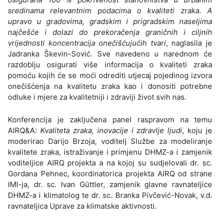
sredinama relevantnim podacima o kvaliteti zraka. A
upravo u gradovima, gradskim i prigradskim naseljima
najčešće i dolazi do prekoračenja graničnih i ciljnih
vrijednosti koncentracija onečišćujućih tvari
, naglasila je
Jadranka Škevin-Sović. Sve navedeno u narednom će
razdoblju osigurati više informacija o kvaliteti zraka
pomoću kojih će se moći odrediti utjecaj pojedinog izvora
onečišćenja na kvalitetu zraka kao i donositi potrebne
odluke i mjere za kvalitetniji i zdraviji život svih nas.
Konferencija je zaključena panel raspravom na temu
AIRQ&A:
Kvaliteta zraka, inovacije i zdravlje ljudi
, koju je
moderirao Darijo Brzoja, voditelj Službe za modeliranje
kvalitete zraka, istraživanje i primjenu DHMZ-a i zamjenik
voditeljice AIRQ projekta a na kojoj su sudjelovali dr. sc.
Gordana Pehnec, koordinatorica projekta AIRQ od strane
IMI-ja, dr. sc. Ivan Güttler, zamjenik glavne ravnateljice
DHMZ-a i klimatolog te dr. sc. Branka Pivčević-Novak, v.d.
ravnateljica Uprave za klimatske aktivnosti.