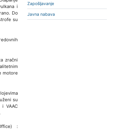
Zapošljavanje
vulkana i
irano. Do
Javna nabava
strofe su
 redovnih
za zračni
alitetnim
ve motore
lojevima
duženi su
i i VAAC
.
fice) :