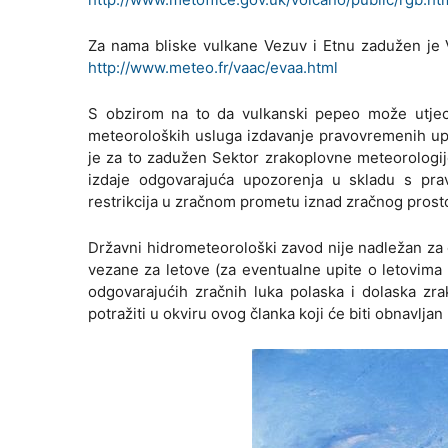
Za nama bliske vulkane Vezuv i Etnu zadužen je
http://www.meteo.fr/vaac/evaa.html
S obzirom na to da vulkanski pepeo može utjeca
meteoroloških usluga izdavanje pravovremenih u
je za to zadužen Sektor zrakoplovne meteorologije
izdaje odgovarajuća upozorenja u skladu s prav
restrikcija u zračnom prometu iznad zračnog prosto
Državni hidrometeorološki zavod nije nadležan za 
vezane za letove (za eventualne upite o letovima i
odgovarajućih zračnih luka polaska i dolaska zr
potražiti u okviru ovog članka koji će biti obnavlja