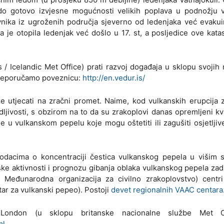
bi do gotovo izvjesne mogućnosti velikih poplava u podnožju 
ovnika iz ugroženih područja sjeverno od ledenjaka već evaku
a je otopila ledenjak već došlo u 17. st, a posljedice ove kata
 / Icelandic Met Office) prati razvoj događaja u sklopu svojih
e preporučamo poveznicu:
http://en.vedur.is/
e utjecati na zračni promet. Naime, kod vulkanskih erupcija 
jivosti, s obzirom na to da su zrakoplovi danas opremljeni kv
e u vulkanskom pepelu koje mogu oštetiti ili zagušiti osjetlji
odacima o koncentraciji čestica vulkanskog pepela u višim s
nske aktivnosti i prognozu gibanja oblaka vulkanskog pepela za
 - Međunarodna organizacija za civilno zrakoplovstvo) centr
ar za vulkanski pepeo). Postoji
devet regionalnih VAAC centara
ondon (u sklopu britanske nacionalne službe Met Of
ml