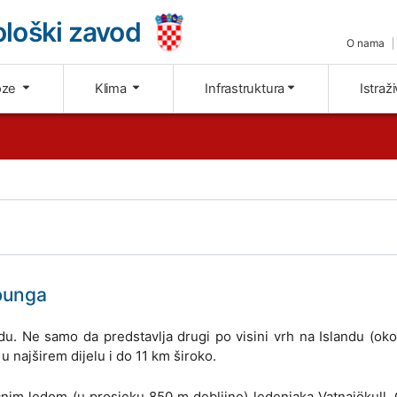
loški zavod
O nama
oze
Klima
Infrastruktura
Istraž
rbunga
du. Ne samo da predstavlja drugi po visini vrh na Islandu (o
u najširem dijelu i do 11 km široko.
čnim ledom (u prosjeku 850 m debljine) ledenjaka Vatnajökull.