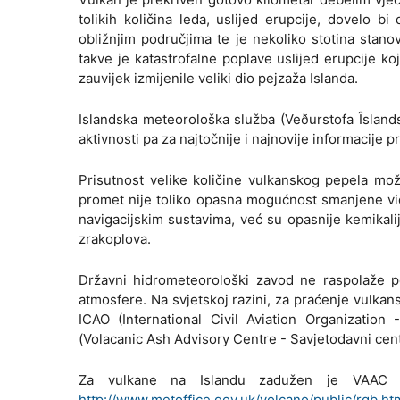
tolikih količina leda, uslijed erupcije, dovelo 
obližnjim područjima te je nekoliko stotina stan
takve je katastrofalne poplave uslijed erupcije koj
zauvijek izmijenile veliki dio pejzaža Islanda.
Islandska meteorološka služba (Veðurstofa Îslands
aktivnosti pa za najtočnije i najnovije informacij
Prisutnost velike količine vulkanskog pepela mož
promet nije toliko opasna mogućnost smanjene vidl
navigacijskim sustavima, već su opasnije kemikalij
zrakoplova.
Državni hidrometeorološki zavod ne raspolaže p
atmosfere. Na svjetskoj razini, za praćenje vulka
ICAO (International Civil Aviation Organization
(Volacanic Ash Advisory Centre - Savjetodavni cent
Za vulkane na Islandu zadužen je VAAC L
http://www.metoffice.gov.uk/volcano/public/rgb.ht