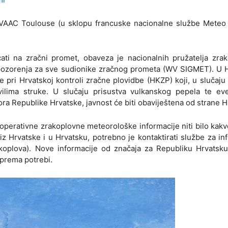
 VAAC Toulouse (u sklopu francuske nacionalne službe Meteo 
ti na zračni promet, obaveza je nacionalnih pružatelja zrak
pozorenja za sve sudionike zračnog prometa (WV SIGMET). U H
 pri Hrvatskoj kontroli zračne plovidbe (HKZP) koji, u slučaju
ilima struke. U slučaju prisustva vulkanskog pepela te eve
ra Republike Hrvatske, javnost će biti obaviještena od strane 
operativne zrakoplovne meteorološke informacije niti bilo kakv
z Hrvatske i u Hrvatsku, potrebno je kontaktirati službe za in
akoplova). Nove informacije od značaja za Republiku Hrvatsk
n prema potrebi.