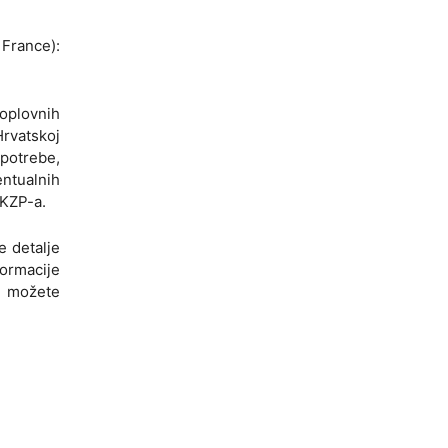
France):
oplovnih
rvatskoj
 potrebe,
ntualnih
HKZP-a.
e detalje
formacije
u možete