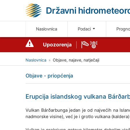
Državni hidrometeoro
Naslovnica
Podaci
Progn
Upozorenja
Naslovnica
Objave, najave, natječaji
Objave - priopćenja
Erupcija islandskog vulkana Bárða
Vulkan Bárðarbunga jedan je od najvećih na Islan
nadmorske visine), već je i grotlo vulkana (kaldera) 
Vulkan je prekriven gotovo kilometar debelim vje