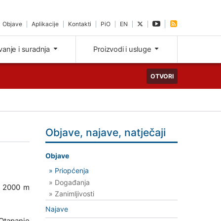
Objave
Aplikacije
Kontakti
PiO
EN
ivanje i suradnja
Proizvodi i usluge
OTVORI
Objave, najave, natječaji
Objave
» Priopćenja
» Događanja
ko 2000 m
» Zanimljivosti
Najave
 Otapanje