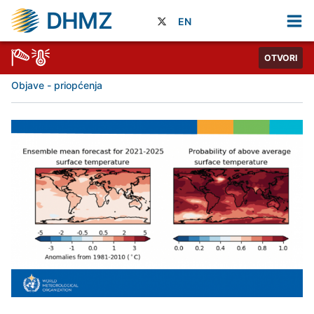
DHMZ
EN
OTVORI
Objave - priopćenja