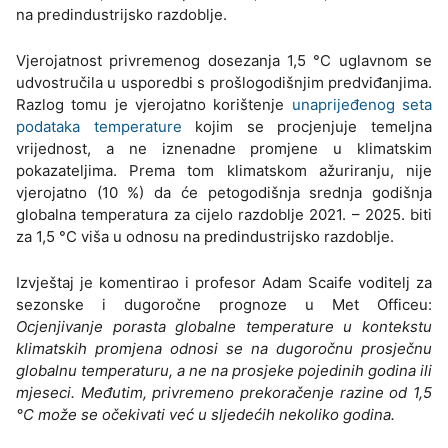
na predindustrijsko razdoblje.
Vjerojatnost privremenog dosezanja 1,5 °C uglavnom se
udvostručila u usporedbi s prošlogodišnjim predviđanjima.
Razlog tomu je vjerojatno korištenje
unaprijeđenog seta
podataka temperature
kojim se procjenjuje temeljna
vrijednost, a ne iznenadne promjene u klimatskim
pokazateljima. Prema tom klimatskom ažuriranju, nije
vjerojatno (10 %) da će petogodišnja srednja godišnja
globalna temperatura za cijelo razdoblje 2021. – 2025. biti
za 1,5 °C viša u odnosu na predindustrijsko razdoblje.
Izvještaj je komentirao i profesor Adam Scaife voditelj za
sezonske i dugoročne prognoze u Met Officeu:
Ocjenjivanje porasta globalne temperature u kontekstu
klimatskih promjena odnosi se na dugoročnu prosječnu
globalnu temperaturu, a ne na prosjeke pojedinih godina ili
mjeseci. Međutim, privremeno prekoračenje razine od 1,5
°C može se očekivati već u sljedećih nekoliko godina.