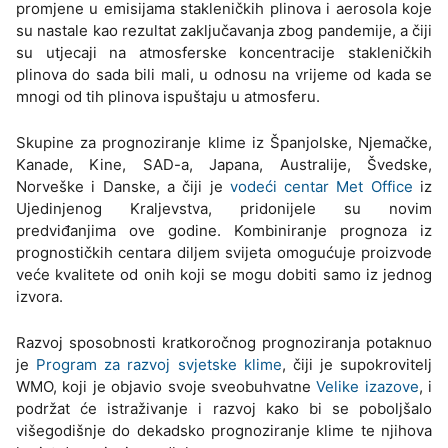
promjene u emisijama stakleničkih plinova i aerosola koje
su nastale kao rezultat zaključavanja zbog pandemije, a čiji
su utjecaji na atmosferske koncentracije stakleničkih
plinova do sada bili mali, u odnosu na vrijeme od kada se
mnogi od tih plinova ispuštaju u atmosferu.
Skupine za prognoziranje klime iz Španjolske, Njemačke,
Kanade, Kine, SAD-a, Japana, Australije, Švedske,
Norveške i Danske, a čiji je
vodeći centar Met Office
iz
Ujedinjenog Kraljevstva, pridonijele su novim
predviđanjima ove godine. Kombiniranje prognoza iz
prognostičkih centara diljem svijeta omogućuje proizvode
veće kvalitete od onih koji se mogu dobiti samo iz jednog
izvora.
Razvoj sposobnosti kratkoročnog prognoziranja potaknuo
je
Program za razvoj svjetske klime
, čiji je supokrovitelj
WMO, koji je objavio svoje sveobuhvatne
Velike izazove
, i
podržat će istraživanje i razvoj kako bi se poboljšalo
višegodišnje do dekadsko prognoziranje klime te njihova