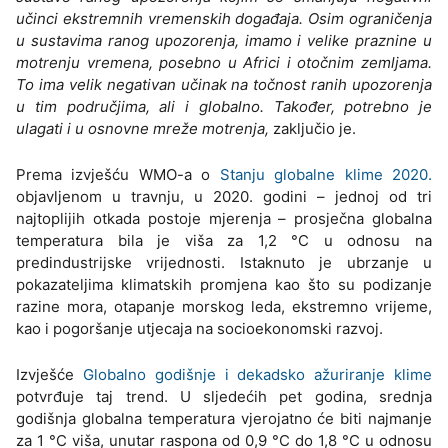
učinci ekstremnih vremenskih događaja. Osim ograničenja
u sustavima ranog upozorenja, imamo i velike praznine u
motrenju vremena, posebno u Africi i otočnim zemljama.
To ima velik negativan učinak na točnost ranih upozorenja
u tim područjima, ali i globalno. Također, potrebno je
ulagati i u osnovne mreže motrenja,
zaključio je.
Prema izvješću WMO-a o
Stanju globalne klime 2020.
objavljenom u travnju, u 2020. godini – jednoj od tri
najtoplijih otkada postoje mjerenja – prosječna globalna
temperatura bila je viša za 1,2 °C u odnosu na
predindustrijske vrijednosti. Istaknuto je ubrzanje u
pokazateljima klimatskih promjena kao što su podizanje
razine mora, otapanje morskog leda, ekstremno vrijeme,
kao i pogoršanje utjecaja na socioekonomski razvoj.
Izvješće
Globalno godišnje i dekadsko ažuriranje klime
potvrđuje taj trend. U sljedećih pet godina, srednja
godišnja globalna temperatura vjerojatno će biti najmanje
za 1 °C viša, unutar raspona od 0,9 °C do 1,8 °C u odnosu