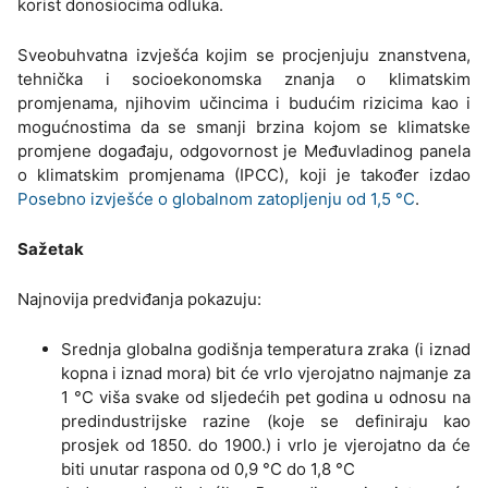
korist donosiocima odluka.
Sveobuhvatna izvješća kojim se procjenjuju znanstvena,
tehnička i socioekonomska znanja o klimatskim
promjenama, njihovim učincima i budućim rizicima kao i
mogućnostima da se smanji brzina kojom se klimatske
promjene događaju, odgovornost je Međuvladinog panela
o klimatskim promjenama (IPCC), koji je također izdao
Posebno izvješće o globalnom zatopljenju od 1,5 °C
.
Sažetak
Najnovija predviđanja pokazuju:
Srednja globalna godišnja temperatura zraka (i iznad
kopna i iznad mora) bit će vrlo vjerojatno najmanje za
1 °C viša svake od sljedećih pet godina u odnosu na
predindustrijske razine (koje se definiraju kao
prosjek od 1850. do 1900.) i vrlo je vjerojatno da će
biti unutar raspona od 0,9 °C do 1,8 °C