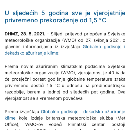
U sljedećih 5 godina sve je vjerojatnije
privremeno prekoračenje od 1,5 °C
DHMZ, 28. 5. 2021.
- Slijedi prijevod priopćenja Svjetske
meteorološke organizacije (WMO) od 27. svibnja 2021. o
glavnim informacijama iz izvještaja
Globalno godišnje i
dekadsko ažuriranje klime
:
Prema novim ažuriranim klimatskim podacima Svjetske
meteorološke organizacije (WMO), vjerojatnost je 40 % da
će prosječni porast godišnje globalne temperature zraka
privremeno dostići 1,5 °C u odnosu na predindustrisjko
razdoblje, barem u jednoj od sljedećih pet godina. Ova
vjerojatnost se s vremenom povećava.
Prema izvještaju
Globalno godišnje i dekadsko ažuriranje
klime
koje izdaje britanska meteorološka služba (Met
Office), WMO-ov vodeći klimatski centar, postoji