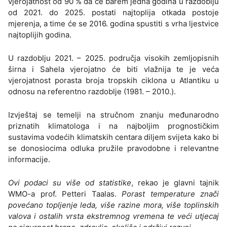
vjerojatnost od 90 % da će barem jedna godina u razdoblju
od 2021. do 2025. postati najtoplija otkada postoje
mjerenja, a time će se 2016. godina spustiti s vrha ljestvice
najtoplijih godina.
U razdoblju 2021. – 2025. područja visokih zemljopisnih
širna i Sahela vjerojatno će biti vlažnija te je veća
vjerojatnost porasta broja tropskih ciklona u Atlantiku u
odnosu na referentno razdoblje (1981. – 2010.).
Izvještaj se temelji na stručnom znanju međunarodno
priznatih klimatologa i na najboljim prognostičkim
sustavima vodećih klimatskih centara diljem svijeta kako bi
se donosiocima odluka pružile pravodobne i relevantne
informacije.
Ovi podaci su više od statistike
, rekao je glavni tajnik
WMO-a prof. Petteri Taalas.
Porast temperature znači
povećano topljenje leda, više razine mora, više toplinskih
valova i ostalih vrsta ekstremnog vremena te veći utjecaj