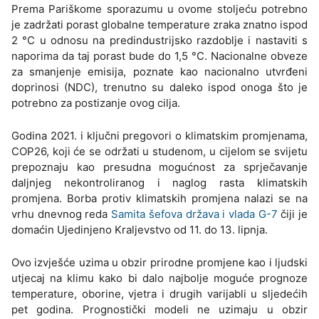
Prema Pariškome sporazumu u ovome stoljeću potrebno
je zadržati porast globalne temperature zraka znatno ispod
2 °C u odnosu na predindustrijsko razdoblje i nastaviti s
naporima da taj porast bude do 1,5 °C. Nacionalne obveze
za smanjenje emisija, poznate kao nacionalno utvrđeni
doprinosi (NDC), trenutno su daleko ispod onoga što je
potrebno za postizanje ovog cilja.
Godina 2021. i ključni pregovori o klimatskim promjenama,
COP26, koji će se održati u studenom, u cijelom se svijetu
prepoznaju kao presudna mogućnost za sprječavanje
daljnjeg nekontroliranog i naglog rasta klimatskih
promjena. Borba protiv klimatskih promjena nalazi se na
vrhu dnevnog reda
Samita šefova država i vlada G-7
čiji je
domaćin Ujedinjeno Kraljevstvo od 11. do 13. lipnja.
Ovo izvješće uzima u obzir prirodne promjene kao i ljudski
utjecaj na klimu kako bi dalo najbolje moguće prognoze
temperature, oborine, vjetra i drugih varijabli u sljedećih
pet godina. Prognostički modeli ne uzimaju u obzir