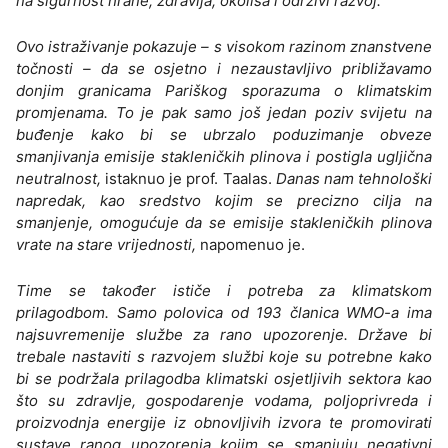
na sigurnost hrane, zdravlja, okoliša i održivi razvoj.
Ovo istraživanje pokazuje – s visokom razinom znanstvene
točnosti – da se osjetno i nezaustavljivo približavamo
donjim granicama Pariškog sporazuma o klimatskim
promjenama. To je pak samo još jedan poziv svijetu na
buđenje kako bi se ubrzalo poduzimanje obveze
smanjivanja emisije stakleničkih plinova i postigla ugljična
neutralnost,
istaknuo je prof. Taalas.
Danas nam tehnološki
napredak, kao sredstvo kojim se precizno cilja na
smanjenje, omogućuje da se emisije stakleničkih plinova
vrate na stare vrijednosti,
napomenuo je.
Time se također ističe i potreba za klimatskom
prilagodbom. Samo polovica od 193 članica WMO-a ima
najsuvremenije službe za rano upozorenje. Države bi
trebale nastaviti s razvojem službi koje su potrebne kako
bi se podržala prilagodba klimatski osjetljivih sektora kao
što su zdravlje, gospodarenje vodama, poljoprivreda i
proizvodnja energije iz obnovljivih izvora te promovirati
sustave ranog upozorenja kojim se smanjuju negativni