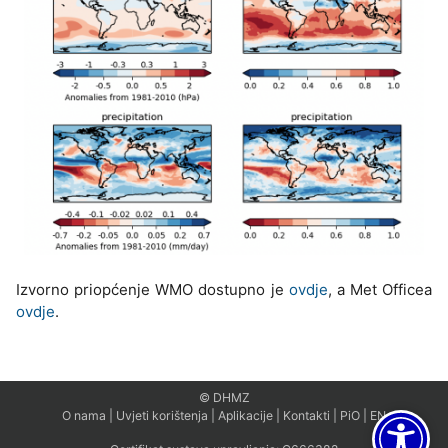
Izvorno priopćenje WMO dostupno je
ovdje
, a Met Officea
ovdje
.
© DHMZ
O nama
|
Uvjeti korištenja
|
Aplikacije
|
Kontakti
|
PiO
|
EN