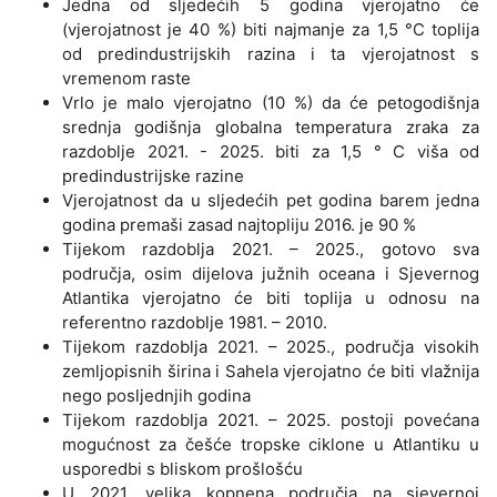
Jedna od sljedećih 5 godina vjerojatno će
(vjerojatnost je 40 %) biti najmanje za 1,5 °C toplija
od predindustrijskih razina i ta vjerojatnost s
vremenom raste
Vrlo je malo vjerojatno (10 %) da će petogodišnja
srednja godišnja globalna temperatura zraka za
razdoblje 2021. - 2025. biti za 1,5 ° C viša od
predindustrijske razine
Vjerojatnost da u sljedećih pet godina barem jedna
godina premaši zasad najtopliju 2016. je 90 %
Tijekom razdoblja 2021. – 2025., gotovo sva
područja, osim dijelova južnih oceana i Sjevernog
Atlantika vjerojatno će biti toplija u odnosu na
referentno razdoblje 1981. – 2010.
Tijekom razdoblja 2021. – 2025., područja visokih
zemljopisnih širina i Sahela vjerojatno će biti vlažnija
nego posljednjih godina
Tijekom razdoblja 2021. – 2025. postoji povećana
mogućnost za češće tropske ciklone u Atlantiku u
usporedbi s bliskom prošlošću
U 2021. velika kopnena područja na sjevernoj