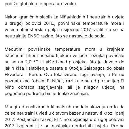
podiže globalno temperaturu zraka.
Nakon graničnih slabih La Niña/hladnih i neutralnih uvjeta
u drugoj polovici 2016., površinske temperature mora i
većina atmosferskih polja u siječnju 2017. vratili su se na
neutralnije ENSO razine, što se nastavilo do sada.
Međutim, površinske temperature mora u krajnjem
istočnom Tihom oceanu tijekom veljače i ožujka povećale
su se na 2,0 °C ili više iznad prosjeka, što je dovelo do
jakih kiša i slabljenja pasata s Otočja Galapagos do obala
Ekvadora i Perua. Ovo lokalizirano zagrijavanje, u Peruu
poznato kao "obalni El Niño", razlikuje se od poznatijeg El
Niño obrasca zagrijavanja, ali je njegov utjecaj na
pogođena područja bio jednako značajan.
Mnogi od analiziranih klimatskih modela ukazuju na to da
će se neutralni uvjeti u čitavom bazenu nastaviti kroz lipanj
2017. Posljedični razvoj El Niño događaja u drugoj polovici
2017. izgledniji je od nastavka neutralnih uvjeta. Prema