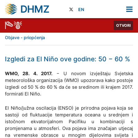
DHMZ
EN
OTVORI
Objave - priopćenja
Izgledi za El Niño ove godine: 50 − 60 %
WMO, 28. 4. 2017.
− U novom izvještaju Svjetska
meteorološka organizacija (WMO) upozorava kako postoje
izgledi od 50 % do 60 % da će se sredinom ili krajem 2017.
formirati El Niño.
El Niño/južna oscilacija (ENSO) je prirodna pojava koja se
sastoji od fluktuacije temperatura oceana u srednjem i
istočnom ekvatorijalnom Pacifiku u kombinaciji s
promjenama u atmosferi. Ova pojava ima značajan utjecaj
na vremenske obrasce u mnogim dijelovima svijeta i