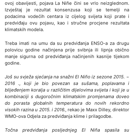
ovoj obavijesti, pojava La Niñe čini se vrlo neizglednom.
Izvještaj je rezultat konsenzusa koji se temelji na
podacima vodećih centara iz cijelog svijeta koji prate i
predviđaju ovu pojavu, kao i stručne procjene rezultata
klimatskih modela.
Treba imati na umu da su predviđanja ENSO-a za drugu
polovicu godine načinjena prije svibnja ili lipnja obično
manje sigurna od predviđanja načinjenih kasnije tijekom
godine.
Još su svježa sjećanja na snažni El Niño iz sezone 2015. −
2016 ., koji je bio povezan sa sušama, poplavama i
blijeđenjem koralja u različitim dijelovima svijeta i koji je u
kombinaciji s dugoročnim klimatskim promjenama doveo
do porasta globalnih temperatura do novih rekordno
visokih razina u 2015. i 2016.
, rekao je Maxx Dilley, direktor
WMO-ova Odjela za predviđanja klime i prilagodbe.
Točna predviđanja posljednjeg El Niña spasila su