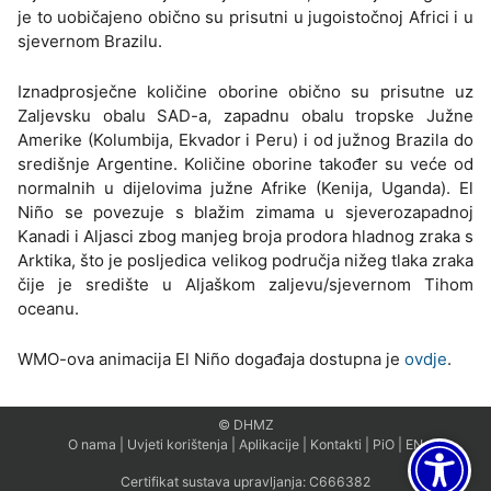
je to uobičajeno obično su prisutni u jugoistočnoj Africi i u
sjevernom Brazilu.
Iznadprosječne količine oborine obično su prisutne uz
Zaljevsku obalu SAD-a, zapadnu obalu tropske Južne
Amerike (Kolumbija, Ekvador i Peru) i od južnog Brazila do
središnje Argentine. Količine oborine također su veće od
normalnih u dijelovima južne Afrike (Kenija, Uganda). El
Niño se povezuje s blažim zimama u sjeverozapadnoj
Kanadi i Aljasci zbog manjeg broja prodora hladnog zraka s
Arktika, što je posljedica velikog područja nižeg tlaka zraka
čije je središte u Aljaškom zaljevu/sjevernom Tihom
oceanu.
WMO-ova animacija El Niño događaja dostupna je
ovdje
.
© DHMZ
O nama
|
Uvjeti korištenja
|
Aplikacije
|
Kontakti
|
PiO
|
EN
Certifikat sustava upravljanja:
C666382