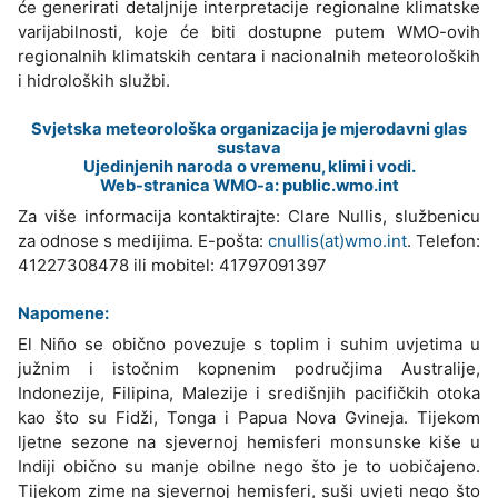
će generirati detaljnije interpretacije regionalne klimatske
varijabilnosti, koje će biti dostupne putem WMO-ovih
regionalnih klimatskih centara i nacionalnih meteoroloških
i hidroloških službi.
Svjetska meteorološka organizacija je mjerodavni glas
sustava
Ujedinjenih naroda o vremenu, klimi i vodi.
Web-stranica WMO-a: public.wmo.int
Za više informacija kontaktirajte: Clare Nullis, službenicu
za odnose s medijima. E-pošta:
cnullis(at)wmo.int
. Telefon:
41227308478 ili mobitel: 41797091397
Napomene:
El Niño se obično povezuje s toplim i suhim uvjetima u
južnim i istočnim kopnenim područjima Australije,
Indonezije, Filipina, Malezije i središnjih pacifičkih otoka
kao što su Fidži, Tonga i Papua Nova Gvineja. Tijekom
ljetne sezone na sjevernoj hemisferi monsunske kiše u
Indiji obično su manje obilne nego što je to uobičajeno.
Tijekom zime na sjevernoj hemisferi, suši uvjeti nego što