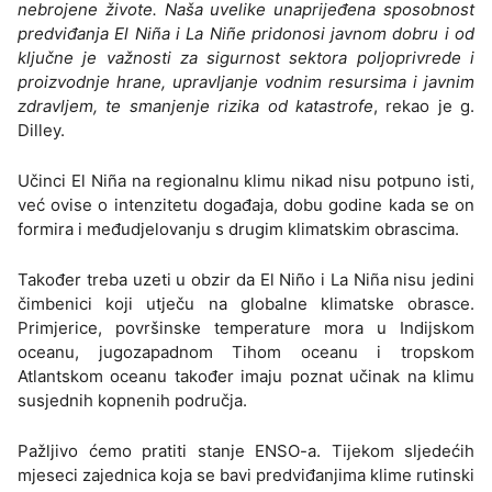
nebrojene živote. Naša uvelike unaprijeđena sposobnost
predviđanja El Niña i La Niñe pridonosi javnom dobru i od
ključne je važnosti za sigurnost sektora poljoprivrede i
proizvodnje hrane, upravljanje vodnim resursima i javnim
zdravljem, te smanjenje rizika od katastrofe
, rekao je g.
Dilley.
Učinci El Niña na regionalnu klimu nikad nisu potpuno isti,
već ovise o intenzitetu događaja, dobu godine kada se on
formira i međudjelovanju s drugim klimatskim obrascima.
Također treba uzeti u obzir da El Niño i La Niña nisu jedini
čimbenici koji utječu na globalne klimatske obrasce.
Primjerice, površinske temperature mora u Indijskom
oceanu, jugozapadnom Tihom oceanu i tropskom
Atlantskom oceanu također imaju poznat učinak na klimu
susjednih kopnenih područja.
Pažljivo ćemo pratiti stanje ENSO-a. Tijekom sljedećih
mjeseci zajednica koja se bavi predviđanjima klime rutinski