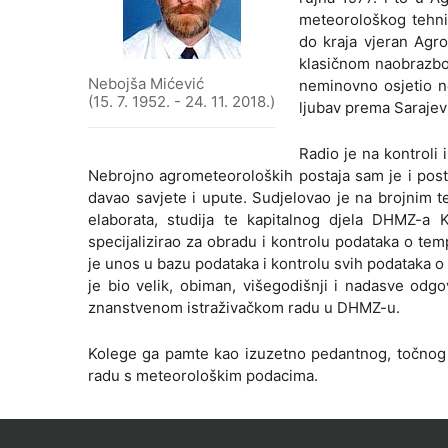
meteorološkog tehnič
do kraja vjeran Agr
klasičnom naobrazbo
Nebojša Mićević
neminovno osjetio ne
(15. 7. 1952. - 24. 11. 2018.)
ljubav prema Sarajevu 
Radio je na kontroli
Nebrojno agrometeoroloških postaja sam je i posta
davao savjete i upute. Sudjelovao je na brojnim t
elaborata, studija te kapitalnog djela DHMZ-a
specijalizirao za obradu i kontrolu podataka o te
je unos u bazu podataka i kontrolu svih podataka o 
je bio velik, obiman, višegodišnji i nadasve odg
znanstvenom istraživačkom radu u DHMZ-u.
Kolege ga pamte kao izuzetno pedantnog, točnog i
radu s meteorološkim podacima.