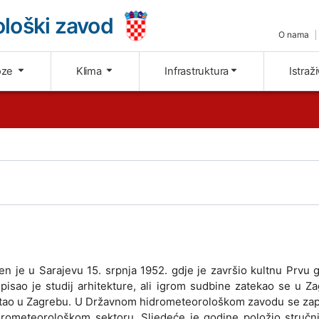
loški zavod
O nama
oze
Klima
Infrastruktura
Istraž
n je u Sarajevu 15. srpnja 1952. gdje je završio kultnu Prvu 
pisao je studij arhitekture, ali igrom sudbine zatekao se u Z
ostao u Zagrebu. U Državnom hidrometeorološkom zavodu se zap
grometeorološkom sektoru. Sljedeće je godine položio stručni