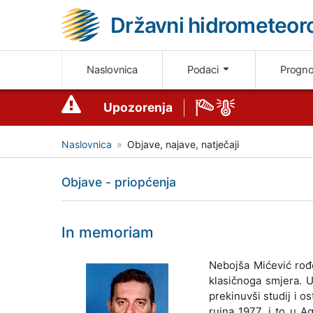
Državni hidrometeoro
Naslovnica
Podaci
Progn
Upozorenja
Naslovnica
Objave, najave, natječaji
Objave - priopćenja
In memoriam
Nebojša Mićević rođe
klasičnoga smjera. U
prekinuvši studij i 
rujna 1977. i to u A