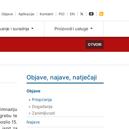
Objave
Aplikacije
Kontakti
PiO
EN
ivanje i suradnja
Proizvodi i usluge
OTVORI
Objave, najave, natječaji
Objave
» Priopćenja
» Događanja
gimnaziju
» Zanimljivosti
agrebu te
oslio 15.
Najave
 ispit za