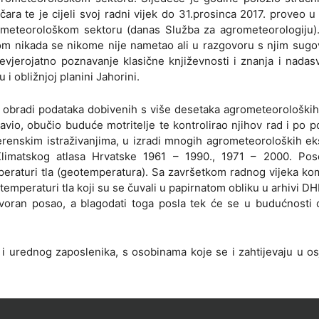
ara te je cijeli svoj radni vijek do 31.prosinca 2017. proveo
ometeorološkom sektoru (danas Služba za agrometeorologiju)
m nikada se nikome nije nametao ali u razgovoru s njim sugov
vjerojatno poznavanje klasične književnosti i znanja i nadas
i obližnjoj planini Jahorini.
 i obradi podataka dobivenih s više desetaka agrometeoroloških
vio, obučio buduće motritelje te kontrolirao njihov rad i po p
erenskim istraživanjima, u izradi mnogih agrometeoroloških ek
 Klimatskog atlasa Hrvatske 1961 – 1990., 1971 – 2000. Po
mperaturi tla (geotemperatura). Sa završetkom radnog vijeka ko
temperaturi tla koji su se čuvali u papirnatom obliku u arhivi D
ovoran posao, a blagodati toga posla tek će se u budućnosti o
 urednog zaposlenika, s osobinama koje se i zahtijevaju u os