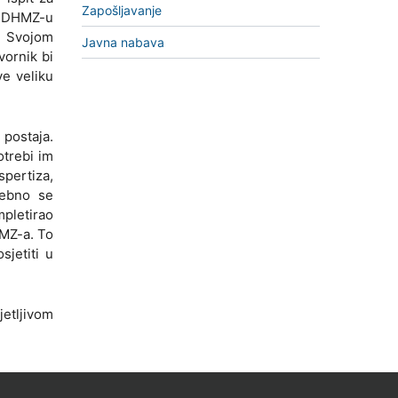
Zapošljavanje
 u DHMZ-u
. Svojom
Javna nabava
ornik bi
ve veliku
 postaja.
otrebi im
spertiza,
sebno se
mpletirao
HMZ-a. To
sjetiti u
jetljivom