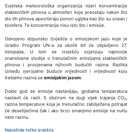
Svjetska meteorološka organizacija mjeri koncentracije
stakleničkih plinova u atmosferi koje preostaju nakon što
dio tih plinova apsorbiraju ponori ugljika kao što su ocean i
biosfera. Te koncentracije nisu isto što i emisije.
Odvojeno dopunsko Izvješće o emisijskom jazu koje je
izradio Program UN-a za okoliš bit će objavljeno 27.
listopada. U tom se izvješću ocjenjuju najnovije
znanstvene studije o trenutačnim emisijama stakleničkih
plinova i procjenama njihovih budućih razina. Razlika
između
vjerojatne buduće vrijednosti i vrijednosti koju
trebamo
naziva se
emisijskim jazom
.
Dokle god se emisije nastavljaju, globalna temperatura
nastavit će rasti. S obzirom na dugi vijek trajanja CO
,
2
razina temperature koja je trenutačno zabilježena potrajat
će desetljećima čak i ako brzo smanjimo emisije na nultu
neto razinu.
Najvažnije točke izvješća