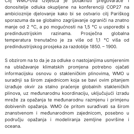
Cilj WMO-ova izvješća je potaknuti pregovarače i
donositelje odluka okupljene na konferenciji COP27 na
ambicioznije djelovanje kako bi se ostvario cilj Pariškog
sporazuma da se globalno zagrijavanje ograniči na znatno
manje od 2 °C, a po mogućnosti na 1,5 °C u usporedbi s
predindustrijskim razinama. Prosječna globalna
temperatura trenutačno je za više od 1,1 °C viša od
predindustrijskog prosjeka za razdoblje 1850. – 1900.
S obzirom na to da je za odluke o nastojanjima usmjerenim
na ublažavanje klimatskih promjena potrebno ojačati
informacijsku osnovu o stakleničkim plinovima, WMO u
suradnji sa širom zajednicom koja se bavi ovim pitanjem
izrađuje okvir za stalno praćenje globalnih stakleničkih
plinova, uz međunarodnu koordinaciju, uključujući izradu
mreže za opažanja te međunarodnu razmjenu i primjenu
dobivenih opažanja. WMO će pritom surađivati sa širom
znanstvenom i međunarodnom zajednicom, posebno u
području opažanja i modeliranja zemljine površine i
oceana.