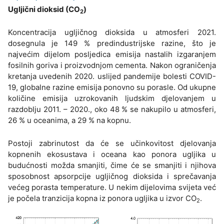
Ugljični dioksid (CO
)
2
Koncentracija ugljičnog dioksida u atmosferi 2021.
dosegnula je 149 % predindustrijske razine, što je
najvećim dijelom posljedica emisija nastalih izgaranjem
fosilnih goriva i proizvodnjom cementa. Nakon ograničenja
kretanja uvedenih 2020. uslijed pandemije bolesti COVID-
19, globalne razine emisija ponovno su porasle. Od ukupne
količine emisija uzrokovanih ljudskim djelovanjem u
razdoblju 2011. – 2020., oko 48 % se nakupilo u atmosferi,
26 % u oceanima, a 29 % na kopnu.
Postoji zabrinutost da će se učinkovitost djelovanja
kopnenih ekosustava i oceana kao ponora ugljika u
budućnosti možda smanjiti, čime će se smanjiti i njihova
sposobnost apsorpcije ugljičnog dioksida i sprečavanja
većeg porasta temperature. U nekim dijelovima svijeta već
je počela tranzicija kopna iz ponora ugljika u izvor CO
.
2