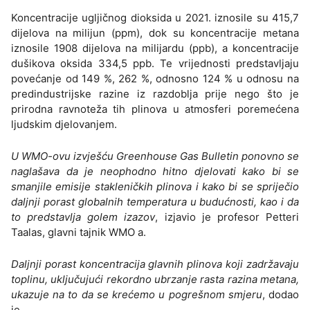
Koncentracije ugljičnog dioksida u 2021. iznosile su 415,7
dijelova na milijun (ppm), dok su koncentracije metana
iznosile 1908 dijelova na milijardu (ppb), a koncentracije
dušikova oksida 334,5 ppb. Te vrijednosti predstavljaju
povećanje od 149 %, 262 %, odnosno 124 % u odnosu na
predindustrijske razine iz razdoblja prije nego što je
prirodna ravnoteža tih plinova u atmosferi poremećena
ljudskim djelovanjem.
U WMO-ovu izvješću Greenhouse Gas Bulletin ponovno se
naglašava da je neophodno hitno djelovati kako bi se
smanjile emisije stakleničkih plinova i kako bi se spriječio
daljnji porast globalnih temperatura u budućnosti, kao i da
to predstavlja golem izazov
, izjavio je profesor Petteri
Taalas, glavni tajnik WMO a.
Daljnji porast koncentracija glavnih plinova koji zadržavaju
toplinu, uključujući rekordno ubrzanje rasta razina metana,
ukazuje na to da se krećemo u pogrešnom smjeru
, dodao
je.