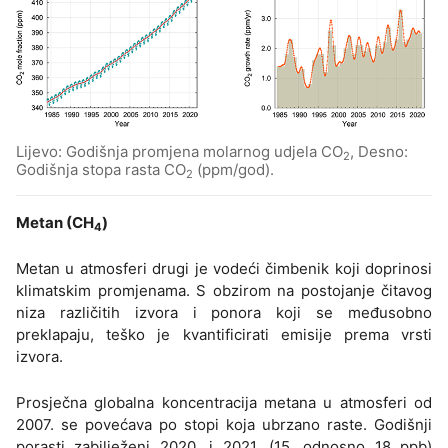
Lijevo: Godišnja promjena molarnog udjela CO
, Desno:
2
Godišnja stopa rasta CO
(ppm/god).
2
Metan (CH
)
4
Metan u atmosferi drugi je vodeći čimbenik koji doprinosi
klimatskim promjenama. S obzirom na postojanje čitavog
niza različitih izvora i ponora koji se međusobno
preklapaju, teško je kvantificirati emisije prema vrsti
izvora.
Prosječna globalna koncentracija metana u atmosferi od
2007. se povećava po stopi koja ubrzano raste. Godišnji
porasti zabilježeni 2020. i 2021. (15, odnosno 18 ppb)