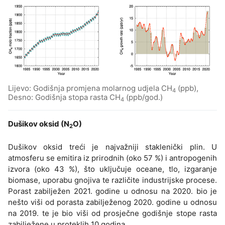
Lijevo: Godišnja promjena molarnog udjela CH
(ppb),
4
Desno: Godišnja stopa rasta CH
(ppb/god.)
4
Dušikov oksid (N
O)
2
Dušikov oksid treći je najvažniji staklenički plin. U
atmosferu se emitira iz prirodnih (oko 57 %) i antropogenih
izvora (oko 43 %), što uključuje oceane, tlo, izgaranje
biomase, uporabu gnojiva te različite industrijske procese.
Porast zabilježen 2021. godine u odnosu na 2020. bio je
nešto viši od porasta zabilježenog 2020. godine u odnosu
na 2019. te je bio viši od prosječne godišnje stope rasta
zabilježene u proteklih 10 godina.