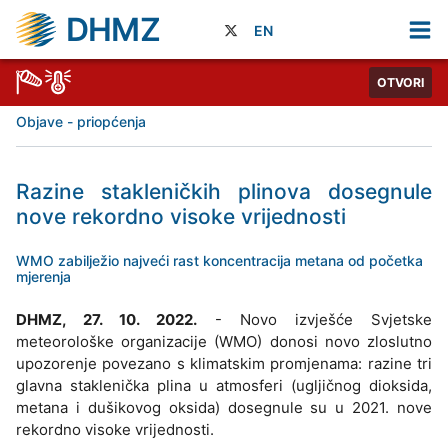
DHMZ
EN
OTVORI
Objave - priopćenja
Razine stakleničkih plinova dosegnule
nove rekordno visoke vrijednosti
WMO zabilježio najveći rast koncentracija metana od početka
mjerenja
DHMZ, 27. 10. 2022.
- Novo izvješće Svjetske
meteorološke organizacije (WMO) donosi novo zloslutno
upozorenje povezano s klimatskim promjenama: razine tri
glavna staklenička plina u atmosferi (ugljičnog dioksida,
metana i dušikovog oksida) dosegnule su u 2021. nove
rekordno visoke vrijednosti.