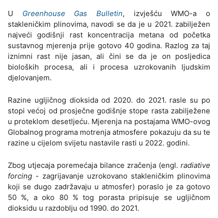
U
Greenhouse Gas Bulletin
, izvješću WMO-a o
stakleničkim plinovima, navodi se da je u 2021. zabilježen
najveći godišnji rast koncentracija metana od početka
sustavnog mjerenja prije gotovo 40 godina. Razlog za taj
iznimni rast nije jasan, ali čini se da je on posljedica
bioloških procesa, ali i procesa uzrokovanih ljudskim
djelovanjem.
Razine ugljičnog dioksida od 2020. do 2021. rasle su po
stopi većoj od prosječne godišnje stope rasta zabilježene
u proteklom desetljeću. Mjerenja na postajama WMO-ovog
Globalnog programa motrenja atmosfere pokazuju da su te
razine u cijelom svijetu nastavile rasti u 2022. godini.
Zbog utjecaja poremećaja bilance zračenja (engl.
radiative
forcing
- zagrijavanje uzrokovano stakleničkim plinovima
koji se dugo zadržavaju u atmosfer) poraslo je za gotovo
50 %, a oko 80 % tog porasta pripisuje se ugljičnom
dioksidu u razdoblju od 1990. do 2021.