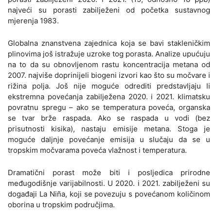
najveći su porasti zabilježeni od početka sustavnog
mjerenja 1983.
Globalna znanstvena zajednica koja se bavi stakleničkim
plinovima još istražuje uzroke tog porasta. Analize upućuju
na to da su obnovljenom rastu koncentracija metana od
2007. najviše doprinijeli biogeni izvori kao što su močvare i
rižina polja. Još nije moguće odrediti predstavljaju li
ekstremna povećanja zabilježena 2020. i 2021. klimatsku
povratnu spregu – ako se temperatura poveća, organska
se tvar brže raspada. Ako se raspada u vodi (bez
prisutnosti kisika), nastaju emisije metana. Stoga je
moguće daljnje povećanje emisija u slučaju da se u
tropskim močvarama poveća vlažnost i temperatura.
Dramatični porast može biti i posljedica prirodne
međugodišnje varijabilnosti. U 2020. i 2021. zabilježeni su
događaji La Niña, koji se povezuju s povećanom količinom
oborina u tropskim područjima.