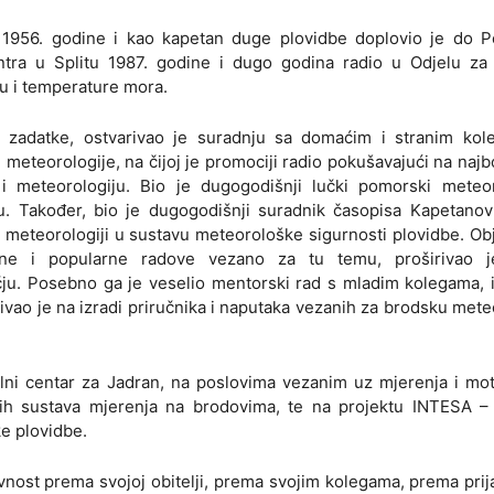
 1956. godine i kao kapetan duge plovidbe doplovio je do 
tra u Splitu 1987. godine i dugo godina radio u Odjelu za
u i temperature mora.
 zadatke, ostvarivao je suradnju sa domaćim i stranim kol
eteorologije, na čijoj je promociji radio pokušavajući na najbo
 i meteorologiju. Bio je dugogodišnji lučki pomorski meteo
u. Također, bio je dugogodišnji suradnik časopisa Kapetanov 
 meteorologiji u sustavu meteorološke sigurnosti plovidbe. Obj
čne i popularne radove vezano za tu temu, proširivao j
ju. Posebno ga je veselio mentorski rad s mladim kolegama, i
ivao je na izradi priručnika i naputaka vezanih za brodsku met
alni centar za Jadran, na poslovima vezanim uz mjerenja i mo
ih sustava mjerenja na brodovima, te na projektu INTESA – 
ke plovidbe.
vnost prema svojoj obitelji, prema svojim kolegama, prema prija