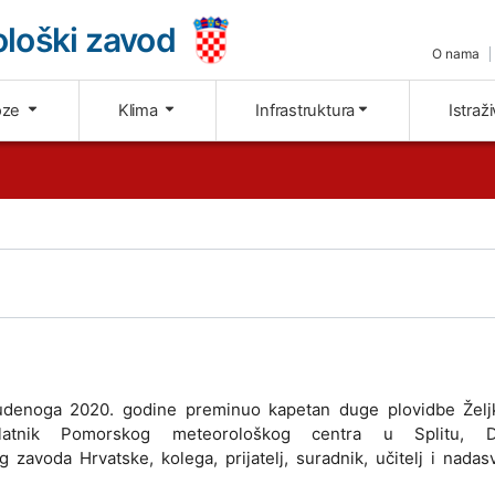
loški zavod
O nama
oze
Klima
Infrastruktura
Istraž
tudenoga 2020. godine preminuo kapetan duge plovidbe Želj
elatnik Pomorskog meteorološkog centra u Splitu, D
 zavoda Hrvatske, kolega, prijatelj, suradnik, učitelj i nada