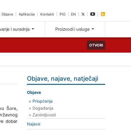
Objave
Aplikacije
Kontakti
PiO
EN
ivanje i suradnja
Proizvodi i usluge
OTVORI
Objave, najave, natječaji
Objave
» Priopćenja
» Događanja
ko Šore,
ržavnog
» Zanimljivosti
sve dobar
Najave