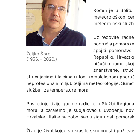
Rođen je u Splitu
meteorološkog cen
meteorološki služb
Uz redovite radne
područja pomorske m
spojiti pomorstvo
Željko Šore
Republiku Hrvatsk
(1956. - 2020.)
pišući o pomorskoj
znanstvene, stru
stručnjacima i laicima u tom kompleksnom područ
neprofesionalnim ljubiteljima meteorologije. Surađ
službu i za temperature mora.
Posljednje dvije godine radio je u Službi Region
moru, a paralelno je sudjelovao u uvođenju nov
Hrvatske i Italije na poboljšanju sigurnosti pomors
Živio je život kojeg su krasile skromnost i požrtvo