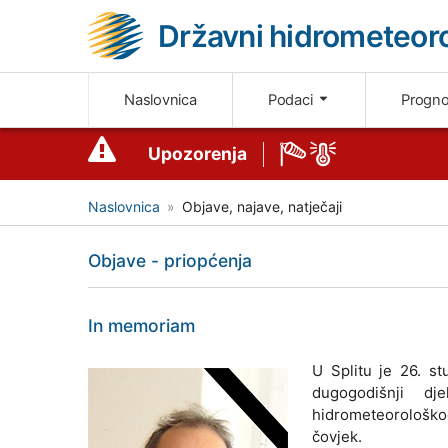
Državni hidrometeoro
Naslovnica
Podaci
Progn
Upozorenja
Naslovnica
Objave, najave, natječaji
Objave - priopćenja
In memoriam
U Splitu je 26. s
dugogodišnji dj
hidrometeorološkog
čovjek.