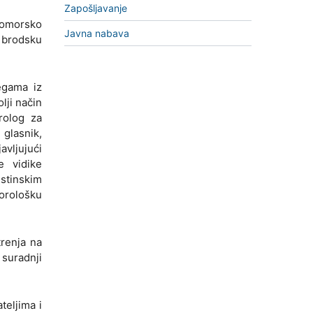
Zapošljavanje
Pomorsko
Javna nabava
 brodsku
egama iz
lji način
rolog za
glasnik,
avljujući
e vidike
stinskim
eorološku
trenja na
suradnji
teljima i