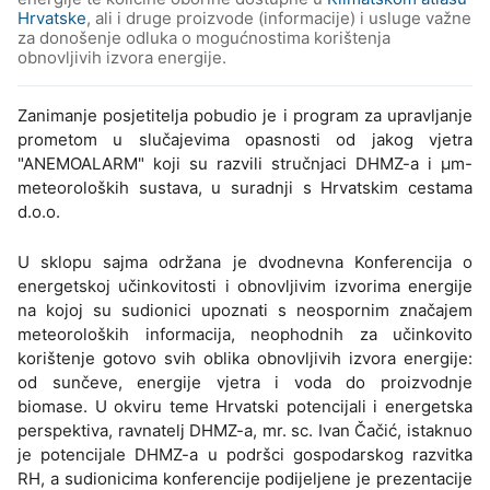
Hrvatske
, ali i druge proizvode (informacije) i usluge važne
za donošenje odluka o mogućnostima korištenja
obnovljivih izvora energije.
Zanimanje posjetitelja pobudio je i program za upravljanje
prometom u slučajevima opasnosti od jakog vjetra
"ANEMOALARM" koji su razvili stručnjaci DHMZ-a i µm-
meteoroloških sustava, u suradnji s Hrvatskim cestama
d.o.o.
U sklopu sajma održana je dvodnevna Konferencija o
energetskoj učinkovitosti i obnovljivim izvorima energije
na kojoj su sudionici upoznati s neospornim značajem
meteoroloških informacija, neophodnih za učinkovito
korištenje gotovo svih oblika obnovljivih izvora energije:
od sunčeve, energije vjetra i voda do proizvodnje
biomase. U okviru teme Hrvatski potencijali i energetska
perspektiva, ravnatelj DHMZ-a, mr. sc. Ivan Čačić, istaknuo
je potencijale DHMZ-a u podršci gospodarskog razvitka
RH, a sudionicima konferencije podijeljene je prezentacije