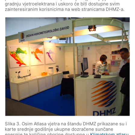
gradnju vjetroelektrana i uskoro će biti dostupne svim
zainteresiranim korisnicima na web stranicama DHMZ-a.
Slika 3. Osim Atlasa vjetra na štandu DHMZ prikazane su i
karte srednje godišnje ukupne dozračene sunčane
energije te količine oborine dostupne u
Klimatskom atlasu