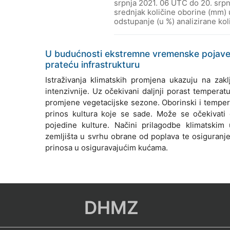
srpnja 2021. 06 UTC do 20. srpn
srednjak količine oborine (mm) u
odstupanje (u %) analizirane kol
U budućnosti ekstremne vremenske pojave bi
prateću infrastrukturu
Istraživanja klimatskih promjena ukazuju na za
intenzivnije. Uz očekivani daljnji porast temperatu
promjene vegetacijske sezone. Oborinski i temper
prinos kultura koje se sade. Može se očekivati
pojedine kulture. Načini prilagodbe klimatskim
zemljišta u svrhu obrane od poplava te osiguranje
prinosa u osiguravajućim kućama.
DHMZ