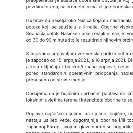
preopteretila je sustave oborinske odvodnje koji 
površini terena, na prometnicama, ali je oborinska v
Izuzetak su naselja oko Našica koja su nastradala u
potoka koji se spuštaju s Krndije. Oborine visok
Seonački potok, Našičke rijeke i ostalim manjim v
od 30 do 90 minuta što je rezultiralo njihovim brzim 
S najavama nepovoljnih vremenskih prilika putem 
je započeo od 15. srpnja 2021., a 16 srpnja 2021
a koja uključuju i bujične/urbane poplave, izdao
pored standardnih operativnih priopćenja nadl
preneseno od strane medija.
Dodajemo da je bujičnim i urbanim poplavama izni
lokalnim uvjetima terena i intenziteta oborine te 
Poplave najčešće dijelimo na riječne, bujične, u
nastaju uslijed veće, dugotrajnije oborine i/ili 
zapadnoj Europi svojom glavninom nisu pogodile s