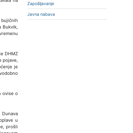
žavala na
Zapošljavanje
Javna nabava
 bujičnih
a Bukvik,
u vremenu
cije DHMZ
e pojave,
ćenje je
avodobno
a ovise o
r. Dunava
poplave u
e, prošli