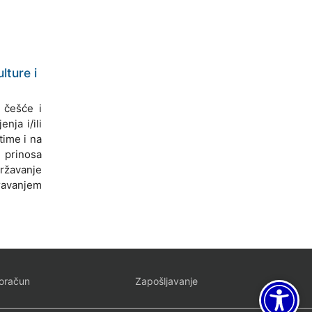
lture i
 češće i
nja i/ili
time i na
 prinosa
ržavanje
uravanjem
oračun
Zapošljavanje