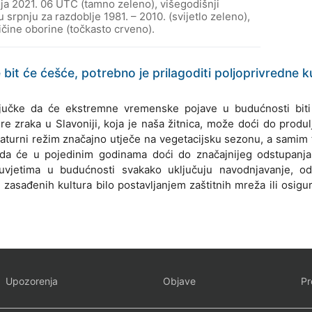
ja 2021. 06 UTC (tamno zeleno), višegodišnji
 srpnju za razdoblje 1981. – 2010. (svijetlo zeleno),
ičine oborine (točkasto crveno).
t će ćešće, potrebno je prilagoditi poljoprivredne ku
ključke da će ekstremne vremenske pojave u budućnosti biti
re zraka u Slavoniji, koja je naša žitnica, može doći do produlje
aturni režim značajno utječe na vegetacijsku sezonu, a samim 
 da će u pojedinim godinama doći do značajnijeg odstupanja
 uvjetima u budućnosti svakako uključuju navodnjavanje, od
 zasađenih kultura bilo postavljanjem zaštitnih mreža ili osig
Upozorenja
Objave
Pr