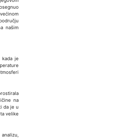
njegovom
 dosegnuo
v većinom
području
na našim
a kada je
mperature
atmosferi
rostirala
ličine na
i da je u
ta velike
 analizu,