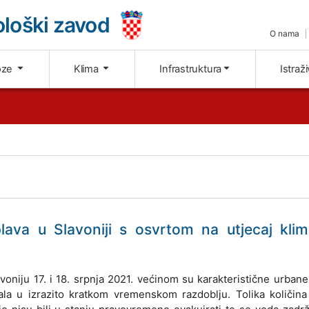
loški zavod
O nama
oze
Klima
Infrastruktura
Istraž
lava u Slavoniji s osvrtom na utjecaj klim
oniju 17. i 18. srpnja 2021. većinom su karakteristične urban
 pala u izrazito kratkom vremenskom razdoblju. Tolika količin