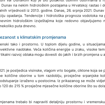
odni val Dunavom koji je bio potaknut obilnim oborinama u 
 je Dunav na nekim hidrološkim postajama u Hrvatskoj rastao i
nih vrijednosti iz 2013. godine. Danas, 26. srpnja 2021. Duna
ciju opadanja. Tendencije i hidrološka prognoza vodotoka na 
evnim hidrološkim izvještajima koje redovno objavljujemo 
 nekoliko puta dnevno.
ovezanost s klimatskim promjenama
enski tako i prostorno. U toplom dijelu godine, u situacijam
nvektivne naoblake. Veća količina energije u zraku, visoke te
ikalni razvoj oblaka mogu dovesti do jakih i brzih promjena u 
.
021. je posljedica visinske, vlagom vrlo bogate, ciklone koja se p
ne količine oborine u tom razdoblju, prosječne srpanjske ko
odstupanje izraženo u postocima. Iz prikazanog se može vidjet
o 120 do 215 % prosječne mjesečne količine oborine što su dois
jenama trebalo bi napraviti detaljniju prostornu i vremensku