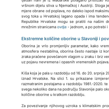
tjedan nam je iz Mađarske polagano pristizao v
vršnom dijelu sliva u Njemačkoj i Austriji. Stoga
mjere obrane od poplava, no daleko ispod maksimal
svog toka u Hrvatskoj lagano opada i ima tenden
Republike Hrvatske mogu se pratiti na našim dn
mrežnim stranicama
ovdje
- jednom, a po potrebi i
Ekstremne količine oborine u Slavoniji i p
Oborina je vrlo promjenljiv parametar, kako vrem
atmosfera nestabilna, oborina često nastaje iz ko
zraka praćene povećanom vlagom u zraku i brz vert
uz pojavu nevremena i opasnih vremenskih pojava
Kiša koja je pala u razdoblju od 16. do 20. srpnja 2
iznad Hrvatske. Na slici 1. su prikazane izmjere
razmatranim postajama u razdoblju 1981.-2020. te 
svega nekoliko dana na području Slavonije palo ok
količine oborine u kratkom razdoblju.
Za povezivanje njihovog uzroka s klimatskim prom