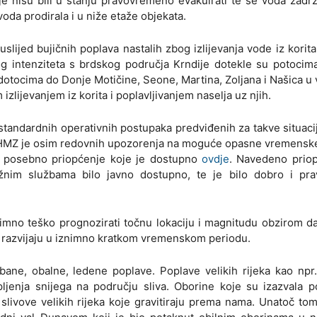
je nisu bili u stanju pravovremeno evakuirati te se voda zadr
oda prodirala i u niže etaže objekata.
slijed bujičnih poplava nastalih zbog izlijevanja vode iz korita
og intenziteta s brdskog područja Krndije dotekle su potocim
odotocima do Donje Motičine, Seone, Martina, Zoljana i Našica 
izlijevanjem iz korita i poplavljivanjem naselja uz njih.
standardnih operativnih postupaka predviđenih za takve situa
. DHMZ je osim redovnih upozorenja na moguće opasne vremensk
 i posebno priopćenje koje je dostupno
ovdje
. Navedeno priop
ežnim službama bilo javno dostupno, te je bilo dobro i pr
mno teško prognozirati točnu lokaciju i magnitudu obzirom d
se razvijaju u iznimno kratkom vremenskom periodu.
rbane, obalne, ledene poplave. Poplave velikih rijeka kao np
topljenja snijega na području sliva. Oborine koje su izazvala 
livove velikih rijeka koje gravitiraju prema nama. Unatoč tom