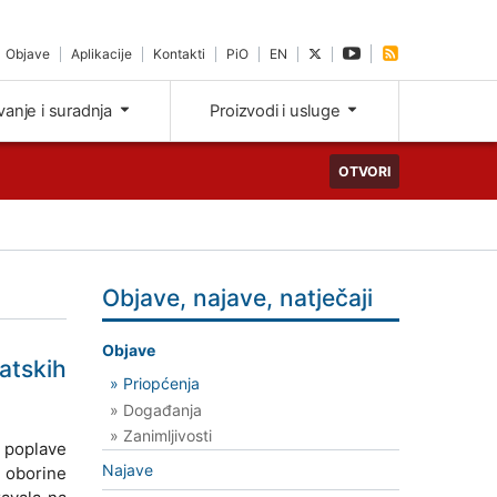
Objave
Aplikacije
Kontakti
PiO
EN
ivanje i suradnja
Proizvodi i usluge
OTVORI
Objave, najave, natječaji
Objave
atskih
» Priopćenja
» Događanja
» Zanimljivosti
e poplave
Najave
a oborine