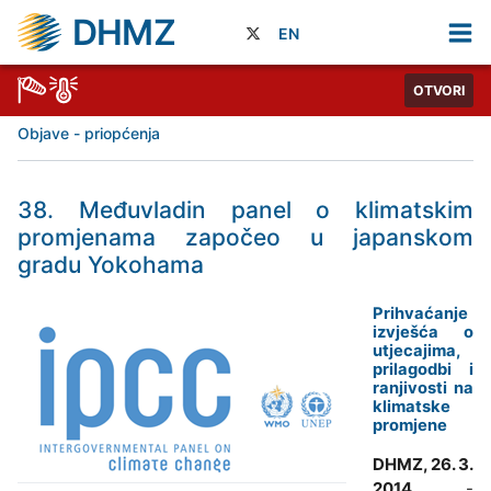
DHMZ
EN
OTVORI
Objave - priopćenja
38. Međuvladin panel o klimatskim
promjenama započeo u japanskom
gradu Yokohama
Prihvaćanje
izvješća o
utjecajima,
prilagodbi i
ranjivosti na
klimatske
promjene
DHMZ, 26. 3.
2014.
-