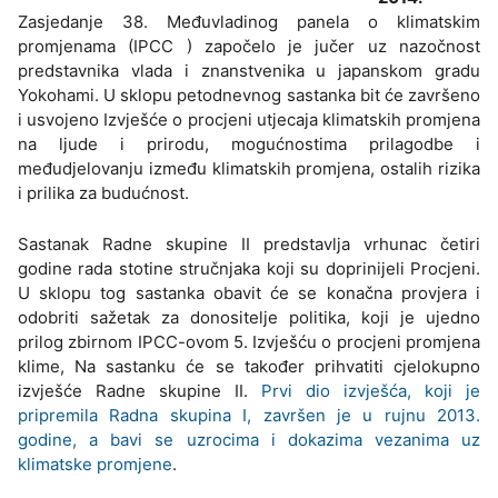
Zasjedanje 38. Međuvladinog panela o klimatskim
promjenama (IPCC ) započelo je jučer uz nazočnost
predstavnika vlada i znanstvenika u japanskom gradu
Yokohami. U sklopu petodnevnog sastanka bit će završeno
i usvojeno Izvješće o procjeni utjecaja klimatskih promjena
na ljude i prirodu, mogućnostima prilagodbe i
međudjelovanju između klimatskih promjena, ostalih rizika
i prilika za budućnost.
Sastanak Radne skupine II predstavlja vrhunac četiri
godine rada stotine stručnjaka koji su doprinijeli Procjeni.
U sklopu tog sastanka obavit će se konačna provjera i
odobriti sažetak za donositelje politika, koji je ujedno
prilog zbirnom IPCC-ovom 5. Izvješću o procjeni promjena
klime, Na sastanku će se također prihvatiti cjelokupno
izvješće Radne skupine II.
Prvi dio izvješća, koji je
pripremila Radna skupina I, završen je u rujnu 2013.
godine, a bavi se uzrocima i dokazima vezanima uz
klimatske promjene
.