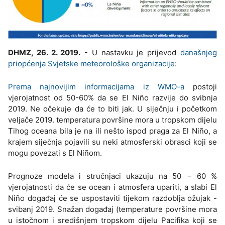
DHMZ, 26. 2. 2019.
- U nastavku je prijevod
današnjeg
priopćenja Svjetske meteorološke organizacije
:
Prema najnovijim informacijama iz WMO-a
postoji
vjerojatnost od 50-60% da se El Niño razvije do svibnja
2019. Ne očekuje da će to biti jak. U siječnju i početkom
veljače 2019. temperatura površine mora u tropskom dijelu
Tihog oceana bila je na ili nešto ispod praga za El Niño, a
krajem siječnja pojavili su neki atmosferski obrasci koji se
mogu povezati s El Niñom.
Prognoze modela i stručnjaci ukazuju na 50 − 60 %
vjerojatnosti da će se ocean i atmosfera upariti, a slabi El
Niño događaj će se uspostaviti tijekom razdoblja ožujak -
svibanj 2019. Snažan događaj (temperature površine mora
u istočnom i središnjem tropskom dijelu Pacifika koji se