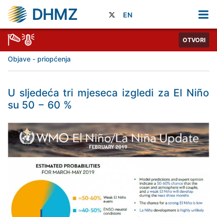
DHMZ
EN
OTVORI
Objave - priopćenja
U sljedeća tri mjeseca izgledi za El Niño
su 50 − 60 %