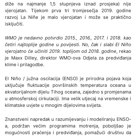
diže na najmanje 1,5 stupnjeva iznad prosjeka) nije
vjerojatan. Tijekom prva tri tromjesečja 2019. godine
razvoj La Niñe je malo vjerojatan i može se praktično
isključiti.
WMO je nedavno potvrdio 2015., 2016., 2017. i 2018. kao
četiri najtoplije godine u povijesti. No, čak i slabi El Niño
vjerojatno će učiniti 2019. toplijom od 2018. godine
, rekao
je Maxx Dilley, direktor WMO-ova Odjela za predviđanja
klime i prilagodbe.
El Niño / južna oscilacija (ENSO) je prirodna pojava koja
uključuje fluktuacije površinskih temperatura oceana u
ekvatorijalnom dijelu Tihog oceana, zajedno s promjenama
u atmosferskoj cirkulaciji. Ima velik utjecaj na vremenske i
klimatske uvjete u mnogim dijelovima svijeta.
Znanstveni napredak u razumijevanju i modeliranju ENSO-
a, podržan većim programima motrenja, poboljšao je
mogućnosti praćenja i predviđanja, pomažući društvu da