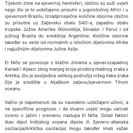
Tijekom zime na sjevernoj hemisferi, obično su suši uvjeti
nego što je to uobičajeno prisutni u jugoistočnoj Africi i u
sjevernom Brazilu. Iznadprosječne količine oborine obično
su prisutne uz Zaljevsku obalu SAD-a, zapadnu obalu
tropske Južne Amerike (Kolumbija, Ekvador i Peru) i od
južnog Brazila do središnje Argentine. Količine oborine
također su veće od normalnih u istočnim dijelovima Afrike
i najjužnijim dijelovima Južne Azije.
El Niño se povezuje s blažim zimama u sjeverozapadnoj
Kanadi i Aljasci zbog manjeg broja prodora hladnog zraka s
Arktika, što je posljedica velikog područja nižeg tlaka zraka
čije je središte u Aljaškom zaljevu/sjevernom Tihom
oceanu.
Važno je napomenuti da su navedeno uobičajeni učinci, a
ne specifične prognoze. i da stvarni uvjeti mogu varirati
ovisno o jačini i vremenu nastupa El Niña. Ostali faktori
(kao dipol Indijskog oceana dipole ili Sjevero-atlanska
oscilacija/Arktička oscilacija) mogu također imati važan