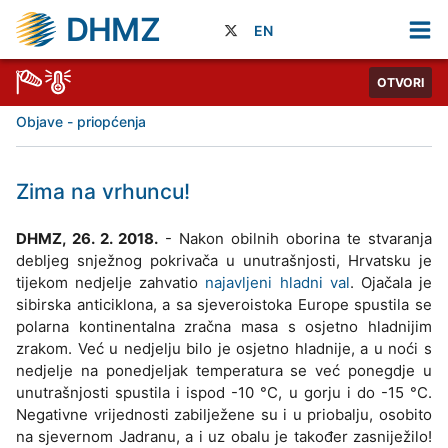
DHMZ
EN
OTVORI
Objave - priopćenja
Zima na vrhuncu!
DHMZ, 26. 2. 2018.
- Nakon obilnih oborina te stvaranja
debljeg snježnog pokrivača u unutrašnjosti, Hrvatsku je
tijekom nedjelje zahvatio
najavljeni hladni val
. Ojačala je
sibirska anticiklona, a sa sjeveroistoka Europe spustila se
polarna kontinentalna zračna masa s osjetno hladnijim
zrakom. Već u nedjelju bilo je osjetno hladnije, a u noći s
nedjelje na ponedjeljak temperatura se već ponegdje u
unutrašnjosti spustila i ispod -10 °C, u gorju i do -15 °C.
Negativne vrijednosti zabilježene su i u priobalju, osobito
na sjevernom Jadranu, a i uz obalu je također zasniježilo!