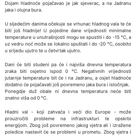
Dojam hladnoće pojačavao je jak sjeverac, a na Jadranu
jaka i olujna bura.
U sljedećim danima očekuje se vrhunac hladnog vala te će
biti još hladnije! U pojedine dane vrijednosti minimalne
temperature u unutrašnjosti mogu se spustiti i do -15 °C, a
uz vedru noć može se lokalno spuštati i do -20 °C, osobito
u srijedu ujutro te u četvrtak ujutro.
Dani će biti studeni pa će i najviša dnevna temperatura
zraka biti osjetno ispod 0 °C. Negativnih vrijednosti
jutarnje temperature bit će i na Jadranu, a osjet hladnoće
dodatno će pojačavati još povremeno jaka bura i istočnjak.
Ponegdje duž obale ni dnevna temperatura neće biti
znatno viša od 0 °C.
Hladni val - koji zahvaća i veći dio Europe - može
prouzročiti probleme na infrastrukturi te opskrbi
energijom. Zbog još povremeno jakog vjetra ali i izražene
poledice nastavit će se problemi u prometu. Zbog vjetra i