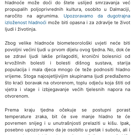
hladnoće može doći do štete uslijed smrzavanja već
propupalih poljoprivrednih kultura, osobito u Dalmaciji,
naročito na agrumima.
Upozoravamo da dugotrajna
izloženost hladnoći
može biti opasna i za zdravlje te život
ljudi i životinja.
Zbog velike hladnoće biometeorološki uvjeti neće biti
povoljni većini ljudi u prvom dijelu ovog tjedna. No, dok će
se zdravi ljudi lakše prilagoditi, kronični bolesnici od
krvožilnih bolesti i bolesti dišnog sustava, starija
populacija i mala djeca mnogo će teže podnositi hladno
vrijeme. Stoga najosjetljivijim skupinama ljudi predlažemo
što kraći boravak na otvorenom, toplu odjeću koja štiti od
vjetra i vlage i izbjegavanje većih tjelesnih napora na
otvorenom.
Prema kraju tjedna očekuje se postupni porast
temperature zraka, bit će sve manje hladno te će
povremen snijeg i u unutrašnjosti prelaziti u kišu. Ipak,
posebno upozoravamo da je osobito u petak i subotu, ali i