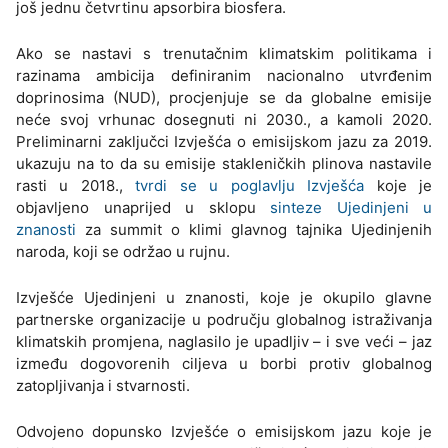
još jednu četvrtinu apsorbira biosfera.
Ako se nastavi s trenutačnim klimatskim politikama i
razinama ambicija definiranim nacionalno utvrđenim
doprinosima (NUD), procjenjuje se da globalne emisije
neće svoj vrhunac dosegnuti ni 2030., a kamoli 2020.
Preliminarni zaključci Izvješća o emisijskom jazu za 2019.
ukazuju na to da su emisije stakleničkih plinova nastavile
rasti u 2018.,
tvrdi se u poglavlju Izvješća
koje je
objavljeno unaprijed u sklopu
sinteze Ujedinjeni u
znanosti
za summit o klimi glavnog tajnika Ujedinjenih
naroda, koji se održao u rujnu.
Izvješće Ujedinjeni u znanosti, koje je okupilo glavne
partnerske organizacije u području globalnog istraživanja
klimatskih promjena, naglasilo je upadljiv – i sve veći – jaz
između dogovorenih ciljeva u borbi protiv globalnog
zatopljivanja i stvarnosti.
Odvojeno dopunsko Izvješće o emisijskom jazu koje je