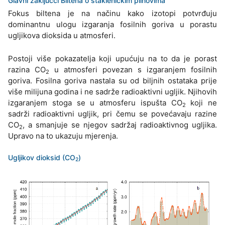
Glavni zaključci Biltena o stakleničkim plinovima
Fokus biltena je na načinu kako izotopi potvrđuju
dominantnu ulogu izgaranja fosilnih goriva u porastu
ugljikova dioksida u atmosferi.
Postoji više pokazatelja koji upućuju na to da je porast
razina CO
u atmosferi povezan s izgaranjem fosilnih
2
goriva. Fosilna goriva nastala su od biljnih ostataka prije
više milijuna godina i ne sadrže radioaktivni ugljik. Njihovih
izgaranjem stoga se u atmosferu ispušta CO
koji ne
2
sadrži radioaktivni ugljik, pri čemu se povećavaju razine
CO
, a smanjuje se njegov sadržaj radioaktivnog ugljika.
2
Upravo na to ukazuju mjerenja.
Ugljikov dioksid (CO
)
2