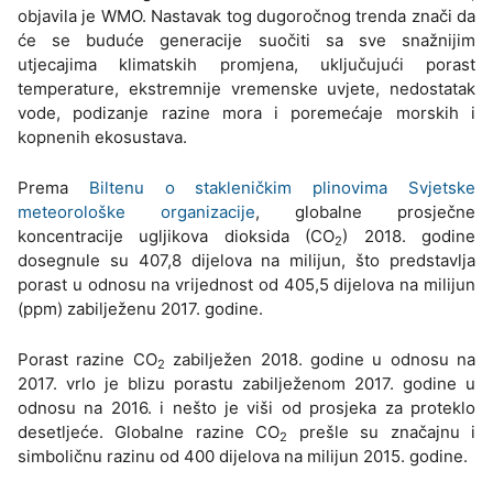
objavila je WMO. Nastavak tog dugoročnog trenda znači da
će se buduće generacije suočiti sa sve snažnijim
utjecajima klimatskih promjena, uključujući porast
temperature, ekstremnije vremenske uvjete, nedostatak
vode, podizanje razine mora i poremećaje morskih i
kopnenih ekosustava.
Prema
Biltenu o stakleničkim plinovima Svjetske
meteorološke organizacije
, globalne prosječne
koncentracije ugljikova dioksida (CO
) 2018. godine
2
dosegnule su 407,8 dijelova na milijun, što predstavlja
porast u odnosu na vrijednost od 405,5 dijelova na milijun
(ppm) zabilježenu 2017. godine.
Porast razine CO
zabilježen 2018. godine u odnosu na
2
2017. vrlo je blizu porastu zabilježenom 2017. godine u
odnosu na 2016. i nešto je viši od prosjeka za proteklo
desetljeće. Globalne razine CO
prešle su značajnu i
2
simboličnu razinu od 400 dijelova na milijun 2015. godine.