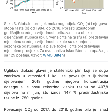
Slika 3. Globalni prosjek molarnog udjela CO
(a) i njegova
2
stopa rasta (b) od 1984. do 2018. Porasti uzastopnih
godišnjih srednjih vrijednosti prikazanisu u obliku
osjenčanih stupaca (b). Crvena crta na grafu (a) predstavlja
mjesečnu srednju vrijednost iz koje su uklonjena
sezonska odstupanja, a plave točke i crta predstavljaju
mjesečne prosjeke. Za ovu analizu iskorištena su opažanja
sa 129 postaja. (Izvor:
WMO Bilten
)
Ugljikov dioksid glavni je staklenički plin koji se dugo
zadržava u atmosferi i koji se povezuje s ljudskim
djelovanjem. 2018. godine njegova koncentracija
dosegnula je novu rekordno visoku razinu od 407,8
dijelova na milijun, što iznosi 147 % predindustrijske
razine iz 1750. godine.
Povećanje CO
od 2017. do 2018. godine bilo je iznad
2