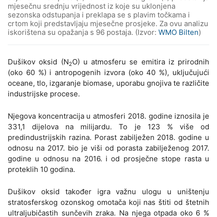
mjesečnu srednju vrijednost iz koje su uklonjena
sezonska odstupanja i preklapa se s plavim točkama i
crtom koji predstavljaju mjesečne prosjeke. Za ovu analizu
iskorištena su opažanja s 96 postaja. (Izvor:
WMO Bilten
)
Dušikov oksid (N
O) u atmosferu se emitira iz prirodnih
2
(oko 60 %) i antropogenih izvora (oko 40 %), uključujući
oceane, tlo, izgaranje biomase, uporabu gnojiva te različite
industrijske procese.
Njegova koncentracija u atmosferi 2018. godine iznosila je
331,1 dijelova na milijardu. To je 123 % više od
predindustrijskih razina. Porast zabilježen 2018. godine u
odnosu na 2017. bio je viši od porasta zabilježenog 2017.
godine u odnosu na 2016. i od prosječne stope rasta u
proteklih 10 godina.
Dušikov oksid također igra važnu ulogu u uništenju
stratosferskog ozonskog omotača koji nas štiti od štetnih
ultraljubičastih sunčevih zraka. Na njega otpada oko 6 %