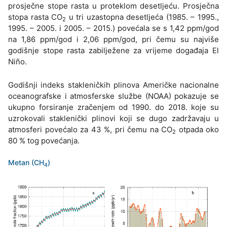
prosječne stope rasta u proteklom desetljeću. Prosječna
stopa rasta CO
u tri uzastopna desetljeća (1985. – 1995.,
2
1995. – 2005. i 2005. – 2015.) povećala se s 1,42 ppm/god
na 1,86 ppm/god i 2,06 ppm/god, pri čemu su najviše
godišnje stope rasta zabilježene za vrijeme događaja El
Niño.
Godišnji indeks stakleničkih plinova Američke nacionalne
oceanografske i atmosferske službe (NOAA) pokazuje se
ukupno forsiranje zračenjem od 1990. do 2018. koje su
uzrokovali staklenički plinovi koji se dugo zadržavaju u
atmosferi povećalo za 43 %, pri čemu na CO
otpada oko
2
80 % tog povećanja.
Metan (CH
)
4