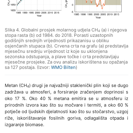
Slika 4. Globalni prosjek molarnog udjela CH
(a) i njegova
4
stopa rasta (b) od 1984. do 2018. Porasti uzastopnih
godišnjih srednjih vrijednosti prikazanisu u obliku
osjenčanih stupaca (b). Crvena crta na grafu (a) predstavlja
mjesečnu srednju vrijednost iz koje su uklonjena
sezonska odstupanja, a plave točke i crta predstavljaju
mjesečne prosjeke. Za ovu analizu iskorištena su opažanja
sa 127 postaja. (Izvor:
WMO Bilten
)
Metan (CH
) drugi je najvažniji staklenički plin koji se dugo
4
zadržava u atmosferi, a forsiranje zračenjem doprinosi s
oko 17 %. Oko 40 % metana emitira se u atmosferu iz
prirodnih izvora kao što su močvare i termiti, a oko 60 %
potječe od ljudskih djelatnosti kao što su stočarstvo, uzgoj
riže, iskorištavanje fosilnih goriva, odlagališta otpada i
izgaranje biomase.