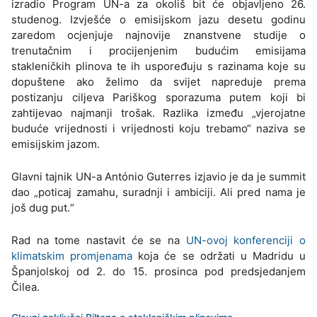
izradio Program UN-a za okoliš bit će objavljeno 26.
studenog. Izvješće o emisijskom jazu desetu godinu
zaredom ocjenjuje najnovije znanstvene studije o
trenutačnim i procijenjenim budućim emisijama
stakleničkih plinova te ih uspoređuju s razinama koje su
dopuštene ako želimo da svijet napreduje prema
postizanju ciljeva Pariškog sporazuma putem koji bi
zahtijevao najmanji trošak. Razlika između „vjerojatne
buduće vrijednosti i vrijednosti koju trebamo“ naziva se
emisijskim jazom.
Glavni tajnik UN-a António Guterres izjavio je da je summit
dao „poticaj zamahu, suradnji i ambiciji. Ali pred nama je
još dug put.“
Rad na tome nastavit će se na
UN-ovoj konferenciji o
klimatskim promjenama
koja će se održati u Madridu u
Španjolskoj od 2. do 15. prosinca pod predsjedanjem
Čilea.