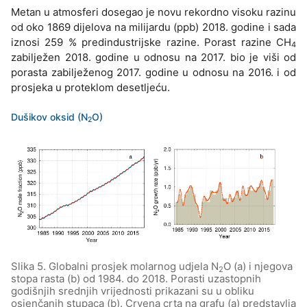
Metan u atmosferi dosegao je novu rekordno visoku razinu
od oko 1869 dijelova na milijardu (ppb) 2018. godine i sada
iznosi 259 % predindustrijske razine. Porast razine CH
4
zabilježen 2018. godine u odnosu na 2017. bio je viši od
porasta zabilježenog 2017. godine u odnosu na 2016. i od
prosjeka u proteklom desetljeću.
Dušikov oksid (N
O)
2
Slika 5. Globalni prosjek molarnog udjela N
O (a) i njegova
2
stopa rasta (b) od 1984. do 2018. Porasti uzastopnih
godišnjih srednjih vrijednosti prikazani su u obliku
osjenčanih stupaca (b). Crvena crta na grafu (a) predstavlja