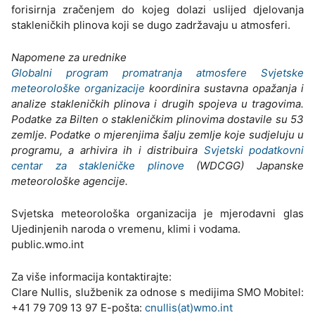
forisirnja zračenjem do kojeg dolazi uslijed djelovanja
stakleničkih plinova koji se dugo zadržavaju u atmosferi.
Napomene za urednike
Globalni program promatranja atmosfere Svjetske
meteorološke organizacije
koordinira sustavna opažanja i
analize stakleničkih plinova i drugih spojeva u tragovima.
Podatke za Bilten o stakleničkim plinovima dostavile su 53
zemlje. Podatke o mjerenjima šalju zemlje koje sudjeluju u
programu, a arhivira ih i distribuira
Svjetski podatkovni
centar za stakleničke plinove
(WDCGG) Japanske
meteorološke agencije.
Svjetska meteorološka organizacija je mjerodavni glas
Ujedinjenih naroda o vremenu, klimi i vodama.
public.wmo.int
Za više informacija kontaktirajte:
Clare Nullis, službenik za odnose s medijima SMO Mobitel:
+41 79 709 13 97 E-pošta:
cnullis(at)wmo.int