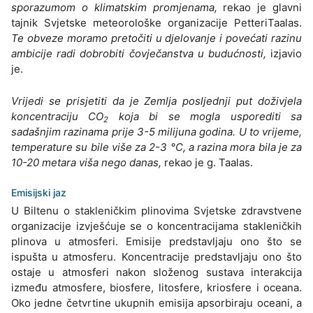
sporazumom o klimatskim promjenama,
rekao je glavni
tajnik Svjetske meteorološke organizacije PetteriTaalas.
Te obveze moramo pretočiti u djelovanje i povećati razinu
ambicije radi dobrobiti čovječanstva u budućnosti,
izjavio
je.
Vrijedi se prisjetiti da je Zemlja posljednji put doživjela
koncentraciju CO
koja bi se mogla usporediti sa
2
sadašnjim razinama prije 3-5 milijuna godina. U to vrijeme,
temperature su bile više za 2-3 °C, a razina mora bila je za
10-20 metara viša nego danas,
rekao je g. Taalas.
Emisijski jaz
U Biltenu o stakleničkim plinovima Svjetske zdravstvene
organizacije izvješćuje se o koncentracijama stakleničkih
plinova u atmosferi. Emisije predstavljaju ono što se
ispušta u atmosferu. Koncentracije predstavljaju ono što
ostaje u atmosferi nakon složenog sustava interakcija
između atmosfere, biosfere, litosfere, kriosfere i oceana.
Oko jedne četvrtine ukupnih emisija apsorbiraju oceani, a