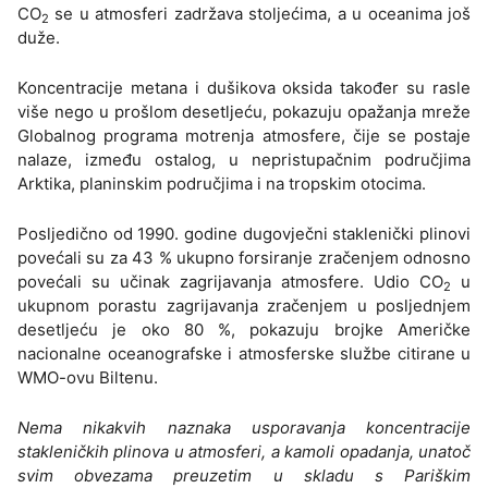
CO
se u atmosferi zadržava stoljećima, a u oceanima još
2
duže.
Koncentracije metana i dušikova oksida također su rasle
više nego u prošlom desetljeću, pokazuju opažanja mreže
Globalnog programa motrenja atmosfere, čije se postaje
nalaze, između ostalog, u nepristupačnim područjima
Arktika, planinskim područjima i na tropskim otocima.
Posljedično od 1990. godine dugovječni staklenički plinovi
povećali su za 43 % ukupno forsiranje zračenjem odnosno
povećali su učinak zagrijavanja atmosfere. Udio CO
u
2
ukupnom porastu zagrijavanja zračenjem u posljednjem
desetljeću je oko 80 %, pokazuju brojke Američke
nacionalne oceanografske i atmosferske službe citirane u
WMO-ovu Biltenu.
Nema nikakvih naznaka usporavanja koncentracije
stakleničkih plinova u atmosferi, a kamoli opadanja, unatoč
svim obvezama preuzetim u skladu s Pariškim