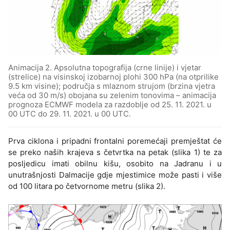
Animacija 2. Apsolutna topografija (crne linije) i vjetar
(strelice) na visinskoj izobarnoj plohi 300 hPa (na otprilike
9.5 km visine); područja s mlaznom strujom (brzina vjetra
veća od 30 m/s) obojana su zelenim tonovima – animacija
prognoza ECMWF modela za razdoblje od 25. 11. 2021. u
00 UTC do 29. 11. 2021. u 00 UTC.
Prva ciklona i pripadni frontalni poremećaji premještat će
se preko naših krajeva s četvrtka na petak (slika 1) te za
posljedicu imati obilnu kišu, osobito na Jadranu i u
unutrašnjosti Dalmacije gdje mjestimice može pasti i više
od 100 litara po četvornome metru (slika 2).