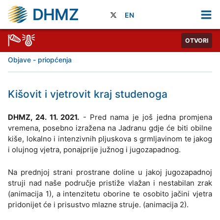
DHMZ
EN
OTVORI
Objave - priopćenja
Kišovit i vjetrovit kraj studenoga
DHMZ, 24. 11. 2021.
- Pred nama je još jedna promjena
vremena, posebno izražena na Jadranu gdje će biti obilne
kiše, lokalno i intenzivnih pljuskova s grmljavinom te jakog
i olujnog vjetra, ponajprije južnog i jugozapadnog.
Na prednjoj strani prostrane doline u jakoj jugozapadnoj
struji nad naše područje pristiže vlažan i nestabilan zrak
(animacija 1), a intenzitetu oborine te osobito jačini vjetra
pridonijet će i prisustvo mlazne struje. (animacija 2).