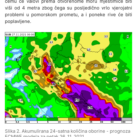
čemu će valovi prema otvorenome moru mjestimice biti
viši od 4 metra zbog čega su posljedično vrlo vjerojatni
problemi u pomorskom prometu, a i poneke rive će biti
poplavljene.
Slika 2. Akumulirana 24-satna količina oborine - prognoza
ECMWF modela za petak 26. 11. 2021.