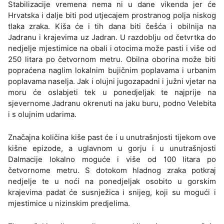
Stabilizacije vremena nema ni u dane vikenda jer će
Hrvatska i dalje biti pod utjecajem prostranog polja niskog
tlaka zraka. Kiša će i tih dana biti češća i obilnija na
Jadranu i krajevima uz Jadran. U razdoblju od četvrtka do
nedjelje mjestimice na obali i otocima može pasti i više od
250 litara po četvornom metru. Obilna oborina može biti
popraćena naglim lokalnim bujičnim poplavama i urbanim
poplavama naselja. Jak i olujni jugozapadni i južni vjetar na
moru će oslabjeti tek u ponedjeljak te najprije na
sjevernome Jadranu okrenuti na jaku buru, podno Velebita
i s olujnim udarima.
Značajna količina kiše past će i u unutrašnjosti tijekom ove
kišne epizode, a uglavnom u gorju i u unutrašnjosti
Dalmacije lokalno moguće i više od 100 litara po
četvornome metru. S dotokom hladnog zraka potkraj
nedjelje te u noći na ponedjeljak osobito u gorskim
krajevima padat će susnježica i snijeg, koji su mogući i
mjestimice u nizinskim predjelima.