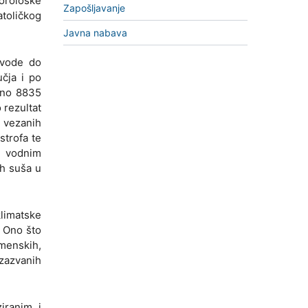
orološke
Zapošljavanje
toličkog
Javna nabava
ovode do
čja i po
ženo 8835
 rezultat
 vezanih
strofa te
i vodnim
ih suša u
klimatske
. Ono što
emenskih,
zazvanih
iranim i