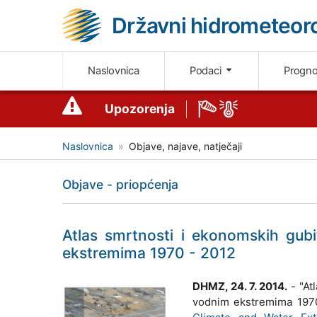
Državni hidrometeoro
Naslovnica
Podaci
Progn
Upozorenja
Naslovnica
Objave, najave, natječaji
Objave - priopćenja
Atlas smrtnosti i ekonomskih gub
ekstremima 1970 - 2012
DHMZ, 24. 7. 2014.
- "At
vodnim ekstremima 1970