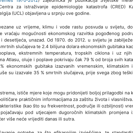
tremes 1970-2012
) zajednička je publikacija Svjetske mete
entra za istraživanje epidemiologije katastrofa (CRED) Ka
elgija (UCL) objavljena u srpnju ove godine.
vezane uz vrijeme, klimu i vode rastu posvuda u svijetu, d
a te vraćaju mogućnosti ekonomskog razvitka pogođenog podru
 i desetljeća, unazad. Od 1970. do 2012. u svijetu je zabilje
 smrtnih slučajeva te 2.4 bilijuna dolara ekonomskih gubitaka kao
oplava, ekstremnih temperatura, tropskih ciklona i uz njih
a Atlasu, oluje i poplave pokrivaju čak 79 % od broja svih kata
% ekonomskih gubitaka izazvanih vremenskim, klimatskim 
še su izazvale 35 % smrtnih slučajeva, prije svega zbog tešk
kstrema, ističe mjere koje mogu pridonijeti boljoj prilagodbi na 
olitičare praktičnim informacijama za zaštitu života i vlasništva
akteristike (kao što su frekventnost, područje ili ozbiljnost) vr
 pojačavaju pod utjecajem dugoročnih klimatskih promjena i
r više neće vrijediti danas ili sutra.
avanje potrebe za što efikasnijim izvješćima, te standardiz