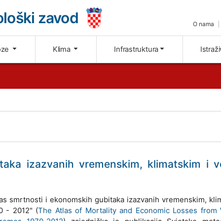
loški zavod
O nama
oze
Klima
Infrastruktura
Istraž
itaka izazvanih vremenskim, klimatskim i 
las smrtnosti i ekonomskih gubitaka izazvanih vremenskim, kli
 - 2012" (
The Atlas of Mortality and Economic Losses from 