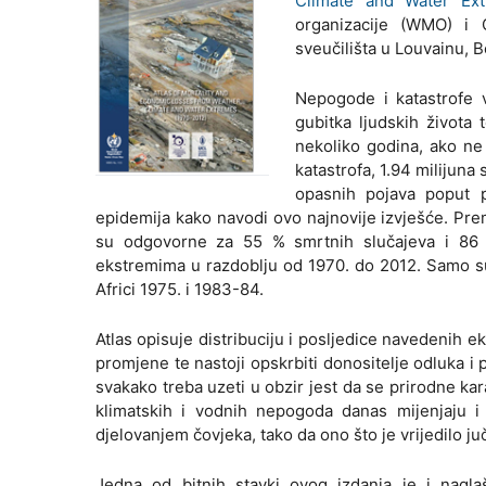
Climate and Water Ex
organizacije (WMO) i C
sveučilišta u Louvainu, B
Nepogode i katastrofe 
gubitka ljudskih život
nekoliko godina, ako ne
katastrofa, 1.94 milijuna
opasnih pojava poput p
epidemija kako navodi ovo najnovije izvješće. Prem
su odgovorne za 55 % smrtnih slučajeva i 86 
ekstremima u razdoblju od 1970. do 2012. Samo su
Africi 1975. i 1983-84.
Atlas opisuje distribuciju i posljedice navedenih e
promjene te nastoji opskrbiti donositelje odluka i p
svakako treba uzeti u obzir jest da se prirodne kar
klimatskih i vodnih nepogoda danas mijenjaju i
djelovanjem čovjeka, tako da ono što je vrijedilo juče
Jedna od bitnih stavki ovog izdanja je i naglaš