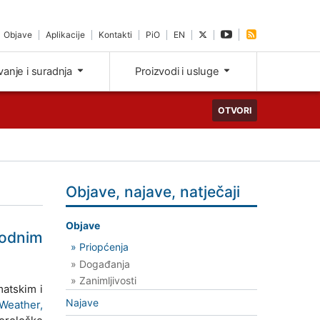
Objave
Aplikacije
Kontakti
PiO
EN
ivanje i suradnja
Proizvodi i usluge
OTVORI
Objave, najave, natječaji
Objave
vodnim
» Priopćenja
» Događanja
» Zanimljivosti
matskim i
Najave
Weather,