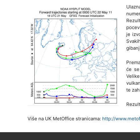
Ulazn
numer
Rezul
pocev
je izv
Svaki
gibanj
Prema 
će se
Velik
vulkan
te zah
Rezult
Više na UK MetOffice stranicama:
http://www.metof