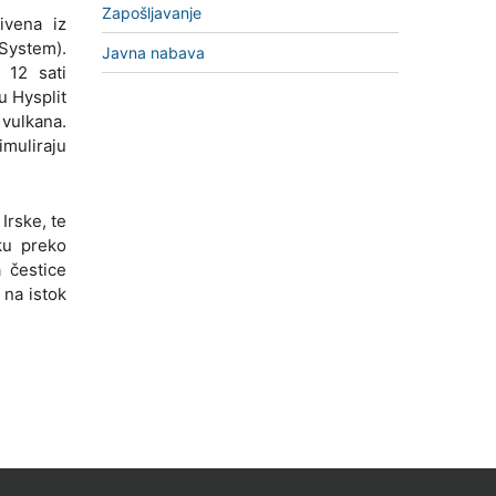
Zapošljavanje
ivena iz
System).
Javna nabava
 12 sati
 Hysplit
 vulkana.
imuliraju
Irske, te
ku preko
a čestice
 na istok