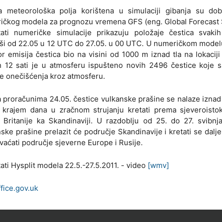
a meteorološka polja korištena u simulaciji gibanja su dob
ičkog modela za prognozu vremena GFS (eng. Global Forecast 
tati numeričke simulacije prikazuju položaje čestica svakih
ši od 22.05 u 12 UTC do 27.05. u 00 UTC. U numeričkom modelu
or emisija čestica bio na visini od 1000 m iznad tla na lokaciji
h 12 sati je u atmosferu ispušteno novih 2496 čestice koje s
e onečišćenja kroz atmosferu.
proračunima 24.05. čestice vulkanske prašine se nalaze iznad 
 krajem dana u zračnom strujanju kretati prema sjeveroisto
e Britanije ka Skandinaviji. U razdoblju od 25. do 27. svibnj
ske prašine prelazit će područje Skandinavije i kretati se dalje
vaćati područje sjeverne Europe i Rusije.
ati Hysplit modela 22.5.-27.5.2011. - video
[wmv]
fice.gov.uk