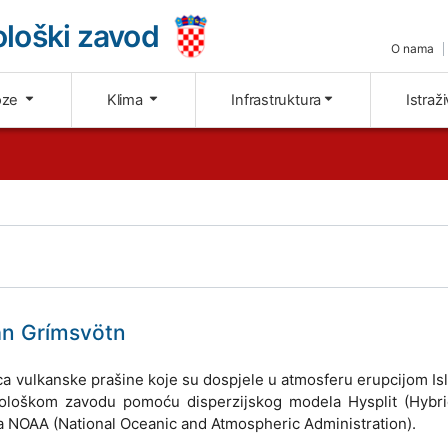
loški zavod
O nama
oze
Klima
Infrastruktura
Istraž
an Grímsvötn
ica vulkanske prašine koje su dospjele u atmosferu erupcijom I
ološkom zavodu pomoću disperzijskog modela Hysplit (Hybri
na NOAA (National Oceanic and Atmospheric Administration).