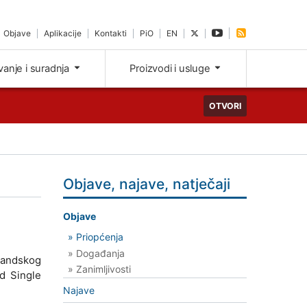
Objave
Aplikacije
Kontakti
PiO
EN
ivanje i suradnja
Proizvodi i usluge
OTVORI
Objave, najave, natječaji
Objave
» Priopćenja
» Događanja
slandskog
» Zanimljivosti
d Single
Najave