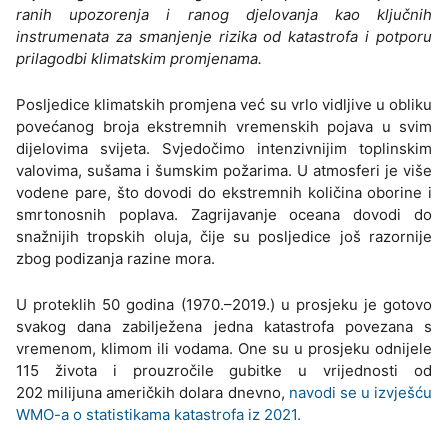
ranih upozorenja i ranog djelovanja kao ključnih
instrumenata za smanjenje rizika od katastrofa i potporu
prilagodbi klimatskim promjenama.
Posljedice klimatskih promjena već su vrlo vidljive u obliku
povećanog broja ekstremnih vremenskih pojava u svim
dijelovima svijeta. Svjedočimo intenzivnijim toplinskim
valovima, sušama i šumskim požarima. U atmosferi je više
vodene pare, što dovodi do ekstremnih količina oborine i
smrtonosnih poplava. Zagrijavanje oceana dovodi do
snažnijih tropskih oluja, čije su posljedice još razornije
zbog podizanja razine mora.
U proteklih 50 godina (1970.–2019.) u prosjeku je gotovo
svakog dana zabilježena jedna katastrofa povezana s
vremenom, klimom ili vodama. One su u prosjeku odnijele
115 života i prouzročile gubitke u vrijednosti od
202 milijuna američkih dolara dnevno,
navodi se u izvješću
WMO-a o statistikama katastrofa iz 2021.