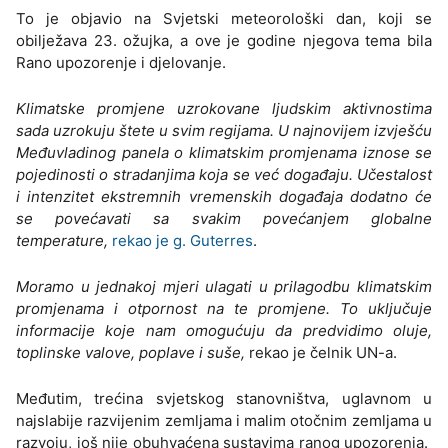
To je objavio na Svjetski meteorološki dan, koji se
obilježava 23. ožujka, a ove je godine njegova tema bila
Rano upozorenje i djelovanje.
Klimatske promjene uzrokovane ljudskim aktivnostima
sada uzrokuju štete u svim regijama. U najnovijem izvješću
Međuvladinog panela o klimatskim promjenama iznose se
pojedinosti o stradanjima koja se već događaju. Učestalost
i intenzitet ekstremnih vremenskih događaja dodatno će
se povećavati sa svakim povećanjem globalne
temperature,
rekao je g. Guterres
.
Moramo u jednakoj mjeri ulagati u prilagodbu klimatskim
promjenama i otpornost na te promjene. To uključuje
informacije koje nam omogućuju da predvidimo oluje,
toplinske valove, poplave i suše,
rekao je čelnik UN-a.
Međutim, trećina svjetskog stanovništva, uglavnom u
najslabije razvijenim zemljama i malim otočnim zemljama u
razvoju, još nije obuhvaćena sustavima ranog upozorenja.