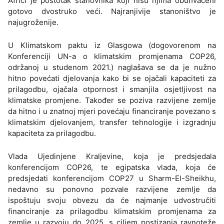
Africi je postotak stanovnika koji nisu njima obuhvaćeni
gotovo dvostruko veći. Najranjivije stanoništvo je
najugroženije.
U Klimatskom paktu iz Glasgowa (dogovorenom na
Konferenciji UN-a o klimatskim promjenama COP26,
održanoj u studenom 2021.) naglašava se da je nužno
hitno povećati djelovanja kako bi se ojačali kapaciteti za
prilagodbu, ojačala otpornost i smanjila osjetljivost na
klimatske promjene. Također se poziva razvijene zemlje
da hitno i u znatnoj mjeri povećaju financiranje povezano s
klimatskim djelovanjem, transfer tehnologije i izgradnju
kapaciteta za prilagodbu.
Vlada Ujedinjene Kraljevine, koja je predsjedala
konferencijom COP26, te egipatska vlada, koja će
predsjedati konferencijom COP27 u Sharm-El-Sheikhu,
nedavno su ponovno pozvale razvijene zemlje da
ispoštuju svoju obvezu da će najmanje udvostručiti
financiranje za prilagodbu klimatskim promjenama za
zemlje u razvoju do 2025. s ciljem postizanja ravnoteže