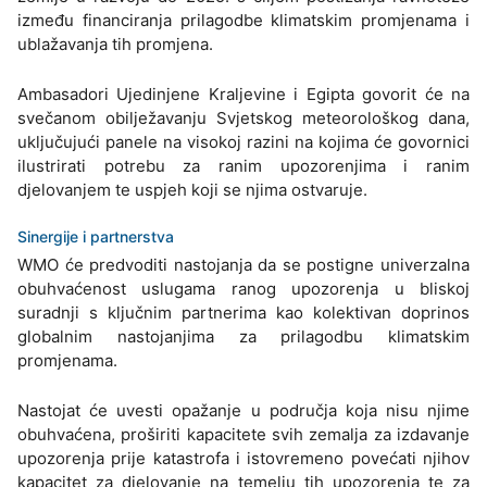
između financiranja prilagodbe klimatskim promjenama i
ublažavanja tih promjena.
Ambasadori Ujedinjene Kraljevine i Egipta govorit će na
svečanom obilježavanju Svjetskog meteorološkog dana,
uključujući panele na visokoj razini na kojima će govornici
ilustrirati potrebu za ranim upozorenjima i ranim
djelovanjem te uspjeh koji se njima ostvaruje.
Sinergije i partnerstva
WMO će predvoditi nastojanja da se postigne univerzalna
obuhvaćenost uslugama ranog upozorenja u bliskoj
suradnji s ključnim partnerima kao kolektivan doprinos
globalnim nastojanjima za prilagodbu klimatskim
promjenama.
Nastojat će uvesti opažanje u područja koja nisu njime
obuhvaćena, proširiti kapacitete svih zemalja za izdavanje
upozorenja prije katastrofa i istovremeno povećati njihov
kapacitet za djelovanje na temelju tih upozorenja te za