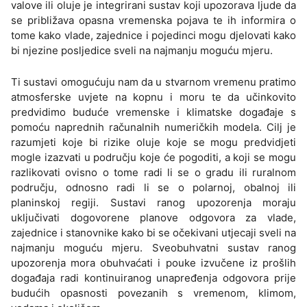
valove ili oluje je integrirani sustav koji upozorava ljude da
se približava opasna vremenska pojava te ih informira o
tome kako vlade, zajednice i pojedinci mogu djelovati kako
bi njezine posljedice sveli na najmanju moguću mjeru.
Ti sustavi omogućuju nam da u stvarnom vremenu pratimo
atmosferske uvjete na kopnu i moru te da učinkovito
predvidimo buduće vremenske i klimatske događaje s
pomoću naprednih računalnih numeričkih modela. Cilj je
razumjeti koje bi rizike oluje koje se mogu predvidjeti
mogle izazvati u području koje će pogoditi, a koji se mogu
razlikovati ovisno o tome radi li se o gradu ili ruralnom
području, odnosno radi li se o polarnoj, obalnoj ili
planinskoj regiji. Sustavi ranog upozorenja moraju
uključivati dogovorene planove odgovora za vlade,
zajednice i stanovnike kako bi se očekivani utjecaji sveli na
najmanju moguću mjeru. Sveobuhvatni sustav ranog
upozorenja mora obuhvaćati i pouke izvučene iz prošlih
događaja radi kontinuiranog unapređenja odgovora prije
budućih opasnosti povezanih s vremenom, klimom,