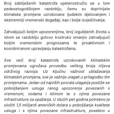
Broj zabilježenih katastrofa upeterostručio se u tom
pedesetogodišnjem razdoblju, čemu su doprinijele
klimatske promjene uzrokovane ljudskim djelovanjem i
ekstremniji vremenski događaji, kao i bolje izvješćivanje.
Zahvaljujući boljim upozorenjima, broj izgubljenih života u
istom se razdoblju gotovo trostruko smanjio zahvaljujući
boljim vremenskim prognozama te proaktivnom i
koordiniranom upravljanju katastrofama.
Sve veći broj katastrofa uzrokovanih klimatskim
promjenama ugrožava provedbu velikog broja ciljeva
održivog razvoja. Uz ključnu važnost ublažavanja
klimatskih promjena, sve je važnije ulagati u prilagodbu tim
promjenama. Jedan od najviših povrata ulaganja postiže se
poboljšanjem usluga ranog upozorenja povezanih s
vremenom, vodama i klimom te s njima povezane
infrastrukture za opažanja. U idućih pet godina potrebno je
uložiti 1,5 milijardi američkih dolara u poboljšanje kvalitete
usluga i s njima povezane infrastrukture, posebno u