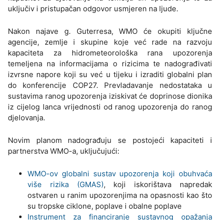
uključiv i pristupačan odgovor usmjeren na ljude.
Nakon najave g. Guterresa, WMO će okupiti ključne
agencije, zemlje i skupine koje već rade na razvoju
kapaciteta za hidrometeorološka rana upozorenja
temeljena na informacijama o rizicima te nadograđivati
izvrsne napore koji su već u tijeku i izraditi globalni plan
do konferencije COP27. Prevladavanje nedostataka u
sustavima ranog upozorenja iziskivat će doprinose dionika
iz cijelog lanca vrijednosti od ranog upozorenja do ranog
djelovanja.
Novim planom nadograđuju se postojeći kapaciteti i
partnerstva WMO-a, uključujući:
WMO-ov globalni sustav upozorenja koji obuhvaća
više rizika (GMAS)
, koji iskorištava napredak
ostvaren u ranim upozorenjima na opasnosti kao što
su tropske ciklone, poplave i obalne poplave
Instrument za financiranje sustavnog opažanja