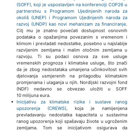
(SOFF), koji je uspostavljen na konferenciji COP26 u
partnerstvu s Programom Ujedinjenih naroda za
okoliš (UNEP) i Programom Ujedinjenih naroda za
razvoj (UNDP) kao novi mehanizam za financiranje
.
Cilj mu je znatno povećati dostupnost osnovnih
podataka o opažanjima povezanim s vremenom i
klimom i prevladati nedostatke, posebno u najslabije
razvijenim zemljama i malim otočnim zemljama u
razvoju. Ti su podaci osnova za sve usluge
vremenskih prognoza i klimatske usluge, što znači
da je zbog nedostataka umanjena učinkovitost svih
djelovanja usmjerenih na prilagodbu klimatskim
promjenama i ulaganja u njih. Nordijski razvojni fond
(NDF) nedavno se obvezao uložiti u SOFF
10 milijuna eura.
Inicijativu za klimatske rizike i sustave ranog
upozorenja (CREWS)
, koja je namijenjena
prevladavanju nedostatka kapaciteta u sustavima
ranog upozorenja koji spašavaju živote u ugroženim
zemljama. Tom se inicijativom osigurava da