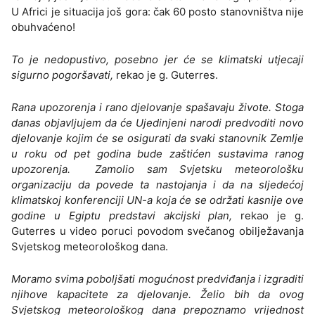
U Africi je situacija još gora: čak 60 posto stanovništva nije
obuhvaćeno!
To je nedopustivo, posebno jer će se klimatski utjecaji
sigurno pogoršavati,
rekao je g. Guterres.
Rana upozorenja i rano djelovanje spašavaju živote. Stoga
danas objavljujem da će Ujedinjeni narodi predvoditi novo
djelovanje kojim će se osigurati da svaki stanovnik Zemlje
u roku od pet godina bude zaštićen sustavima ranog
upozorenja. Zamolio sam Svjetsku meteorološku
organizaciju da povede ta nastojanja i da na sljedećoj
klimatskoj konferenciji UN-a koja će se održati kasnije ove
godine u Egiptu predstavi akcijski plan,
rekao je g.
Guterres u video poruci povodom svečanog obilježavanja
Svjetskog meteorološkog dana.
Moramo svima poboljšati mogućnost predviđanja i izgraditi
njihove kapacitete za djelovanje. Želio bih da ovog
Svjetskog meteorološkog dana prepoznamo vrijednost