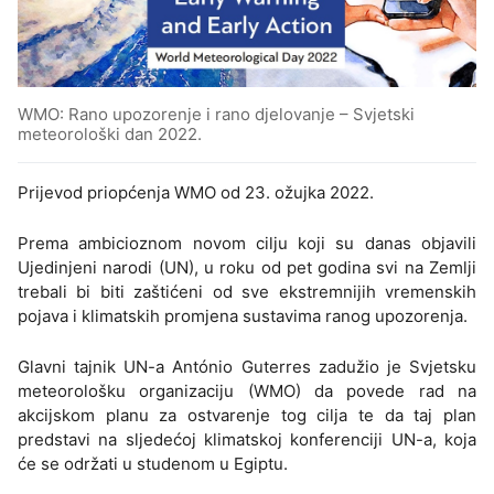
WMO: Rano upozorenje i rano djelovanje – Svjetski
meteorološki dan 2022.
Prijevod priopćenja WMO od 23. ožujka 2022.
Prema ambicioznom novom cilju koji su danas objavili
Ujedinjeni narodi (UN), u roku od pet godina svi na Zemlji
trebali bi biti zaštićeni od sve ekstremnijih vremenskih
pojava i klimatskih promjena sustavima ranog upozorenja.
Glavni tajnik UN-a António Guterres zadužio je Svjetsku
meteorološku organizaciju (WMO) da povede rad na
akcijskom planu za ostvarenje tog cilja te da taj plan
predstavi na sljedećoj klimatskoj konferenciji UN-a, koja
će se održati u studenom u Egiptu.