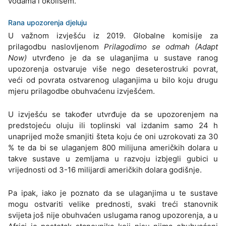
vodama i okolišem.
Rana upozorenja djeluju
U važnom izvješću iz 2019. Globalne komisije za
prilagodbu naslovljenom
Prilagodimo se odmah (Adapt
Now)
utvrđeno je da se ulaganjima u sustave ranog
upozorenja ostvaruje više nego deseterostruki povrat,
veći od povrata ostvarenog ulaganjima u bilo koju drugu
mjeru prilagodbe obuhvaćenu izvješćem.
U izvješću se također utvrđuje da se upozorenjem na
predstojeću oluju ili toplinski val izdanim samo 24 h
unaprijed može smanjiti šteta koju će oni uzrokovati za 30
% te da bi se ulaganjem 800 milijuna američkih dolara u
takve sustave u zemljama u razvoju izbjegli gubici u
vrijednosti od 3-16 milijardi američkih dolara godišnje.
Pa ipak, iako je poznato da se ulaganjima u te sustave
mogu ostvariti velike prednosti, svaki treći stanovnik
svijeta još nije obuhvaćen uslugama ranog upozorenja, a u