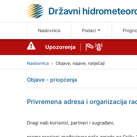
Državni hidrometeoro
Naslovnica
Podaci
Progn
Upozorenja
Naslovnica
Objave, najave, natječaji
Objave - priopćenja
Privremena adresa i organizacija ra
Dragi naši korisnici, partneri i sugrađani,
prema procjeni građevinara naše zgrade na Griču 3