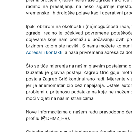
radimo na preseljenju na neko sigurnije mjest
vremenske i hidrološke pojave kao i operativni pro
Ipak, obzirom na okolnosti i (ne)mogućnosti rada, 
zgrade, realno je očekivati povremene poteškoće
dojavama koje nam pomažu u uočavanju ovih propu
brzinom kojom ste navikli. S nama možete komunici
Adresar i kontakti
, a naša privremena adresa za do
Što se tiče mjerenja na našim glavnim postajama o
Izuzetak je glavna postaja Zagreb Grič gdje motr
postaja Zagreb Grič kontinuirano radi. Mjerenje vje
jer je anemometar bio bez napajanja. Ostale auto
problemi u prijenosu podataka na koje ne možemo 
moći vidjeti na našim stranicama.
Nove informacijama o našem radu pravodobno ćemo
profilu (@DHMZ_HR).
Ostanite hladne glave i toplog srca, čuvajte sebe i 