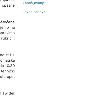
Zapošljavanje
a opasne
Javna nabava
 oštećene
ujemo na
spravimo
rubrici :
no stižu.
utomatska
 do 10:30
 tehnički
ćete opet
 Twitter