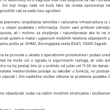
o. Svi koji mogu rade od kuće tako da izrada upozorenja n
gnostički rad za sada nisu ugroženi.
te planirano izmještanje tehničke i računalne infrastrukture iz
 u objavi podataka i informacija. Ovom vam prilikom zahvalj
sta, ali i molimo za strpljenje i razumijevanje ako to ne i
rati putem e-maila i uglavnom mobilnih telefona objavljenih u 
laznu poštu je: DHMZ, Borongajska cesta 83d/1, 10000 Zagreb.
na se provode u skladu s operativnim protokolima i podaci ured
itelj ne može ući u zgradu iz sigurnosnih razloga, ali zato a
tra na toj postaji bilo je u prekidu od jučer od 11:30 do danas
matske meteorološke postaje su također u funkciji, no postoje
utjecati i čim nadležne službe otklone te probleme podatke 
 objavljivati ovdje na našim mrežnim stranicama i službenom
druge i - pazite na razmak!