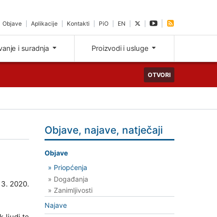
Objave
Aplikacije
Kontakti
PiO
EN
ivanje i suradnja
Proizvodi i usluge
OTVORI
Objave, najave, natječaji
Objave
» Priopćenja
» Događanja
 3. 2020.
» Zanimljivosti
Najave
 ljudi te