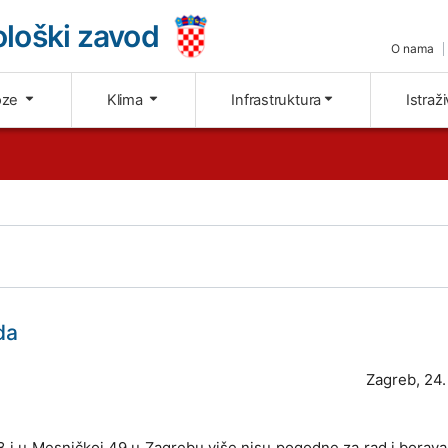
loški zavod
O nama
oze
Klima
Infrastruktura
Istraž
da
Zagreb, 24.
 i u Mesničkoj 49 u Zagrebu više nisu pogodne za rad i boravak