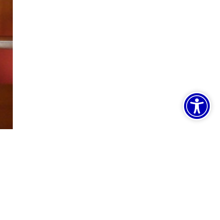
oračun
Zapošljavanje
tvrde o akreditaciji:
1427
|
1505
|
2365
Pratite nas: