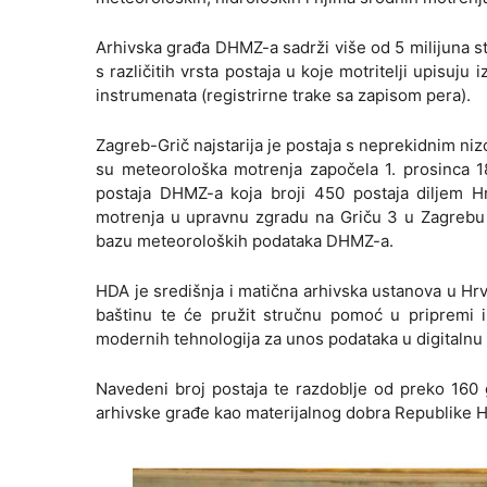
Arhivska građa DHMZ-a sadrži više od 5 milijuna st
s različitih vrsta postaja u koje motritelji upisuj
instrumenata (registrirne trake sa zapisom pera).
Zagreb-Grič najstarija je postaja s neprekidnim ni
su meteorološka motrenja započela 1. prosinca 1
postaja DHMZ-a koja broji 450 postaja diljem Hr
motrenja u upravnu zgradu na Griču 3 u Zagrebu na
bazu meteoroloških podataka DHMZ-a.
HDA je središnja i matična arhivska ustanova u Hrva
baštinu te će pružit stručnu pomoć u pripremi i 
modernih tehnologija za unos podataka u digitaln
Navedeni broj postaja te razdoblje od preko 160 
arhivske građe kao materijalnog dobra Republike H