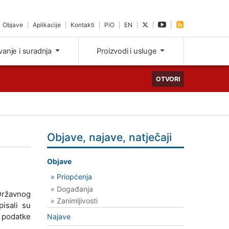
Objave
Aplikacije
Kontakti
PiO
EN
ivanje i suradnja
Proizvodi i usluge
OTVORI
Objave, najave, natječaji
Objave
» Priopćenja
» Događanja
Državnog
» Zanimljivosti
isali su
i podatke
Najave