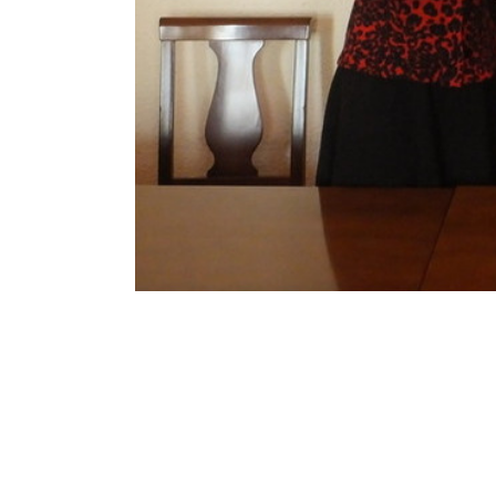
DHMZ
© DHMZ
|
O nama
|
Uvjeti korištenja
|
Aplikacije
|
Kontakti
|
PiO