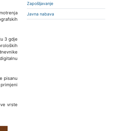
Zapošljavanje
 motrenja
Javna nabava
ografskih
ču 3 gdje
roloških
dnevnike
digitalnu
je pisanu
 primjeni
ove vrste