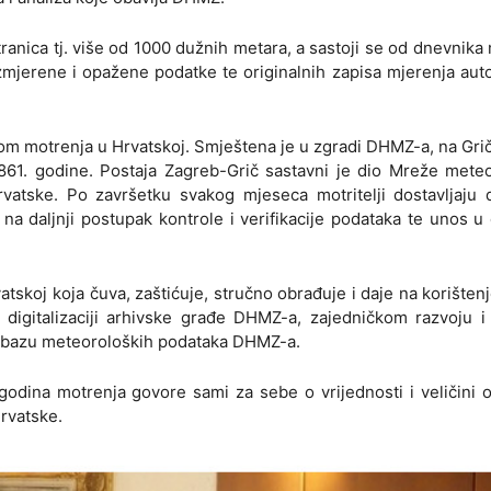
ranica tj. više od 1000 dužnih metara, a sastoji se od dnevnika
u izmjerene i opažene podatke te originalnih zapisa mjerenja aut
zom motrenja u Hrvatskoj. Smještena je u zgradi DHMZ-a, na Gri
861. godine. Postaja Zagreb-Grič sastavni je dio Mreže meteo
vatske. Po završetku svakog mjeseca motritelji dostavljaju 
 daljnji postupak kontrole i verifikacije podataka te unos u 
tskoj koja čuva, zaštićuje, stručno obrađuje i daje na korišten
digitalizaciji arhivske građe DHMZ-a, zajedničkom razvoju i
u bazu meteoroloških podataka DHMZ-a.
godina motrenja govore sami za sebe o vrijednosti i veličini 
rvatske.