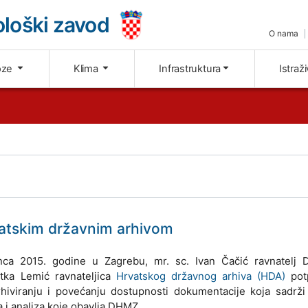
loški zavod
O nama
oze
Klima
Infrastruktura
Istraž
vatskim državnim arhivom
nca 2015. godine u Zagrebu, mr. sc. Ivan Čačić ravnatelj 
tka Lemić ravnateljica
Hrvatskog državnog arhiva (HDA)
potp
 arhiviranju i povećanju dostupnosti dokumentacije koja sadrž
a i analiza koje obavlja DHMZ.