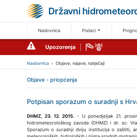
Državni hidrometeoro
Naslovnica
Podaci
Progn
Upozorenja
Naslovnica
Objave, najave, natječaji
Objave - priopćenja
Potpisan sporazum o suradnji s Hr
DHMZ, 23. 12. 2015.
- U ponedjeljak 21. prosi
hidrometeorološkog zavoda (DHMZ) i dr. sc. Vla
Sporazum o suradnji dviju institucija o zaštiti,
meteoroloških, hidroloških i njima srodnih motrenj